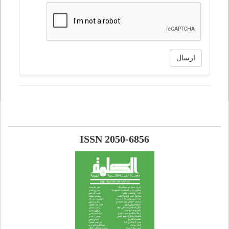
ارسال
ISSN 2050-6856