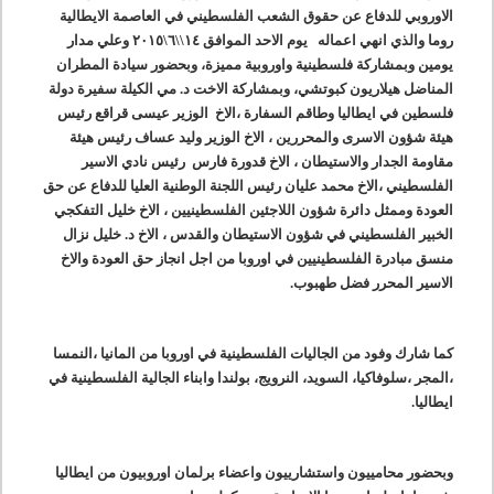
الاوروبي للدفاع عن حقوق الشعب الفلسطيني في العاصمة الايطالية
روما والذي انهي اعماله يوم الاحد الموافق ١٤\\٦\٢٠١٥ وعلي مدار
يومين وبمشاركة فلسطينية واوروبية مميزة، وبحضور سيادة المطران
المناضل هيلاريون كبوتشي، وبمشاركة الاخت د. مي الكيلة سفيرة دولة
فلسطين في ايطاليا وطاقم السفارة ،الاخ الوزير عيسى قراقع رئيس
هيئة شؤون الاسرى والمحررين ، الاخ الوزير وليد عساف رئيس هيئة
مقاومة الجدار والاستيطان ، الاخ قدورة فارس رئيس نادي الاسير
الفلسطيني ،الاخ محمد عليان رئيس اللجنة الوطنية العليا للدفاع عن حق
العودة وممثل دائرة شؤون اللاجئين الفلسطينيين ، الاخ خليل التفكجي
الخبير الفلسطيني في شؤون الاستيطان والقدس ، الاخ د. خليل نزال
منسق مبادرة الفلسطينيين في اوروبا من اجل انجاز حق العودة والاخ
الاسير المحرر فضل طهبوب.
كما شارك وفود من الجاليات الفلسطينية في اوروبا من المانيا ،النمسا
،المجر ،سلوفاكيا، السويد، النرويج، بولندا وابناء الجالية الفلسطينية في
ايطاليا.
وبحضور محامييون واستشارييون واعضاء برلمان اوروبيون من ايطاليا