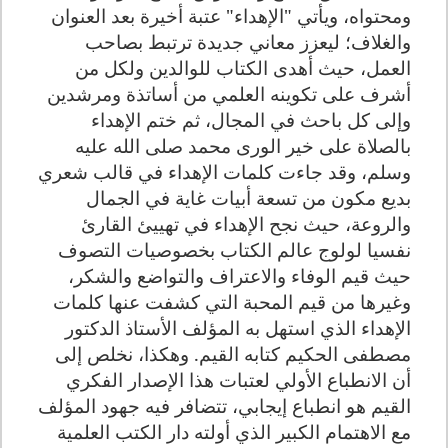
ومحتواه، ويأتي "الإهداء" عتبة أخيرة بعد العنوان
والغلاف؛ ليعزز معاني جديدة ترتبط بصاحب
العمل، حيث أهدى الكتاب للوالدين ولكل من
أشرف على تكوينه العلمي من أساتذة ومرشدين
وإلى كل باحث في المجال، ثم ختم الإهداء
بالصلاة على خير الورى محمد صلى الله عليه
وسلم، وقد جاءت كلمات الإهداء في قالب شعري
بديع مكون من تسعة أبيات غاية في الجمال
والروعة، حيث نجح الإهداء في تهييئ القارئ
نفسيا لولوج عالم الكتاب بخصوصيات التصوف
حيث قيم الوفاء والاعتراف والتواضع والشكر،
وغيرها من قيم المحبة التي كشفت عنها كلمات
الإهداء الذي استهل به المؤلف الأستاذ الدكتور
مصطفى الحكيم كتابه القيم. وهكذا، نخلص إلى
أن الانطباع الأولي لعتبات هذا الإصدار الفكري
القيم هو انطباع إيجابي، تتضافر فيه جهود المؤلف
مع الاهتمام الكبير الذي أولته دار الكتب العلمية