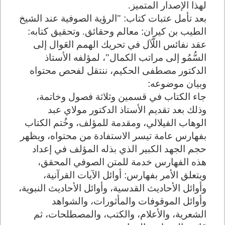
لهذا الإصدار المتميز.
بعد تأمل عتبات كتاب: "الرؤية الصوفية عند الشيخ
الطيب بن كيران: معالم وحقائق. وتحقيق كتابه:
عقد نفائس اللَّآل في تحريك الهمم العَوال إلى
السُّمُو إلى مراتب الكمال"، لمؤلفه الأستاذ
الدكتور مصطفى الحكيم، ننتقل لفحص محتواه
وبيان موضوعه:
جاء الكتاب في قسمين وثلاثة فصول وخاتمة،
وذلك بعد تقديم الأستاذ الدكتور مولاي عبد
الوهاب الفيلالي، ومقدمة للمؤلف، وخُتم الكتاب
بفهارس عامة تيسر الاستفادة من محتواه، ويظهر
حجم الجهد الكبير الذي بذله المؤلف في إعداد
هذه الفهارس خدمة للمتن الصوفي المحقق،
ويتعلق الأمر بفهارس: أوائل الآيات القرآنية،
وأوائل الأحاديث القدسية، وأوائل الأحاديث النبوية،
وأوائل الموقوفات والمأثورات، والشواهد
الشعرية، والأعلام، والكتب، والمصطلحات، ثم