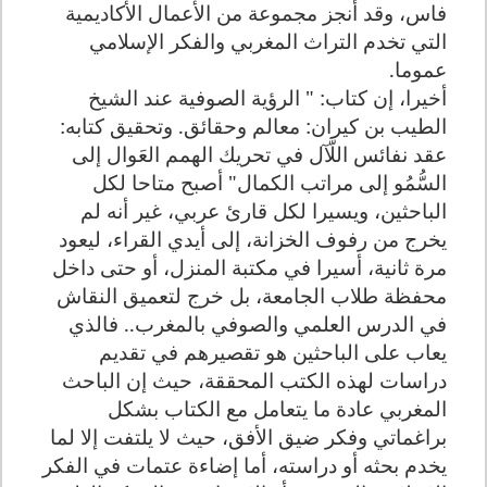
فاس، وقد أنجز مجموعة من الأعمال الأكاديمية
التي تخدم التراث المغربي والفكر الإسلامي
عموما.
أخيرا، إن كتاب: "
الرؤية الصوفية عند الشيخ
الطيب بن كيران: معالم وحقائق. وتحقيق كتابه:
عقد نفائس اللَّآل في تحريك الهمم العَوال إلى
السُّمُو إلى مراتب الكمال" أصبح متاحا لكل
الباحثين، ويسيرا لكل قارئ عربي، غير أنه لم
يخرج من رفوف الخزانة، إلى أيدي القراء، ليعود
مرة ثانية، أسيرا في مكتبة المنزل، أو حتى داخل
محفظة طلاب الجامعة، بل خرج لتعميق النقاش
في الدرس العلمي والصوفي بالمغرب.. فالذي
يعاب على الباحثين هو تقصيرهم في تقديم
دراسات لهذه الكتب المحققة، حيث إن الباحث
المغربي عادة ما يتعامل مع الكتاب بشكل
براغماتي وفكر ضيق الأفق، حيث لا يلتفت إلا لما
يخدم بحثه أو دراسته، أما إضاءة عتمات في الفكر