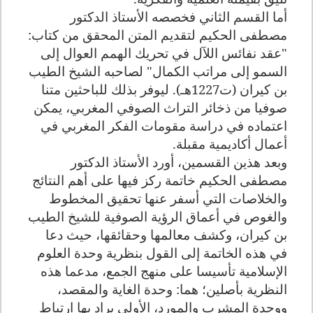
أما القسم الثاني فخصصه الأستاذ الدكتور
مصطفى الحكيم لتقديم المتن المحقق من كتاب:
"عقد نفائس اللآل في تحريك الهمم العوال إلى
السمو إلى مراتب الكمال" لصاحبه الشيخ الطيب
بن كيران (ت1227هـ). ليوفر بذلك للباحثين متنا
صوفيا من ذخائر التراث الصوفي المغربي، يمكن
اعتماده في دراسة مقومات الفكر المغربي في
أعمال أكاديمية مقبلة.
وبعد هذين القسمين، أورد الأستاذ الدكتور
مصطفى الحكيم خاتمة ركز فيها على أهم النتائج
والخلاصات التي أسفر عنها تحقيق المخطوط
والغوص في أعماق الرؤية الصوفية للشيخ الطيب
بن كيران، وكشف معالمها وحقائقها، حيث دعا
في هذه الخاتمة إلى القول بنظرية وحدة العلوم
الإسلامية تأسيسا على منهج الجمع، مدعما هذه
النظرية بأصلين؛ هما: وحدة الغاية والمقصد،
ووحدة المشرب والمورد، الأولى يراد بها ارتباط