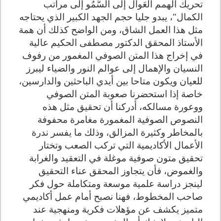
تحريك الهمم العَوال إلى السُّمُو إلى مراتب
الكمال"، يبدو جليا حجم الجهد الكبير الذي يحتاجه
مثل هذا العمل الشاق، ومن الواضح كذلك أن همة
الأستاذ المحقق الدكتور مصطفى الحكيم عالية
في إخراج هذا المتن الصوفي المغمور من رفوف
النسيان والإهمال إلى عوالم النور والضياء ليبرز
للعيان ويكون متاحا بين أيدي الباحثين والدارسين،
خاصة إذا استحضرنا صعوبة المتن الصوفي
ووعورة مسالكه، أدركنا أن تحقيق مثل هذه
النصوص الصوفية المغمورة مغامرة محفوفة
بالمخاطر وكثيرة المزالق، وذلك ما يفسر ندرة
الأعمال الأكاديمية التي تركب الصعب وتختار
تحقيق متون صوفية موغلة في التعقيد والغرابة
والغموض، فأن يتجاوز المحقق عناء التحقيق
لينجز دراسة علمية موسعة ومتكاملة حول فكر
صاحب المخطوط، فهنا نصبح أمام عمل أكاديمي
متميز يكشف عن مؤهلات فكرية ومنهجية عند