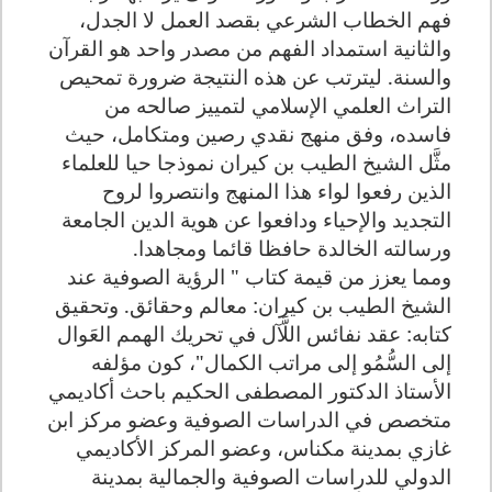
فهم الخطاب الشرعي بقصد العمل لا الجدل،
والثانية استمداد الفهم من مصدر واحد هو القرآن
والسنة. ليترتب عن هذه النتيجة ضرورة تمحيص
التراث العلمي الإسلامي لتمييز صالحه من
فاسده، وفق منهج نقدي رصين ومتكامل، حيث
مثَّل الشيخ الطيب بن كيران نموذجا حيا للعلماء
الذين رفعوا لواء هذا المنهج وانتصروا لروح
التجديد والإحياء ودافعوا عن هوية الدين الجامعة
ورسالته الخالدة حافظا قائما ومجاهدا.
ومما يعزز من قيمة كتاب "
الرؤية الصوفية عند
الشيخ الطيب بن كيران: معالم وحقائق. وتحقيق
كتابه: عقد نفائس اللَّآل في تحريك الهمم العَوال
إلى السُّمُو إلى مراتب الكمال"، كون مؤلفه
الأستاذ الدكتور المصطفى الحكيم باحث أكاديمي
متخصص في الدراسات الصوفية وعضو مركز ابن
غازي بمدينة مكناس، وعضو المركز الأكاديمي
الدولي للدراسات الصوفية والجمالية بمدينة