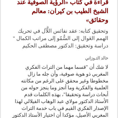
قراءة في كتاب «الرؤية الصوفية عند
الشيخ الطيب بن كيران: معالم
وحقائق»
وتحقيق كتابه: عقد نفائس اللَّآل في تحريك
الهمم العَوال إلى السُّمُو إلى مراتب الكمال "
دراسة وتحقيق: الدكتور مصطفى الحكيم
خالد التـوزاني
لا شك أن "قسما مهما من التراث الفكري
المغربي ذو هوية صوفية، وأن جله ما زال
مخطوطا وغير محقق على الرغم من مكانته
العلمية والفكرية وما أنجز وما ينجز حوله من
أبحاث دراسة وتحقيقا"، بهذه الكلمات قدم
الأستاذ الدكتور مولاي عبد الوهاب الفيلالي لهذا
الإصدار الفكري القيم في باب خدمة التراث
المغربي الأصيل، مؤكدا أن اختيار الأستاذ الدكتور