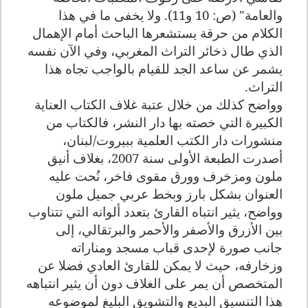
والعامة" (ص: 10 و11). ولا يخفى ما في هذا
الكلام من حرقة يستشعرها الباحث أمام الإهمال
الذي طال ذخائر التراث المغربي، وفي الآن نفسه
يشمر عن ساعد الجد للقيام بالواجب تجاه هذا
التراث.
وواضح كذلك من خلال عتبة غلاف الكتاب العناية
الكبيرة التي خصته بها دار النشر، فالكتاب من
منشورات دار الكتب العلمية ببيروت/لبنان،
أصدرت الطبعة الأولى سنة 2007، بغلاف أنيق
ملون ومزخرف وورق مقوى فاخر، نُحت عليه
العنوان بشكل بارز وبخط عربي جميل ملون
وواضح، يثير انتباه القارئ بتعدد ألوانه التي تتناوب
بين الأزرق والأصفر والأحمر والبرتقالي، إلى
جانب صورة لإحدى قباب مسجد ومناراته
وزخارفه، حيث لا يمكن للقارئ العادي فضلا عن
المتخصص أن يمر على الغلاف دون أن يثير انتباهه
هذا التنسيق البديع والتشويق البليغ لموضوعه