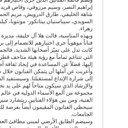
إبراهيم النصر، وسيم مرزوقي، وقاص فريد،
شاهة الخليفي، طارق الدرويش، مريم الحمي
السويدي، سيباستيان بيتانكور- مونتويا، كي
زهراء
.
فناناً موهوباً جرى اختيارهم للانضمام إلى ب
كانت تدل على تميّز أصحابها الشديد، فالجميع
التي تتناغم تماماً مع رؤية هيئة متاحف قطر
إليها، فضلاً عن المساعدة في إيجاد ثقافة أصي
وأعربت عن أملها أن يتمكن الفنانون خلال ش
إلى شرارة الإبداع لمستقبلنا
.
وسيستفيد الفن
والإرشاد الذي سيكون متاحاً لهم على يد نخ
مجموعة من ألمع الأسماء الدولية في عالم
الفنية، ومن بين هؤلاء الفنانين ريتشارد س
سيحظى الفنانون المقيمون أيضاً بفرصة للت
الجامعات
.
وسيضم الطابق الأرضي لمبنى مطافئ العديد