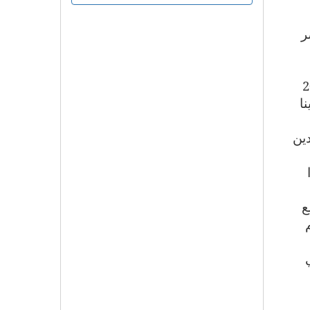
ر
افئ الدوحة، بحسب البيان: يسعدنا أن نعلن عن أسماء 20
ا
دين
ع