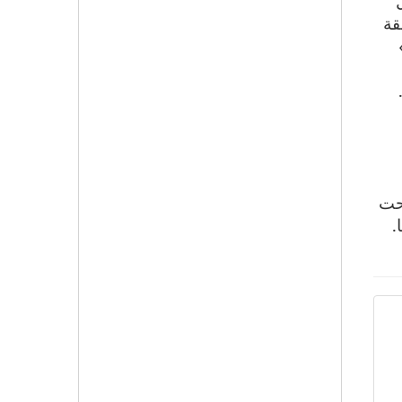
قة
ج مبنى مطافئ، معرض في يونيو 2016..
تحت
.