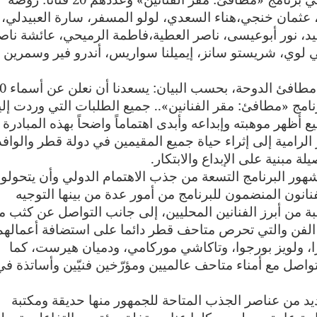
 عثمان خنجي،هناء السعدي، لولو المسفر، سارة العبيدلي،
د، نور أبوعيسى، ناصر العطية،فاطمة الرميحي، عائشة ناص
لي لوي، شريستو سانز، إيميلنا سواريس، أندرو فير وسمرين
وبهذه المناسبة، قالت هلا آل خليفة، مديرة مط
رنامج «مطافئ: مقر الفنانين».. جميع الطلبات التي وردت إلين
 أظهر موهبته وإبداعه وأبدى اهتماماً واضحاً بهذه المبادرة
 الرامية إلى إثراء حياة جميع المقيمين في دولة قطر والواف
لة مبنية على الإبداع والابتكار
.
هور البرنامج التسعة من جذب الاهتمام الدولي وأن يتحولوا
انون المنضمون للبرنامج من أمور عدة من بينها التوجيه
بة من أبرز الفنانين المحليين، إلى جانب التواصل عن كثب م
 الفن والتي تحرص متاحف قطر دائما على استضافة أعمالهم
يرا، ولويز بورجوا، وتاكاشي موركامي، ودميان هيرست، كما
واصل مع أمناء متاحف عالميين ومؤرّخين فنيّين وأساتذة في
 من عناصر الجذب المتاحة للجمهور منها حديقة ومكتبة