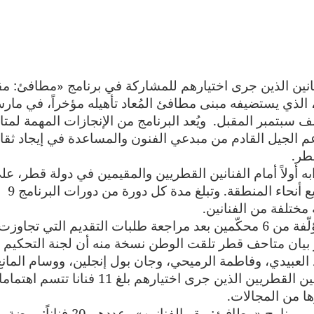
ين الذين جرى اختيارهم للمشاركة في برنامج «مطافئ: مق
 الذي يستضيفه مبنى مطافئ المُعاد تأهيله مؤخراً، في مار
.
ويُعد البرنامج من الإنجازات المهمة لم
 الجيل القادم من مبدعي الفنون والمساعدة في إيجاد ثقا
قطر
.
ه أولاً أمام الفنانين القطريين والمقيمين في دولة قطر، عل
 أنحاء المنطقة
.
وتبلغ مدة كل دورة من دورات البرنامج 9
ختلفة من الفنانين
.
وجرى اختيار الفنانين من جانب مجموعة مؤلّفة من 6 محكّمين بعد مراجعة طلبات التقديم التي تجاوزت
بيان متاحف قطر تلقت الوطن نسخة منه أن لجنة التحكيم
العبيدي، وفاطمة الرميحي، وجان بول إنجلين، ووسام المانع
وريس هيمسورث، مشيرا إلى أن عدد الفنانين القطريين الذين جرى اختيارهم بلغ 11 فنانا
ها من المجالات
.
وتضم قائمة الفنانين الذين جرى اختيارهم في برنامج «مطافئ: مقر الفنانين» وعددهم 20 فناناً: روضة