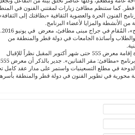
احة عامة ومطعم، وكلها عناصر تخلق بيئة من التفاعل وتجعل
 قطر
.
كما ستنظم مطافئ زيارات لمقتني الفنون في المنط
نامج الفنون الحرة والعضوية الثقافية «بطاقتك إلى الثقافة»
من الأنشطة والمزايا لأعضاء البرنامج
.
وعلاوةً على ذلك، سيستضيف «معرض جراج»، المُقام في جرا
 والطلاب وأساتذة الجامعات في دولة قطر والمنطقة من
ية
.
ومن ناحية أخرى، أعلنت مطافئ تمديد فترة إقامة معرض 555 حتى شهر أكتوبر المقبل نظراً للإقبال
الجماهيري الكبير الذي حققه وبالتوازي مع برنامج «مطافئ: مقر الفنانين». جدير بالذكر أن معرض 555
ته الدوحة في مطلع التسعينيات واستمر على مدار عقد كامل 
 محورية في تطوير الفنون في دولة قطر والمنطقة بأسرها