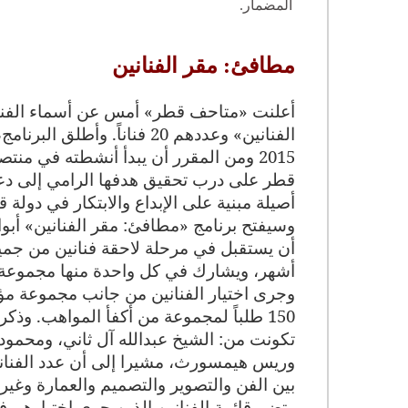
المضمار.
مطافئ: مقر الفنانين
أعلنت «متاحف قطر» أمس عن أسماء الفنان
الفنانين» وعددهم 20 فناناً
.
وأطلق البرنامج،
2015 ومن المقرر أن يبدأ أنشطته في منتصف سبتمبر المقبل
قطر على درب تحقيق هدفها الرامي إلى دعم
أصيلة مبنية على الإبداع والابتكار في دولة 
وسيفتح برنامج «مطافئ: مقر الفنانين» أبواب
أن يستقبل في مرحلة لاحقة فنانين من جميع
أشهر، ويشارك في كل واحدة منها مجموعة م
150 طلباً لمجموعة من أكفأ المواهب
.
وذكر 
تكونت من: الشيخ عبدالله آل ثاني، ومحمود 
بين الفن والتصوير والتصميم والعمارة وغير