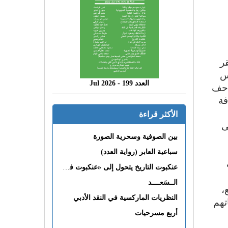
ر
س
العدد 199 - 2026 Jul
تاحف
فة
الأكثر قراءة
ى
بين الصوفية وسحرية الصورة
سباعية العابر (رواية العدد)
عنكبوت التاريخ يتحول إلى «عنكبوت فى القلب»
الــسَعــــد
،
النظريات الماركسية في النقد الأدبي
 تتسم اهتماماتهم
أربع مسرحيات