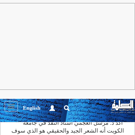
مجلة الكلمة
العدد 101 سبتمبر 2015
أنشطة ثقـافية
"ليلة شعر" تناقش حالة الشعر في
غياب النشاط النقدي
Toggle
English
igation
أكد د. مرسل العجمي استاذ النقد في جامعة
الكويت أنه الشعر الجيد والحقيقي هو الذي سوف