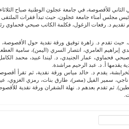
 الثاني للأقصوصة، في جامعة عجلون الوطنية صباح الثلاثاء
. محمد ربيع. رئيس مجلس أمناء جامعة عجلون، حيث تبدأ فقرات الملتقى
ع، ثم تقديم د. رفعات الزغول، فكلمة الكاتب صبحي فحماوي ر
، حيث تقدم د. زاهرة توفيق ورقة نقدية حول الأقصوصة، يل
 إبراهيم العامري، انتصار السري (اليمن)، سامية العطع
حي فحماوي، عمار الجنيدي، د. ليندا عبيد، محمد الكامل
ية يقدمها أ. د. عبد الرحيم مراشدة.
الخرابشة، يقدم د. خالد مياس ورقة نقدية، ثم تقرأ أقصوص
جي، سمير الفيل (مصر)، طارق بنات، رمزي الغزوي، ع
ين). ثم تقدم بعدهم د. نهلة الشقران ورقة نقدية للأقصو
ت.