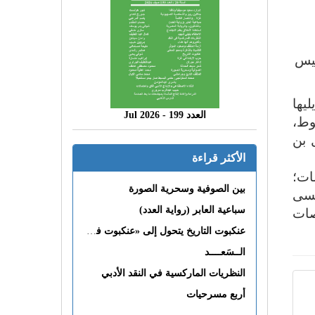
ئيس
يها
العدد 199 - 2026 Jul
وط،
 بن
الأكثر قراءة
ات؛
بين الصوفية وسحرية الصورة
يسى
سباعية العابر (رواية العدد)
صات
عنكبوت التاريخ يتحول إلى «عنكبوت فى القلب»
الــسَعــــد
النظريات الماركسية في النقد الأدبي
أربع مسرحيات