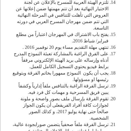
تلتزم الهيئة العربية للمسرح بالإعلان عن لجنة
الاختيار النهائية بعد أن تتم مهمتها ضمن إعلانها عن
العروض التي تأهلت للتنافس في المرحلة النهائية
التي تتم ضمن مهرجان المسرح العربي في دورته
التاسعة.
يفتح باب الاشتراك في المهرجان اعتباراً من مطلع
فبراير/ شباط
2016
.
تنتهي مهلة التقديم مساء يوم
20
نوفمبر
2016
.
على الفرق الراغبة بالمشاركة تعبئة النموذج المدرج
أدناه وإرساله على بريد الهيئة الإلكتروني مرفقاً
برابط فيديو يحتوي التسجيل الكامل للعمل.
يجب أن يكون النموذج ممهورا بخاتم الفرقة وبتوقيع
رئيسها او مسؤولها.
ترسل الفرقة الراغبة بالتنافس ملفاً إدارياً وكشفاً
يبين فريق المسرحية و مهمات كل فرد فيه.
تقوم الفرقة بإرسال ملف بصور واضحة و ملونة
لجوازات كافة أفراد الفريقعلى أن يكون الجواز
صالحاً حتى نهاية يوليو
2017
، و كذلك الصور
الشخصية.
ترسل الفرقة ملفاً صحفياً يتضمن صورابجودة عالية،
وروابط لما غطته وسائل الإعلام المختلفة عن