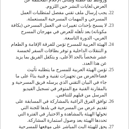
العرض،لغايات النشر حين اللزوم.
يجب إرسال ملف تقني مفصل لمتطلبات العمل
المسرحي و المهمات المسرحية المستعملة.
لا يسمح بإحداث تغييرات في العمل المسرحي (بكافة
مكوناته) بعد تأهله للعرض في مهرجان المسرح
العربي- الدورة التاسع
ة.
الهيئة العربية للمسرح تؤمن للفرقة الإقامة و الطعام
و التنقلات الداخلية و توفر بطاقات السفر لخمسة
عشر شخصاً بالحد الأعلى، و يتكفل الفريق بما يزيد
عن هذا العدد.
تؤمن الهيئة العربية للمسرح ما يتطلبه تأثيث
فضاءالعرض من تجهيزات تقنية و فنية بناءً على ما
جاء في البيان التقني الذي يرسله فريق المسرحية و
بالمقارنة الفنية مع المتوفر في تسجيل الفيديو
المرسل من قبلهم للتنافس.
توافق الفرق الراغبة بالمشاركة في المسابقة على
تقديم عرض من المسرحية في بلدها للجنة التي
تخولها الهيئة بالمشاهدة و الاختيار في الفترة التي
تحددها الهيئة بعد وصول استمارة المشاركة.
يحق للهيئة البث المباشر على موقعها للمسرحية