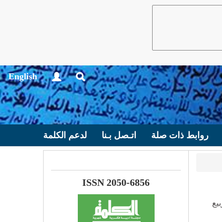
English
روابط ذات صلة
اتـصل بـنا
لدعم الكلمة
ISSN 2050-6856
الربيع