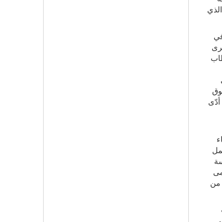
الذي
في
قرى
طاب
قوق
أدّى
ء
مل
سة
مى
 من
ي