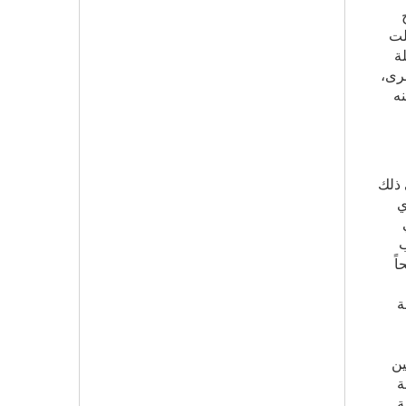
لت
ة
خرى،
ه
 ذلك
ي
ب
ً
ة
ين
ة
ة