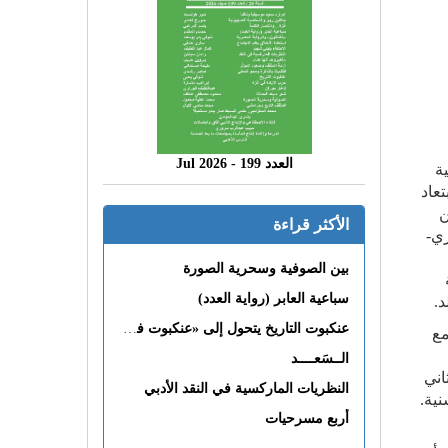
العدد 199 - 2026 Jul
ة
عاد
ن
الأكثر قراءة
ري-
بين الصوفية وسحرية الصورة
سباعية العابر (رواية العدد)
د
.
عنكبوت التاريخ يتحول إلى «عنكبوت فى القلب»
مع
الــسَعــــد
اني
النظريات الماركسية في النقد الأدبي
نية
.
أربع مسرحيات