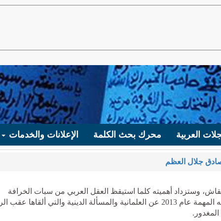
لات العربية
محرك بحث الكلمة
الإعلانات والخدمات
ادق جلال العظم
نقاش، وستزداد أهميته كلما استيقظ العقل العربي من سبات الخرافة
وصمت القبور، لذلك تعيد (الكلمة) هنا نشر محاضرته المهمة عام 2013 عن العلمانية والمسألة الدينية والتي ألقاها عقب 
المغدور.