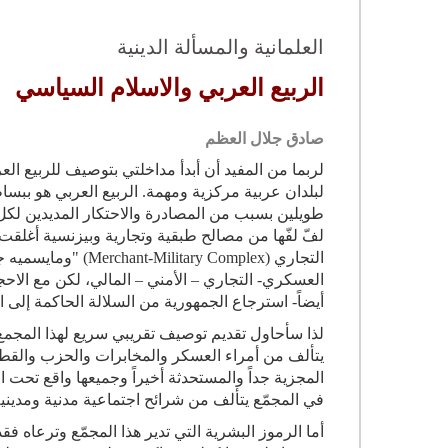
العلمانية والمسألة الدينية
الربيع العربي والاسلام السياسي
صادق جلال العظم
لربما من المفيد أن أبدأ مداخلتي بتوصيف للربيع الع
لبلدان عربية مركزية ومهمة
.
الربيع العربي هو ببسا
طويلين بسبب من المصادرة والاحتكار المديدين ل
لفّ لفّها من مصالح طبقية وتجارية وبيزنسية أغلقت
التجاري
" (Merchant-Military Complex)
ومايسميه جي
العسكري- التجاري – الأمني – المالي، لكن مع الا
أيضاً- استرجاع الجمهورية من السلالة الحاكمة إلى 
لذا سأحاول تقديم توصيف تقريبي سريع لهذا المجمع
يتألف من أمراء العسكر والمخابرات والحزب والقطاع 
المجزية جداً والمستحدثة أخيراً وجميعها واقع تحت ا
في المجمّع يتألف من شرائح اجتماعية مدنية ومديني
أما الرموز البشرية التي تدير هذا المجمّع وترعاه 