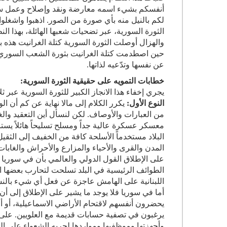
أنفسكم بشيء اسمه معارضة ونقد وإصلاح وعمل سي
لكم بالنيل منه بأي صورة من الصور. اذهبوا واشغلوا 
الثورة السورية، عبر تضحيات شعبها الهائلة، بهذا الن
والهزال أوصلت الثورة السورية كتلة الغرانيت هذه ب
حين اصطدمت كتلة الغرانيت بثورة الشعب السوري
عن نفسها وتدّعيه لذاتها
.
خطابات التمويه على حقيقية الثورة السورية:
يجري إخفاء هذا الانجاز الكبير للثورة السورية عبر ثلاث
النوع الأول:
يكرر الكلام إلى مالا نهاية عن كم أن
من العبارات والأوصاف. لكن لنسأل أين التعقيد و
معسكر عسكرة عالية جداً ومسلح تسليحاً هائلاً يست
البلاد مستخدماً الأسلحة كافة من الخفيف إلى الثق
المدن والقرى والأحياء والمزارع والأحراش والغابات 
على الإطلاق القول الدولي والعالمي بأن في سوريا حر
الطوائف الرئيسية في البلد تسلحت لتحارب بعضها ا
اللبنانية على الهامش عاجزة عن فعل أي شيء بالنسبة
أما في سوريا فلا يوجد ما يشير على الإطلاق إلى أن 
يحضرون أنفسهم لاقتحام الأراضي الاسماعيلية، أو أ
يرغبون في تصفية حسابات قديمة مع العلويين. على 
وأجهزتها وموظفيها ومواردها لحربه الشعواء على الش