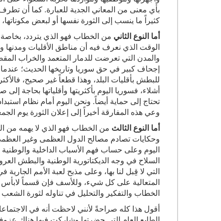
بأي معنى من المعاني الجدية للعبارة. كما أن تطر
كثيراً ما ينسب إلى الثورة نفسها أو لبعض مكوناتها
أما النوع الثاني
من الخطاب فهو الذي يتردد، بخاصة د
الوقت الذي نعرف فيه أن مناطق الأقليات ومدنها وق
والمدن التي تعرضت للدمار المتعمد والخراب المقصود
إجحاف كبير في حق سوريا وتاريخها الحديث؛ عندما ي
للبطش بأقليات البلد، وهذا قطعاً غير صحيح، فالأكثر
أشلاء، فسوريا اليوم بأكثريتها وأقلياتها بحاجة إلى
تحتاج إلى حماية أيضاً
.
ونحن اليوم أمام نظام استبدادي 
وعي هذه المفارقة أخيراً إلى إعلان الثورة يوم الجمعة 26 نيسان (أبريل) بـ "جمعة حماية الأك
أما النوع الثالث
من الخطاب فهو الذي لا يهمه من ا
وحكايات تصادم مصالح الدول العظمى وغير العظمى و
اليوم وعلى حساب فهم الأسباب الداخلية والوطنية 
السلاح في وجه الديكتاتورية الوطنية والبطش العر
التي لا قِبل لنا بها، وعلى مذبح لعبة الأمم الجار
المتعالية على كل شيء، وللأسف فإن قسماً لابأس به 
الخطاب والتفكير والتحليل في تناوله لثورة الشعب
أقول هذا كله صراحةً لأنني لاحظت أنه في الاجتماع
الطابع العام التي حضرتها وشاركت فيها هناك عزو