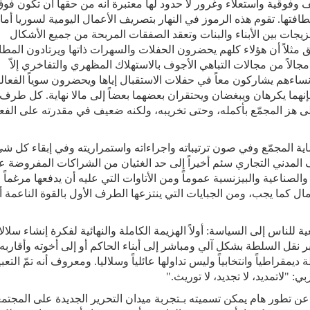
فوقية واستعلاء وغرور لا حدود لها معتبرة أنه من حقها أن تكون فوق
طافتها
.
تقوم هذه الرموز في النهار بتصريف الأعمال اليومية لسوريا أما
الزيجات بين الأبناء والبنات وتعقد الصفقات المربحة من جميع الأشكال
ق مثلاً أن هؤلاء كلهم يحضرون الحفلات والسهرات ذاتها ويرتادون المط
 مجالاً من مجالات التباهي الأجوف بالاستهلاك المظهري والتفاخري إلاّ
اءهم يشاركون معاً في حفلات الاستقبال إياها ويحضرون سوياً الفعال
 فإنهما يكرهان ويبغضان ويحتقران بعضهما بعضاً إلى مالا نهاية. كل طرف
لى هز المجمّع بأكمله، وحتى تخريبه، ولكنه ضعيف في مقدرته على الفع
ة المجمّع وفي صون ترتيباته واجراءاته واستمراريته وفي إبقاء كل ش
المدني التجاري سئم أخيراً إلى حد الغثيان من الشراكات المفروضة عل
لصناعية والبيزنسية عموماً ومن الأتاوات التي عليه أن يدفعها مرغماً
كما يجب، ومن الجبايات التي ينتزعها الطرف الأول بالقوة الناعمة أول
ة للناس إلى السياسة: أولاً الهزيمة الكاملة والنهائية لفكرة إنشاء سلال
 نقل السلطة بشكل آلي ومباشر إلى أبناء الحاكم أو إلى أخوته وأقاربه،
ديمقراطياً وانتخابياً وليس تداولها عائلياً وسلاليا. ومعروف أنه تمّ التعبي
: "لاتمديد، لا تجديد، لا توريث
".
عن تطور هام يمكن تسميته بـتجربة ميدان التحرير الجديدة على المجتم