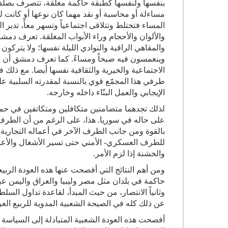
بنفسها ولنفسها كطبقة حاكمة مغلقة، تتصرف بصلف و
مساءلة أو محاسبة أو نقد مهما كان نوعها أو كانت ل
المساء فتختلط وتتلاقى اجتماعياً وتسهر معاً، تدبر 
والألوان والأحجام وراء الأبواب المغلقة. تعرف دمش
والمقاهي الراقية والنوادي الليلة نفسها؛ ولا يتركون
وينغمسون فيه صبحاً ومساءً. كما تعرف دمشق أن نس
الاجتماعية والخيرية والثقافية نفسها أيضا. مع ذلك
طرفي هذا المجمّع قوي بالنسبة لمقدرته السلبية ع
الإيجابي والعمل البنّاء داخله وخارجه
.
لذلك تجدهما متضامنين متكافلين ومتكاتفين في حماي
على حاله في سوريا. هذا، على الرغم من أن الطرف 
بالقوة ومن جانب الطرف الآخر في أعماله التجارية وا
للطرف العسكري- الأمني حتى تسير الأشغال والأعمال 
والخشنة إذا لزم الأمر
.
ومن أهم النتائج التي أفصحت عنها هذه العودة الربيعي
حاكمة في بلدان مثل مصر وليبيا والعراق واليمن عبر
وثانياً الانتصار، من حيث المبدأ، لقاعدة تداول السلطة 
عن ذلك كله في الصيحة الشعبية المدوية للربيع العربي
أفصحت هذه العودة الشعبية المتبادلة إلى السياسة 