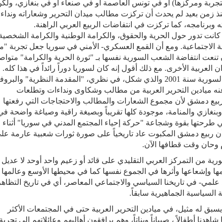
تجربة ومركزها) أو في تونس العاصمة أو في صنعاء أو في بنغازي، ولك
زمن بعيد لم يحدث أن تركزت مطالب ميدان التحرير وشعاراته ونداءا
 وبرنامجه، كما تركزت في انتفاضات الربيع العربي الراهنة
.
كانت تدور حول الحرية والحقوق، والكرامة الوطنية والكرامة الشخصية
لة الاجتماعية. ومع أن القمع العسكري- الأمني في سوريا جعل تجربة "م
 تنعت انتفاضة الشعب السورية نفسها بـ "ثورة الحرية والكرامة" متواص
 العربية الأخرى. مع ذلك أقول إنه كان لسوريا دوراً رائداً في هذا كله.
لذي شكل، في نظري،
"
المقدمة النظرية" والبروفا
ر عنه ميادين التحرير العربية من مطالب وشكاوى ونداءات وتطلعات
ربيع دمشق لأن مجموع الشعارات والمطالب والاحتجاجات التي رفعتها
 وبنغازي والمنامة، موجودة كلها تقريباً وبصيغة راقية وصياغة واضحة في
التي طرحتها بقوة وشجاعة "حركة إحياء المجتمع المدني في سوريا" أثناء ر
 أن ربيع دمشق المكبوت عاد تاريخياً على صورة ثورات شعبية عارمة عل
م وحان وقت قطافها الآن
.
ورية من التمركز العربي التقليدي على قائد أو زعيم واحد أوحد لا عديل أ
ها وإشعاعها وأثرها في الجموع نفسها كما في محيطها الأوسع وعالمها
 علمي- في تاريخنا السياسي والاجتماعي المعاصر، أي في تاريخ التظاهر
 السياسية الجماهيرية سابقاً
.
 يسبق له مثيل، في ميادين التحرير العربية حتى في المجتمعات الأكثر
شاهدنا أطفالاً ، صبياناً وبناتاً، وهم يرافقون أهاليهم وعائلاتهم إلى تجربة