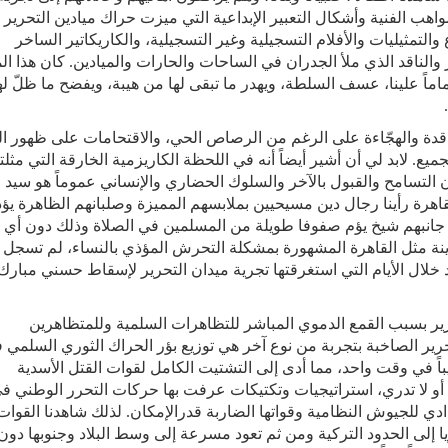
واهب الفنية وأشكال التعبير الإبداعية التي ميزت حراك ميادين التحرير ب
مثيليات والأفلام التسجيلية وغير التسجيلية، والكاريكاتير الساخر
والناقد الذي ملأ الجدران في الساحات والحارات والميادين. كان هذا الم
اماً علينا، عسف السلطة، ويهدر ما تبقى لها من هيبة، ويفضح ما ظلّ له
.
لناقدة والهجّاءة على الرغم من الرصاص الحي، والاقتحامات على ظهور ا
. لابد لي أن أشير أيضاً أنه في اللحظة الكاريزمية الخارقة التي مثلته
التسامح والقبول بالآخر والسلوك الحضاري والإنساني عموماً هو سيد
اهرة رأينا رجال دين مسيحيين بملابسهم المميزة وصلبانهم الظاهرة يؤ
ى جانبهم شيخ يؤم صفوفا طويلة من المسلمين في الصلاة وذلك دون أي
نة مثل القاهرة المشهورة بمشكلة التحرش المؤذي بالنساء، لم تسجل
خلال الأيام التي استغرقتها تجرية ميدان التحرير لإسقاط حسني مبارك
رير بسبب القمع الدموي المباشر للتظاهرات السلمية وللمتظاهرين
ير الصاخبة بتجربة من نوع آخر هي توزيع بؤر الحراك الثوري السلمي 
ريباً في وقت واحد، مما أدى إلى التشتيت الكامل لقوات القتل الأسدية
 أو لا تدري، استراتيجيات وتكتيكات عرفت بها حركات التحرر الوطني ف
ادي للجيوش النظامية وقواتها الضاربة قدرالإمكان. لذلك شاهدنا القوات
إلى الحدود التركية ومن ثم تعود مسرعة إلى وسط البلاد وجنوبها دون