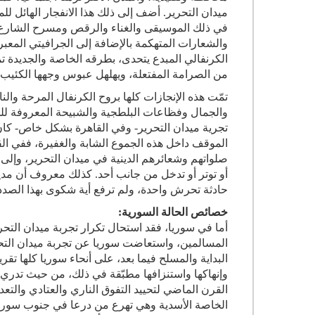
ميدان التحرير. أضف إلى ذلك هذا الانفجار الهائل للم
في ذلك الموسيقى والغناء والرقص ومسرح الشارع والت
والشعارات المتهكمة بالإضافة إلى الجرافيتي المعبر 
الكرنفالي المبدع يتحدى، بطرقه الخاصة والجديدة تم
من الصرامة المفتعلة، ويهلهل عبوس وجهها الكئيب
تمّت هذه الإنجازات كلها بروح الكرنفال المرحة وا
والجمال وفظاعات البلطجية والشبيحة المعروفة للجميع
تجرية ميدان التحرير- وفي القاهرة بشكل خاص- كان 
الموقف داخل هذه الجموع الشابة والغفيرة، ففي الق
صلواتهم وشعائرهم الدينية في ميدان التحرير، وإل
أو توتر أو تدخل من جانب أحد. كذلك معروف أن مدي
حادثة تحرش واحدة، ولم ترفع أية شكوى بهذا الصدد 
خصائص الحالة السورية:
أما في سوريا، فقد استحال تكرار تجربة ميدان التح
المسالمين، واستعاضت سوريا عن تجربة ميدان التحر
البداية والمسلح فيما بعد، على أنحاء سوريا كلها تق
وإنهاكها واستنزافها مطبّقة في ذلك، من حيث تدري
القرن الماضي لتحييد التفوق الناري والعتادي والتعد
الخاصة الأسدية وهي تهرع من درعا في جنوب سوريا 