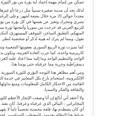
تتمكن من إتمام مهمة إخماد أية بؤرة من بؤر الثورة إخم
لذلك نجد أن مدينة صغيرة نسبياً مثل درعا (أو غيرها
مجدداً حوالي 20 مرة خلال بضعة أشهر. وع
تسري وتتحرك وتعبر عن نفسها في كل بؤرة من بؤر ث
للربيع العربي قد خرجت من سوريا وأنتجتها ثورة سوريا:
المتهكم، التعليق الساخر، الموقف المستهزئ، النكتة
نقول، ومما لم يترك له هيبة تُذكر أو شخصية تُنظر
.
كما تميزت ثورة الربيع السوري بعفويتها الشعبية وتنس
كاريزمية واحدة، كما جرت العادة العربية، وتكون بذ
الواحد والتنظيم الواحد وما إليه مما اعتاد عليه ال
ديمقراطية وحرية مما عرفناه حتى يومنا هذا
.
ومن أهم مظاهر هذا التوجه البؤري للثورة السورية ا
الإلكترونية، استخدام بارع بكل المعايير في خدمة ال
القائمة من الاحتكار الكامل للمعلومات ومنع تداولها
والثقافة والفكر والميديا
.
ولا أعتقد أني أبالغ إن أنا وصفت الإنجاز الأعظم للث
المخابراتي – المالي الذي عرفناه وعرفنا، كان يع
أي كان يصطدم بها، قلعة محصنة تحصيناً تاماً لا يقهر،
ضباط هذا النظام يقدمون للمعتقلين السياسيين لحظة 