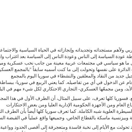
ربي ولأهم مستجداته وتجديداته وإنجازاته في الحياة السياسية والاجتماعي
طة عودة السياسة إلى الناس وعودة الناس إلى السياسة بعد اغتراب وابت
كل ما هو سياسي في مجتمعات عربية معينة من جانب نخب عسكرية وم
 الدائرة على نفسها وتحولت إلى ما كنت أسميه سابقاً "بالمجمع العسك
ل جديد من النقاد والمعلقين والنشطاء في سوريا اليوم بالمجمع
حجام عن الدخول في أي من تفاصيله
.
كما يعني الربيع في سوريا- ببساطة
الأبد، ومن مجمعّها العسكري- التجاري الاحتكاري لكل شيء مهم في البل
. فسوريا كلها تعرف، على سبيل المثال، أن الطرف الأول في هذا المج
العام ومن الأجهزة الحكومية الإدارية العليا ومن بعض الاحتكارات
لسيطرة العلوية شبه الكاملة. كما تعرف سوريا كلها أيضاً بأن الطرف الث
ة وبيزنسية ماسكة بالقطاع الخاص، وجميعها واقع عملياً في القبضة الس
فقد تحولت مع الأيام إلى نخبة فاسدة ومتعجرفة إلى أقصى الحدود وواعية