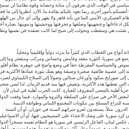
اسي في الوقت الذي تعرفون أن متانة وحصانة وقوة نظامنا لن تسمح
أنفسكم بأمور أخرى ربما تعود عليكم بفائدة ما. الآن، انظروا إلى ما فع
ظام العسكري- الأمني المدّعي بأنه قاهر ولا يقهر وإلى أي حال من الهلهل
كل ادعاءاتها وعنجهيتها وصلفها وعجرفتها ووحشيتها ودمويتها. بعبارة أ
 تفتتت هي وسقطت وتحولت إلى شبح لما كانت تعتقده في نفسها وتظن
ة أنواع من الخطاب الذي كثيراً ما يتردد دولياً وإقليمياً ومحلياً
.
 الوضع في سوريا- الثورة معقد وغامض وحساس ومركب ومتفجر وما إلى
الغموض والحساسية المفرطة حقاً في وضع واضح في جوهره: نظام أقلو
ند إلى عصبية طائفية صغيرة وضيقة وهو يفتك بثورة عمادها الأكثرية في
يل إلى صورايخ سكود وأورغان ستالين وصولاً إلى السلاح الكيماوي لضر
التي تقطنها هذه الأكثرية، وتعيش فيها منذ قديم الزمان. لذا ليس صحيحا
باً أهلية بالمعنى المعروف للعبارة. كانت الحرب أهلية في لبنان لأن
لبعض الآخر في صراع على السلطة والثروة والموارد، فيما وقفت الدول
 للنزاع المسلح بين مكونات المجتمع اللبناني وطوائفه الدينية
.
الدروز، مثلاً، يستعدون لغزو جيرانهم السنة في حوران، أو أن السنة
ن كرد سوريا على وشك الاعتداء على المسيحيين فيها، أو أن الاسماعيلي
عكس لبنان، الفاعل الرئيسي في سوريا هو النظام نفسه مسخراً الدول
عب السوري عموماً وعلى أكثريته السنية تحديداً، هذه ليست حرباً أهلي