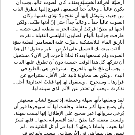
أرضيّة الخزانة الخشبيّة بعنف. كان الصوت عالياً. يجب أن
يكون عالياً .. وعالياً جداً لتسمعها، فتهرع إليها لتطرق الباب
من جديد، وتتوسّل إليها أن تفتح ولا تؤذي نفسها. وكان
الصوت عالياً حقاً .. وعالياً جداً! حتى إنّ أذنها طنّت، ولكن
أختها لم تطنّ! فركتْ أرضيّة الخزانة بقطعة ليف خشنة ..
طرقت جوانبها بألواح الصابون النابلسي الثقيلة .. نقرت
أباريق الماء البلاستيكية .. هزّت علبة المسامير الصلبة بقوّة
.. ألقَت بمشابك الغسيل على الأرض .. غير معقول! كل هذا
الصوت ولم تسمعها بعد؟! لماذا تأخرت إلى الآن؟ مستحيل
أن تتركها كل هذا الوقت حبيسة دون أن تطرق عليها الباب
.. يجب أن تلحّ عليها بالخروج .. سترفض هي بالطبع في
البدء .. ولكن بعد محاولة ثانية على الأقل، ستتراجع عن
قرارها .. وستخرج .. وستقول لها إنها قبلتْ اعتذارها! أجل ..
تذكرتْ .. يجب أن تعتذر عن الألم الذي سببته لها.
لقد وصفتها بأنها سهلة وعبيطة، إذ تسمح لشاب مستهتر
بأن يصنع منها أكبر مغفلة. وحلفت لها أنه سيهجرها فور أن
يُرخي سروالها! غير صحيح على الإطلاق! إنها ليست سهلة،
وليست مغفلة كما تظنّ .. لقد أقسم أنه يحبها .. قلبها يُسرّ
لها بحبه .. ولماذا لا يحبّها؟! إنها في أوائل الثلاثينات .. لم
تيبس بعد، بينما هي في الأربعينات .. يبست ولم تعرف