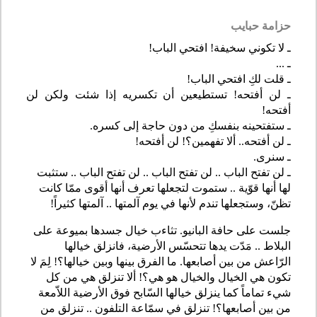
حزامة حبايب
ـ لا تكوني سخيفة! افتحي الباب!
ـ ...
ـ قلت لكِ افتحي الباب!
ـ لن أفتحه! تستطيعين أن تكسريه إذا شئت ولكن لن
أفتحه!
ـ ستفتحينه بنفسكِ من دون حاجة إلى كسره.
ـ لن أفتحه.. ألا تفهمين؟! لن أفتحه!
ـ سنرى.
ـ لن تفتح الباب .. لن تفتح الباب .. لن تفتح الباب .. ستثبت
لها أنها قوّية .. ستموت لتجعلها تعرف أنها أقوى ممّا كانت
تظنّ، وستجعلها تندم لأنها في يوم آلمتها .. آلمتها كثيراً!
جلست على حافة البانيو. تثاءب خيال جسدها بميوعة على
البلاط .. مَدّت يدها تتحسّس الأرضية، فانزلق خيالها
الرّاعش من بين أصابعها. ما الفرق بينها وبين خيالها؟! لِمَ لا
تكون هي الخيال والخيال هو هي؟! ألا تنزلق هي من كل
شيء تماماً كما ينزلق خيالها السّابح فوق الأرضية اللاّمعة
من بين أصابعها؟! تنزلق في سمّاعة التلفون .. تنزلق من