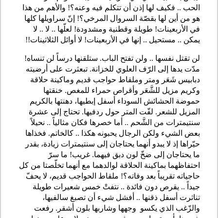
الحب .. فكيف لها إذن أن تتكلم فيه وعنه؟! والأهم من هذا
هو من أين لها بقصّة السروال المرخي؟! إنّ سراويلها كلها
في الأربعينات! طويلة وقطنية ومشدودة! لعلّها .. لا .. لا
يمكن .. مستحيل .. إنها في الأربعينات! لا أوائل الثلاثينات!!
لن تقتل نفسها .. ولن تفتح الباب. ستلقنها درساً لن تنساه!
مدّت يدها إلى الرّف العلوي للخزانة. تبعثرت على أرضيته
دبابيس شَعَر ومتر وملقاط حواجب قديم وماكينة حلاقة
وكريم مزيل للشَّعَر وأقراص حمراء للمغص. خنقتها
حموضة الحشائش السوداء أسفل إبطيها، دهنتها بالكريم
المزيل للشعر. لفّت المتر حول ردفيها. تحتاج إلى عشرة
سنتيمترات من الشَّحم .. أما خصرها فكان مثالياً .. نحيلاً
بعض الشيء ولكن الرجال يحبونه هكذا .. كالخاتم. فخذاها
حيّراها إذ لا يبدو أنهما يحتاجان إلى سنتيمترات زيادة، بقدر
ما يحتاجان إلى ضخّ لون دبق فيهما. غريب! ما سرّ
احتفاظهما بماكينة الحلاقة لوالدهما مع أنهما تخلّصتا من كل
حاجياته تقريباً بعد وفاته؟! ملقاط الحواجب قديم، لا يحفّ
جيداً .. يقرص دون فائدة .. نتفتْ خمس شعيرات طويلة
تناثرت أسفل ذقنها .. أفشل شيء أن تصبغ سالفيها،
والزّغب الذي يكسو وجهها وشاربها بلون أشقر. رفعت