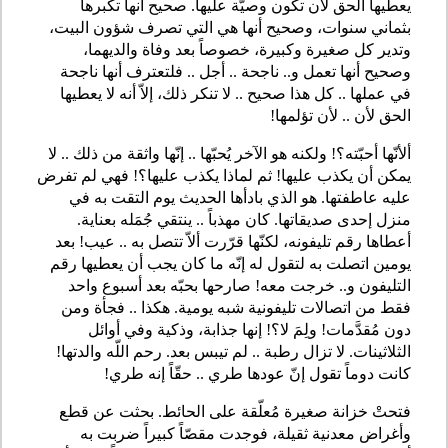
يعطيها الحق لأن تكون وصيّة عليها. صحيح أنها تكبرها
بثماني سنوات، وصحيح أنها هي التي تصرف شؤون البيت،
وتدير كل صغيرة وكبيرة، خصوصاً بعد وفاة والديهما،
وصحيح أنها تعمل و.. ناجحة .. أجل .. فلتعترف أنها ناجحة
في عملها .. كل هذا صحيح .. لا تنكر ذلك، إلاّ أنه لا يعطيها
الحق لأن .. لأن تؤلمها!
ألأنّها أحبّته؟! ولكنه هو الآخر يُحبّها .. إنّها واثقة من ذلك .. لا
يمكن أن يكذب عليها! ثم لماذا يكذب عليها؟! فهي لم تفرض
عليه عاطفتها. هو الذي بادأها الحديث يوم التقت به في
منزل إحدى صديقاتها. كان مهذباً .. ينتقي جُمَله بعناية.
أعطاها رقم تليفونه، لكنّها قرّرت ألاّ تتصل به .. عيب! بعد
يومين اتصلت به لتقول له إنّه ما كان يجب أن يعطيها رقم
التليفون و.. خرجت معه! صارحها بحبّه بعد أسبوع واحد
فقط من اتصالات تليفونية شبه يومية. هكذا .. فجأة ومن
دون مُقدَّمات! ولِمَ لا؟! إنها جذابة، وذكية وفي أوائل
الثلاثينات. لا تزال رطبة .. لم تيبس بعد. رحم اللّه والدتها!
كانت دوماً تقول إنّ عودها طري .. حقّاً إنه طري!
فتحتْ خزانة صغيرة مُعلّقة على الحائط. بحثت عن قطع
وأغراض معدنية ثقيلة، فوجدت مقصّاً كبيراً ضربت به