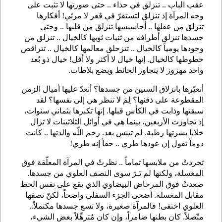
عقب الباب .. تنزلق في حذاء .. حتى صورتها لا تثبت على
وجه المرآة إذ تنزلق لتستقرّ في قعر لا مرئي! أفكارها
تنزلق من عقلها .. أحاسيسها تنزلق من قلبها .. وحتى
جسدها تنزلق أطرافه من ثنيات ثوبها كالخيال .. تنزلق من
وجودها يومياً كالخيال .. تتزحلق معالمها كالخيال .. تتراقص
خطوطها كالخيال. إنها خيال لا أكثر ولا أقل! خيال ذو بُعد
واحد مهزوز لا يتجاوز الحائط وبضع بلاطات.
أتعيّرها بانزلاق السنين من جسدها؟ أتعدّ عليها أميال الزمن
المقطوعة على ذقنها؟ لِمَ لا تنظر هي إلى نفسها؟ لقد
سبقتها وذابت في الكأس قبلها. إنها تكبرها بثماني سنوات،
إذ تجاوزت الأربعين، بينما هي في أوائل الثلاثينات لا تزال
خلايا بشرتها رطبة. لم تيبَس بعد. رحم اللّه والدتها .. كانت
دوماً تقول إن عودها طري .. حقاً إنه طري!
تجردتْ من ملابسها تماماً .. نظرتْ في المرآة المعلّقة فوق
المغسلة، ولكنها لم تَـرَ سوى النصف العلوي من جسدها.
صعدتْ فوق المرحاض البيضاوي الذي يقع على نفس الخط
مقابل المغسلة. أضحى الجزء السفلي واضحاً، لكنّ نصفها
العلوي اختفى! فالمرآة صغيرة، ولا تسع جسدها مكتملاً..
متّصلاً. كان بطنها ضامراً، وإن كان مُترهِّلاً بعض الشيء،