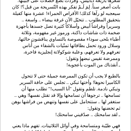
شعرها بأربعة دبابيس، وفردت بضع خصلات على جبينها.
بانت أصغر سناً. لِمَ لَـمْ تفكر بهذه التّسريحة من قبل؟! كان
سيعجبه لو رآها كذلك! الأقراص الحمراء! عشرة منها كفيلة
بتحقيق المطلوب .. تتخيّل الآن غرفة بيضاء .. واسعة ..
وسريراً وفراشاً أبيض وأسلاكاً كثيرة تصل جسدها بأجهزة
ضخمة ذات شاشات داكنة، ورموز غير مفهومة، وثلاثة
أطباء بلحى سوداء مقصوصة بالتساوي يناقشون حالتها،
وسلال ورود تحمل بطاقاتها تمنّيات بالشفاء من أُناس
تعرفهم ولا تعرفهم، وعلبة شوكولاتة إنجليزية فاخرة،
وممرضة تقيس نبضها وتقول:
ـ أنقذناك من الموت بأُعجوبة!
بالطبع لا يجب أن تكون الممرضة جميلة حتى لا تتحول
الكاميرا نحوها! وأختها تبكي .. تجلس على حافة السرير
وتبكي نادمة. تلطم وتقول "أنا السبب!" تطلب منها أن
تسامحها .. ترجوها أن تسامحها وإلا قد تقتل نفسها! وهي ..
ستغفر لها .. ستتحامل على نفسها وتنهض من فراشها بوهن
ثم تحضنها وتقول:
ـ لقد سامحتك .. صدّقيني سامحتك!
فهي طيّبة ومتسامحة وفي أوائل الثلاثينات. تفهم ماذا يعني