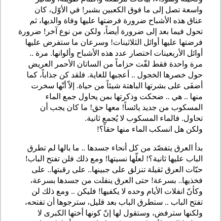
واسعة تصل إلى ما فوق الكعبين بشبر! في الأوّل، كان
عناق هذه الأشباح ضرورة فرضتها عليها وفاة والديها، ثم
تحول فيما بعد إلى ضرورة أيضاً، ولكن من نوع آخر! ضرورة
فرضتها عليها أوائل الثلاثينات! وسرعان ما ستفرض عليها
أوائل الأربعينات اختصار عدد هذه الأشباح وألوانها. مرة ..
مرة واحدة فقط لفّت حزاماً من الساتان الأحمر العريض
حول خصرها الخجول .. أعجبها للغاية. فلقد كن جذاباً، كما
أضفَى على بشرتها الباهتة شيئاً من حياة. إلاّ أنّها سخرت
منها .. هي .. ضحكت وذكرتها بمن يحاول جمع الماء
المسكوب من جديد يائساً! معها حق! ما كان يجب أن
تحاول. فالماء المسكوب لا يُجمع ثانية.
ولكن هل انسكب الماء منها حقاً؟!
بدأ العرق يتفصّد من كل أنحاء جسدها .. ما بالها لم تطرق
الباب عليها ثانية؟! لعلّها نسيتها! ومع ذلك فلن تفتح الباب!
حبّات العرق ثقيلة تنزلق على جبينها.. على رقبتها.. على
فخذيها.. بسرعة! حتى العرق ينفلت من جسدها بسرعة،
وكأنّ انفلات الأيام وحده لا يكفيها! فليكن .. ومع ذلك لن
تفتح الباب .. ستطرق الباب بعد قليل، سترجوها أن تفتحه،
ولكنها سترفض، وستقول لها إنّ كونها أختها الكبرى لا