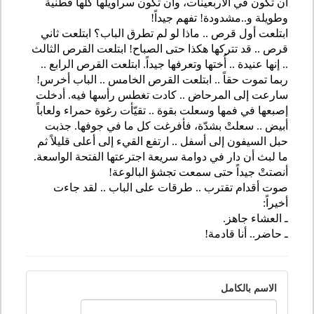
أن تكون في الأربعينات، وأن تكون سراويلها كلها قطنية
وطويلة و..مشدودة! تفهم جيداً!
ابتلعت أول قرص .. ماذا لو لم تطرق الباب؟ ابتلعت ثاني
قرص .. قد تتركها هكذا حتى الصباح! ابتلعت القرص الثالث
.. إنها عنيدة .. أُختها وتعرفها جيداً. ابتلعت القرص الرابع ..
ربما تموت حقاً .. ابتلعت القرص الخامس .. الباب أخرس!
سارعت إلى المرحاض .. كادت تغطس رأسها فيه. أدخلت
إصبعها في فمها وسعلت بقوة .. تقيّأت رغوة حمراء ولعاباً
أبيض .. سعلتْ بشدّة، فأفرغت كل ما في جوفها. جذبت
حبل السيفون إلى أسفل .. ارتفع القيء إلى أعلى قليلاً ثم
ما لبث أن دار في دوامة سريعة اجترعتها الفتحة الواسعة.
أنصتتْ جيداً حتى سمعت تجشؤ البالوعة!
صوت أقدام تقترب .. طرقات على الباب .. لقد جاءت
أخيراً:
ـ العشاء جاهز.
ـ حاضر.. أنا قادمة!
الاسم بالكامل