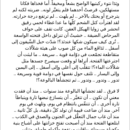
وبَدَا نتوء ركبتيها الواضح بشعاً ومخيفاً. أما فخذاها فكانا
مستهلكين، قرصتْ أحدهما فلم يتغيَّر لونه.. ضربته لكنه لم
يترجرج أو يحتك بالآخر .. لم يلهث .. لم ترتفع درجة حرارته.
لقد اهترأت كتل الشحم كلّها ما عدا غطاء لحمي رقيق
انحشر في زوايا الهيكل العفن. كانت تقف على حواف
المرحاض الضيقة .. خشيتْ أن تنزلق داخل فتحته الواسعة
.. تُرى كيف سيكون شكها عندئذ؟! شدّت حبل السِّيفون إلى
أسفل .. تَدَافَع الماء من كل صوب على هيئة شلاّلات
متقاطعة تجمّعت في دوّامة قوية .. سريعة .. ما لبثت أن
اجترعتها الفتحة. أتراها لو وقعت سيصرخ جسدها مثل
شلاّلات الماء؟! تتقلّب إلى أعلى وإلى أسفل .. إلى اليمين
وإلى اليسار .. تلتف حول نفسها في دوامة قوية وسريعة ..
تدور .. وتدور .. وتدور .. ثم تتجشأها البالوعة؟!
لا فرق .. لقد تجشأتها البالوعة منذ سنوات .. منذ أن فقدت
معنى أن تكون .. أن تتغيَّر .. أن يتسارَع نبضها تارة ويتباطأ
تارة أُخرى .. أن تتنفّس بانتظام في يوم، وتلهث في يوم
آخر. منذ أن ضاعت قيمة أن تولد كلّ دقيقة، بل كلّ ثانية ..
منذ أن غاب جمال التعقُّل في الجنون والصدق في الكذب ..
ابتلعتها الفتحة منذ أن أصبحت تفتح خزانتها على أشباح بنية
وكحيلة وسوداء، بياقات مرتفعة وأكمام طويلة، وتنانير