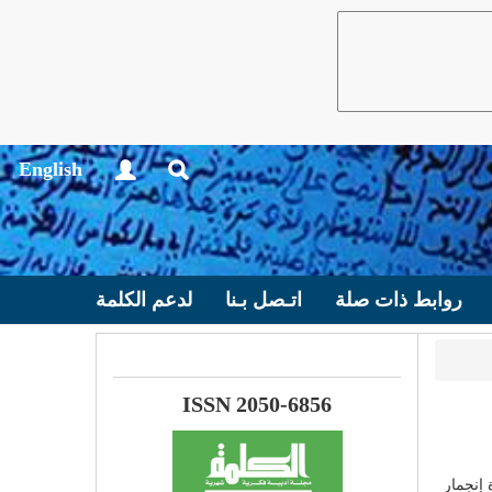
English
روابط ذات صلة
اتـصل بـنا
لدعم الكلمة
ISSN 2050-6856
 إنجمار