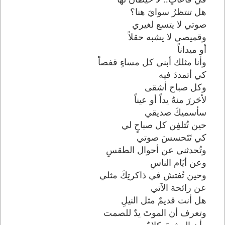
هل تنتظرُ سوايَ هنا؟
صوتي لا يتسع لغيري
وقميصي لا يشبه حقلاً
أو ميداناً
وأنا مثلك أبني كل مساءٍ قفصاً
كي أتمددَ فيه
وكل صباح أشقى
لأحَررَ منهُ يداً أو عيناً
سأسميكَ صديقي
حين تُتلفِن كل صباحٍ لي
كي تَتَحسسَ صوتي
وتُحدثني عن أحوال الطقسِ
وعن أيّام الناسِ
وحين تُفتش في ذاكرتِكَ مثلي
عن رائحة الآتي
هل أنت قديمٌ مثل النيلِ
وتعرف أن الموتَ يدٌ للصمت