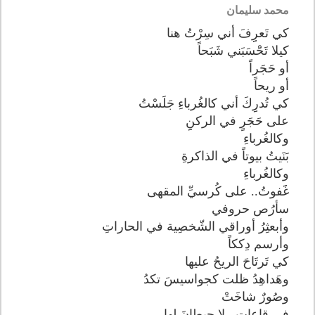
محمد سليمان
كي تَعرِِِفَ أني سِرْتُ هنا
كيلا تَحَْسَبَني شَبَحاً
أو حَجَراً
أو ريحاً
كي تُدرِِكَ أني كالغُرباءِ جَلَسْتُ
على حَجَرٍ في الركنِِ
وكالغُرباءِ
بَنَيتُ بيوتاً في الذاكرةِ
وكالغُرباءِ
غَََفوتُ.. على كُرسيِّ المقهى
سأرُص حروفي
وأبعثِرُ أوراقي الشّخصِية في الحاراتِ
وأرسم دِككاً
كي تَرتَاحَ الريحُ عليها
وهَداهِدُ ظلت كجواسيسَ تكدُ
وصُورٌ شاخَتْ
في قاعاتٍ.. لا حيطانَ لها