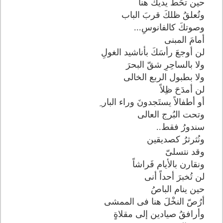
حين تحُط يديكَ هنا
وتُعلقُ ظلكَ قربَ الباب
وصوتكَ كالفانوسِ...
أمامَ المبنى
لن أوجعَ رأسَكَ بأناشيد الغولِ
ولا بالساحِرِ شقّ البحرَ
ولا بطبول الربع الخالى
لن أمدَحَ ظِلاً
أو أطفالاً يستَجدونَ وراء البار ِ
وتحت البُرج العالى
سندورُ فقط..
ونُثرثرُ كصديقين
وقد نتسلىّ
ونقارن بالأيام فَراشاً
لن تُخبرَ أحداً أنى
حين ينام الباصُ
أرُصّ النخْلَ هنا فى الممشى
وأرافقُ صيادين إلى مقلاةٍ