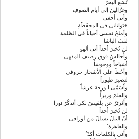
تَسَع البحرَ
وغزّالينَ إلى أيام الصوفِ
وأنى أخفى
حَيَواناتى فى المحفَظَةِ
وأمنَحُ نفسى أحياناً فى الظلمةِ
لقبَ الباشا
لن تُخبرَ أحداً أنى ألهو
وأُجالسُ فوق رصيف المقهى
أشباحاً ووحوشاً
وأحُطّ على الأشجار حروفى
لتصيرَ طيوراً
واُسَمّى الورقةَ عرشاً
والقلمَ وزيراً
وأثرثرُ عن بلقيسَ لكى أتذكّرَ نورا
لن تُخبرَ أحداً
أنّ النيلَ تسللَ من أوراقى
والقاهرة َ
وأنى بالكلمات أكدّ ُ