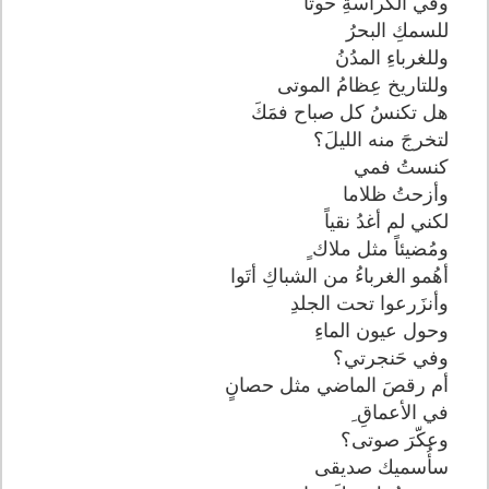
وفي الكراسةِ حوتاً
للسمكِ البحرُ
وللغرباءِ المدُنُ
وللتاريخ عِظامُ الموتى
هل تكنسُ كل صباح فمَكَ
لتخرجَ منه الليلَ؟
كنستُ فمي
وأزحتُ ظلاما
لكني لم أغدُ نقياً
ومُضيئاً مثل ملاك ٍ
أهُمو الغرباءُ من الشباكِ أتَوا
وأنزَرعوا تحت الجلدِ
وحول عيون الماءِ
وفي حَنجرتي؟
أم رقصَ الماضي مثل حصانٍ
في الأعماقِ ِ
وعكّرَ صوتى؟
سأُسميك صديقى