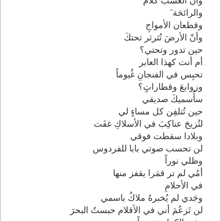
وأن العشبَ كلامٌ
والرائحَة َ
وقطعان الأمواجِ
وأنّ الأرضَ تُثرثر تحتكَ
حين تدور وتحتي؟
أم أنت كهذا العابر
تحبِس في الفنجانِ غُيوماً
وزوابعَ وقطاراتٍ؟
سأُسميكَ صديقي
حين تُتلفِن كل مساءٍ لي
لتُزيحَ عناكِبَ في الأسلاكِ غفَت
وبلادا سقطت فوقي
لن تحسب صوتي بابا للفردوس
وظلي نوراً
أمُي لم تر قمَرا يقفز منها
في الأحلامِ
وجَدي لم يُخبرهُ ملاكٌ باسمي
لن تَزعُمَ أني في الأقلام حبستُ البحرَ