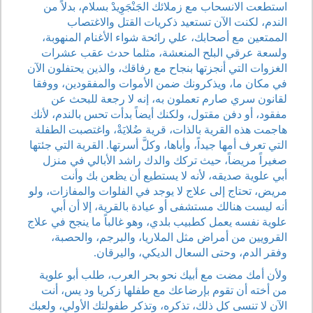
استطعت الانسحاب مع زملائك الجَنْجَوِيدْ بسلام، بدلاً من
الندم، لكنت الآن تستعيد ذكريات القتل والاغتصاب
الممتعين مع أصحابك، علي رائحة شواء الأغنام المنهوبة،
ولسعة عرقي البلح المنعشة، مثلما حدث عقب عشرات
الغزوات التي أنجزتها بنجاح مع رفاقك، والذين يحتفلون الآن
في مكان ما، ويذكرونك ضمن الأموات والمفقودين، ووفقا
لقانون سري صارم تعملون به، إنه لا رجعة للبحث عن
مفقود، أو دفن مقتول، ولكنك أيضاً بدأت تحس بالندم، لأنك
هاجمت هذه القرية بالذات، قرية ضُلايَةْ، واغتصبت الطفلة
التي تعرف أمها جيداً، وأباها، وكلَّ أسرتها. القرية التي جئتها
صغيراً مريضاً، حيث تركك والدك راشد الأبالي في منزل
أبي علوية صديقه، لأنه لا يستطيع أن يظعن بك وأنت
مريض، تحتاج إلى علاج لا يوجد في الفلوات والمفازات، ولو
أنه ليست هنالك مستشفى أو عيادة بالقرية، إلا أن أبي
علوية نفسه يعمل كطبيب بلدي، وهو غالباً ما ينجح في علاج
القرويين من أمراض مثل الملاريا، والبرجم، والحصبة،
وفقر الدم، وحتى السعال الديكي، واليرقان.
ولأن أمك مضت مع أبيك نحو بحر العرب، طلب أبو علوية
من أخته أن تقوم بإرضاعك مع طفلها زكريا ود يس، أنت
الآن لا تنسى كل ذلك، تذكره، وتذكر طفولتك الأولي، ولعبك