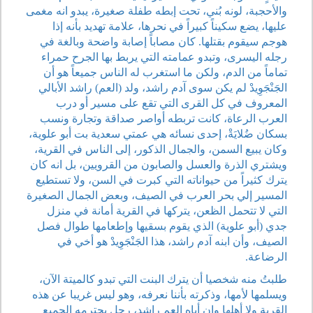
والأحجبة، لونه بُني، تحت إبطه طفلة صغيرة، يبدو انه مغمى
عليها، يضع سكيناً كبيراً في نحرها، علامة تهديد بأنه إذا
هوجم سيقوم بقتلها. كان مصاباً إصابة واضحة وبالغة في
رجله اليسرى، وتبدو عمامته التي يربط بها الجرح حمراء
تماماً من الدم، ولكن ما استغرب له الناس جميعاً هو أن
الجَنْجَوِيدْ لم يكن سوى آدم راشد، ولد (العم) راشد الأبالي
المعروف في كل القرى التي تقع على مسير أو درب
العرب الرعاة، كانت تربطه أواصر صداقة وتجارة ونسب
بسكان ضُلايَةْ، إحدى نسائه هي عمتي سعدية بت أبو علوية،
وكان يبيع السمن، والجمال الذكور، إلى الناس في القرية،
ويشتري الذرة والعسل والصابون من القرويين، بل انه كان
يترك كثيراً من حيواناته التي كبرت في السن، ولا تستطيع
المسير إلي بحر العرب في الصيف، وبعض الجمال الصغيرة
التي لا تتحمل الظعن، يتركها في القرية أمانة في منزل
جدي (أبو علوية) الذي يقوم بسقيها وإطعامها طوال فصل
الصيف، وأن ابنه آدم راشد، هذا الجَنْجَوِيدْ هو أخي في
الرضاعة.
طلبتُ منه شخصيا أن يترك البنت التي تبدو كالميتة الآن،
ويسلمها لأمها، وذكرته بأننا نعرفه، وهو ليس غريبا عن هذه
القرية ولا أهلها وإن أباه العم راشد، رجل يحترمه الجميع