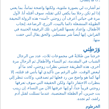
ثم أشارت لي بصورة ملتوية، ولكنها واضحة تماماً، بما يعني
إذا لم تكن رجلا بما يكفي لكي تقتله، سوف أقتله أنا. لأول
مرة في حياتي أعرف أن زوجتي «آمنه» هذه الزولة النحيفة
الطويلة المنشغلة دائما بالبيت، الزرع، الرضاعة، إنجاب
الأطفال، وإعداد نفسها للفراش، تلك الرقيقة الحنينة في
الفراش، إنها أيضاً شر مستطير، والحق يقال أنني خفت
منها.
وَرَطِتي
خرجنا من ضُلايَةْ في مجموعات ثلاث، عدد من الرجال
الشباب في المقدمة، ثم النساء والأطفال ثم الرجال مرة
أخرى، هذه الطريقة جنبتني نظرات زوجتي، لحد ما أو
لبعض الوقت، علي الرغم من تأكيدي لها بأنني قد قتلته، إلا
أنها كما هو واضح من رد فعلها لم تصدقني، وكانت تنظر إلي
بنظرات الاحتقار ذاتها، ولكن الحقيقة التي سوف تعرفها
زوجتي قريباً جداً، أو إنها عرفتها الآن من النساء، إن زينب
بت جبرين، أم الطفلة المغتصبة، عندما تسللت لقتل آدم
راشد، لم تجده.
الخرطوم