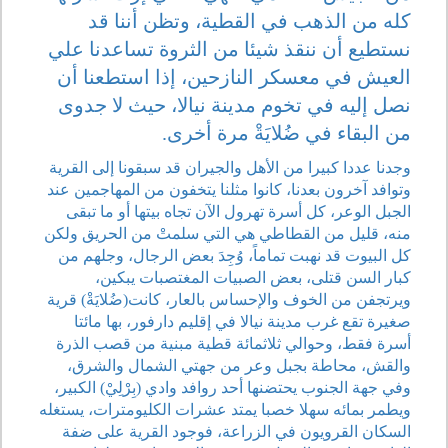
كله من الذهب في القطية، وتظن أننا قد
نستطيع أن ننقذ شيئا من الثروة تساعدنا علي
العيش في معسكر النازحين، إذا استطعنا أن
نصل إليه في تخوم مدينة نيالا، حيث لا جدوى
من البقاء في ضُلايَةْ مرة أخرى.
وجدنا عددا كبيرا من الأهل والجيران قد سبقونا إلى القرية
وتوافد آخرون بعدنا، كانوا مثلنا يتخفون من المهاجمين عند
الجبل الوعر، كل أسرة تهرول الآن تجاه بيتها أو ما تبقى
منه، قليل من القطاطي هي التي سلمتْ من الحريق ولكن
كل البيوت قد نهبت تماماً، وُجِدَ بعض الرجال، وجلهم من
كبار السن قتلى، بعض الصبيات المغتصبات يبكين،
ويرتجفن من الخوف والإحساس بالعار، كانت(ضُلايَةْ) قرية
صغيرة تقع غرب مدينة نيالا في إقليم دارفور، بها مائتا
أسرة فقط، وحوالي ثلاثمائة قطية مبنية من قصب الذرة
والقش، محاطة بجبل وعر من جهتي الشمال والشرق،
وفي جهة الجنوب يحتضنها أحد روافد وادي (بِرْلِيْ) الكبير،
ويطمر بمائه سهلا خصبا يمتد عشرات الكليومترات، يستغله
السكان القرويون في الزراعة، فوجود القرية على ضفة