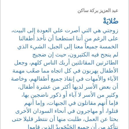
عبد العزيز بركة ساكن
ضُلايَةْ
زوجتي هي التي أصرت علي العودة إلى البيت،
على الرغم من أننا استطعنا أن نأخذ أطفالنا
الخمسة جميعاً معنا إلى الجبل، الشيء الذي
لم ينجح فيه الكثيرون، حيث إن ضجيج
الطائرتين المقاتلتين أربك الناس كلهم، وجعل
الأطفال يهربون في كل اتجاه مما صعّب مهمة
الآباء والأمهات في إنقاذ جميع أطفالهم، وخاصة
أن بعض الأسر لديها أكثر من عشرة أطفال،
وكثير من الأسر لا آباء أو ذكور ناضجين بها،
فإما أنهم مقاتلون في الجبهات، وإما أنهم
قتلوا، أو مهاجرون في أنحاء السودان الأخرى
بحثا عن العمل، طلبت منها أن ننتظر قليلا حتى
نتأكد من أن جميع الجَنْجَوِيدْ الذين قاموا