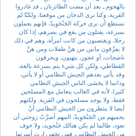
بالهجوم ـ بعد أن مضت الطائرتان ـ قد غادروا
القرية، وكنا نرى الدخان من موقعنا، ولكنّا لم
نستطع أن نرى حركة الجَنْجَوِيدْ، فإنهم يعملون
بسرعة، يقتلون من يقع في بصرهم، إذا كان
رجلا، ويغتصبون من كانت امرأة، وهم في ذلك
لا يفرِّقون مابين من هنَّ طفلات ومن هنَّ
ناضجات، أو عجوز، ينهبون، ويحرقون
القطاطي، ولكن كل شيء يتم بسرعة بالغة،
وقد يأتي بعدهم الجيش النظامي أو لا يأتي،
ودائما لا يخشى الناس الجيش النظامي
كثيرا، لأنه في الغالب يتعامل مع المسلحين
فقط، ولا يوجد مسلحون في القرية. ولكنهم
أيضا لا ينتظرون من الجيش النظامي أنْ
يحميهم من الجَنْجَوِيدْ، المهم أصرَّتْ زوجتي أن
نعود، طالما لم يكن هنالك جَنْجويد، ولا خوف
من الجيش النظامي، فهي تخفي إرث أسرتها