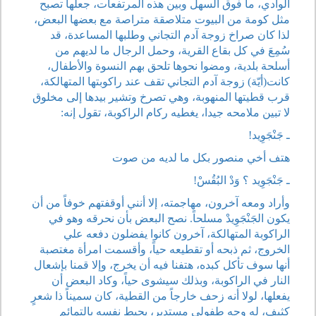
الوادي، ما فوق السهل وبين هذه المرتفعات، جعلها تصبح
مثل كومة من البيوت متلاصقة متراصة مع بعضها البعض،
لذا كان صراخ زوجة آدم التجاني وطلبها المساعدة، قد
سُمِعَ في كل بقاع القرية، وحمل الرجال ما لديهم من
أسلحة بلدية، ومضوا نحوها تلحق بهم النسوة والأطفال،
كانت(أيّة) زوجة آدم التجاني تقف عند راكوبتها المتهالكة،
قرب قطيتها المنهوبة، وهي تصرخ وتشير بيدها إلى مخلوق
لا تبين ملامحه جيدا، يغطيه ركام الراكوبة، تقول إنه:
ـ جَنْجَوِيد!
هتف أخي منصور بكل ما لديه من صوت
ـ جَنْجَوِيد ؟ وَدْ البُقُسْ!
وأراد ومعه آخرون، مهاجمته، إلا أنني أوقفتهم خوفاً من أن
يكون الجَنْجَوِيدْ مسلحاً. نصح البعض بأن نحرقه وهو في
الراكوبة المتهالكة، آخرون كانوا يفضلون دفعه علي
الخروج، ثم ذبحه أو تقطيعه حياً، وأقسمت امرأة مغتصبة
أنها سوف تأكل كبده، هتفنا فيه أن يخرج، وإلا قمنا بإشعال
النار في الراكوبة، وبذلك سيشوى حياً، وكاد البعض أن
يفعلها، لولا أنه زحف خارجاً من القطية، كان سميناً ذا شعرٍ
كثيفٍ، له وجه طفولي مستدير، يحيط نفسه بالتمائم