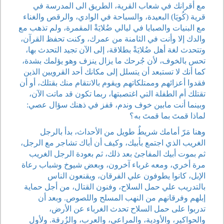
مع أقرانك في شعاب القرية، الطريق الى المدرسة في
قرية (كُويَا) البعيدة، والسباحة في الوادي، والرقص والغناء
مع البنيات والصبايا في ليالي ضُلايَةْ المقمرة، ولم تذهب مع
والدك إلا وأنت في الثامنة من عمرك، وكنت تحفظ القرآن،
وتتحدث لغة أهل ضُلايَةْ بطلاقة، إلى الآن تجيد التحدث بها،
تحس بالخوف، لأن جُرحك ما يزال ينزف وهو يؤلمك بشدة،
كما أنك لا تستبعد أن يتسلل إلى مكانك أحد القرويين الذين
فقدوا أعزائهم وممتلكاتهم ويقوم بالانتقام منك بقتلك، أو أن
تقتلك أم الطفلة التي اغتصبتها، ربما تكون قد ماتت الآن،
وبينما أنت مابين خوف وندم، قفز في ذهنك سؤال عصي:
لماذا قمتَ بما قمتَ به؟
وهنا مَرّ أمامك شريطٌ طويل من الأحداث، بدأ بالرجل
الغريب الذي اجتمع بأبيك، وكيف أن أباك تشاجر مع الرجل،
ثم بموت أبيك المفاجئ بعد ذلك، ثم بعودة الرجل الغريب
مرة أخري، ومعه غرباء آخرون، وبعض شيوخ وشباب رعاة
الإبل، كانوا يطوفون علي الفرقان، ويقنعون الناس
بالتدريب علي حمل السلاح، وفنون القتال، من أجل حماية
إبلهم وفرقانهم من النهب المسلح واللصوص. وبعد أن
تدربوا على حمل السلاح تحدث الغرباء عن الأرض،
والحواكير، والأودية، والمراعي، والعرب، والزُرقة. ولأول