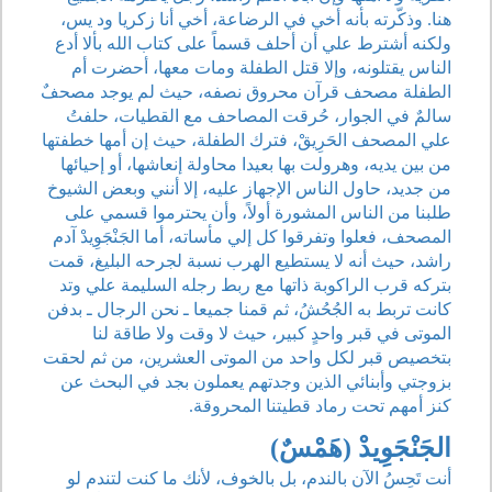
هنا. وذكّرته بأنه أخي في الرضاعة، أخي أنا زكريا ود يس،
ولكنه أشترط علي أن أحلف قسماً على كتاب الله بألا أدع
الناس يقتلونه، وإلا قتل الطفلة ومات معها، أحضرت أم
الطفلة مصحف قرآن محروق نصفه، حيث لم يوجد مصحفٌ
سالمٌ في الجوار، حُرقت المصاحف مع القطيات، حلفتُ
علي المصحف الحَرِيقْ، فترك الطفلة، حيث إن أمها خطفتها
من بين يديه، وهرولت بها بعيدا محاولة إنعاشها، أو إحيائها
من جديد، حاول الناس الإجهاز عليه، إلا أنني وبعض الشيوخ
طلبنا من الناس المشورة أولاً، وأن يحترموا قسمي على
المصحف، فعلوا وتفرقوا كل إلي مأساته، أما الجَنْجَوِيدْ آدم
راشد، حيث أنه لا يستطيع الهرب نسبة لجرحه البليغ، قمت
بتركه قرب الراكوبة ذاتها مع ربط رجله السليمة علي وتد
كانت تربط به الجُحُشُ، ثم قمنا جميعا ـ نحن الرجال ـ بدفن
الموتى في قبر واحدٍ كبير، حيث لا وقت ولا طاقة لنا
بتخصيص قبر لكل واحد من الموتى العشرين، من ثم لحقت
بزوجتي وأبنائي الذين وجدتهم يعملون بجد في البحث عن
كنز أمهم تحت رماد قطيتنا المحروقة.
الجَنْجَوِيدْ (هَمْسٌ)
أنت تَحِسُ الآن بالندم، بل بالخوف، لأنك ما كنت لتندم لو