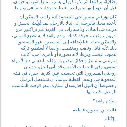
بضُلايَةْ، تركناها بئرا لا يمكن أن يشرب منها بشر، أو حيوان،
قبل أن نعود إليها نحن الذين قمنا بحفرها، حتماً في يوم ما.
كان يؤرقني مصير أخي الجَنْجَوِيدْ آدم راشد، لا يمكن أن
نأخذه معنا، فالرحلة إلى نيالا بالأرجل، لقد قُتِلَتْ الحميرُ أو
هَرَبت في الخلاء، ولا سيارات في القرية غير تراكتور حاج
إدريس، وقد تم حرقه كذلك، وآدم راشد لا يستطيع المشي،
ولا يمكن حمله، فبالإضافة إلى أنه سمين، فهو لا يستحق
ذلك،لأنه قاتل وناهب ومغتصب، وأيضا لا أستطيع تركه
ليموت عطشا ونزفا، لأنه بصورة أو بأخرى أخي، كانت
تنازعني مشاعرٌ وأفكارٌ متضاربة، وقلت لنفسي دع الأشياء
تمضي، وفي اللحظات الأخيرة قد يأتي الحل، حدثتني
زوجتي المسرورة التي تحصلت علي كنزها أخيرا، في قلته
المدفونة في وسط القطية سالماً، أن نستعجل الرحيل
وخصوصا أن الليل أخذ يسدل أستاره، وهو الوقت المناسب
للرحيل، قلت لها.
ـ وآدم راشد؟
قالت لي، بصورة قاطعة
ـ إكْتُلَهَ.