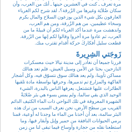
مرة تعرف ـ كنت في العشرين حينها ـ أنك من العرب، وأن
سكان ضُلاَيَة وغيرها من الزُرقة؟، لقد شرح لكم الغرباء
العارفون بكل شيء الذين يوزعون السلاح والمال بكرم
وسخاء عظيمين، من هم الزُرقة، ومن هم العرب،
واندهشت مرة عندما أكد الغرباء لكم أن قبيلةً ما من
العرب، ثم عادوا مرة أخروا وقالوا لكم إنها من الزُرقة.
قطعت سليل أفكاركَ حركة أقدام تقترب منك.
زَوجَتي الشِرِيرةَ
قررنا جميعا أن نغادر إلى مدينة نيالا حيث معسكرات
النازحين، بحثا عن الأمن وسبل العيش، فلم تعد هنالك
مساكن تأوينا، ولم يعد هنالك سوق نتسوّق فيه، وكل أشجار
الفاكهة والمزارع تم تدميرها، وحرقها بواسطة مادة تلقيها
الطائرات عليها فتشتعل، يعرفها الناس بالبدرة، الشيء
الوحيد الذي بقي سالما، ولم يمس بسوء هي بئر ضُلايَةْ
الشهيرة المعروفة في تلك النواحي ذات الماء الكثيف الدائم
القريب من سطح الأرض، نحن نعرف السبب من ترك هذه
البئر سالمة، بعد أن أخذنا من الماء ما وجدنا له أوعية، قمنا
برمي الحيوانات النافقة من حمير وإبل وأبقار فيها، وما
استطعنا نقله من حجارة وأوساخ فيما تبقى لنا من زمن