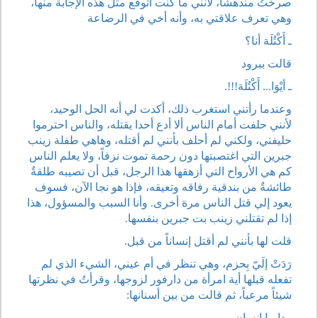
صرختُ مندهشا، لأنني ما كنت أتوقع مثل هذه الإجابة منها،
وهي تعرف علاقتي به، وأنه أخي في الرضاعة
ـ أَكْتُلَهَ أنا؟
قالت ببرود
ـ أيْوَا... أَكْتُلَهَ!!!.
وعندما رأتني استغرب ذلك، أكدت لي أنه الحل الوحيد،
لأنني حلفت أمام الناس ألا أدع أحدا يقتله، والناس احترموا
حليفتي، ولكني لم أحلف بأنني لم أقتله، وهاهي طفلة زينب
جبرين التي اغتصبتها دون رحمة تموت نزفاً، ولا يعلم الناس
كم هي الأرواح التي أزهقها هذا الرجل، قبل أن تصيبه طلقةٌ
طائشةٌ من بندقية رفاقه وتعيقه، فإذا هو نجا الآن، فسوف
يعود إلي قتل الناس مرة أخرى. وأنا السبب والمسؤول، هذا
إذا لم تقتلني زينب بت جبرين بنفسها.
قلت لها بأنني لم أقتل إنساناً من قبل.
رَدَتْ إلَيّ بِحزم، وهي تنظر في أم عيني، الشيء الذي لم
تفعله قبلها أية امرأة من دارفور لزوجها، وقرأتُ في نظرتها
شيئاً مرعباً، ثم قالت من بين أسنانها:
ـ دا ما إنسان.