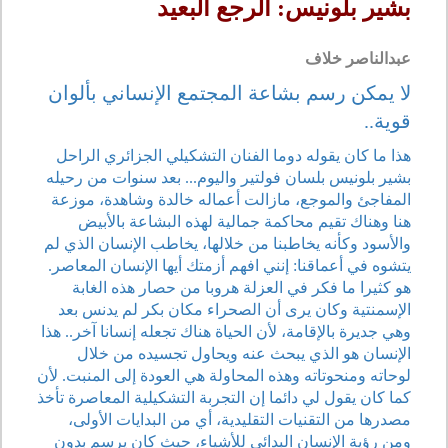
بشير بلونيس: الرجع البعيد
عبدالناصر خلاف
لا يمكن رسم بشاعة المجتمع الإنساني بألوان
قوية..
هذا ما كان يقوله دوما الفنان التشكيلي الجزائري الراحل
بشير بلونيس بلسان فولتير واليوم... بعد سنوات من رحيله
المفاجئ والموجع، مازالت أعماله خالدة وشاهدة، موزعة
هنا وهناك تقيم محاكمة جمالية لهذه البشاعة بالأبيض
والأسود وكأنه يخاطبنا من خلالها، يخاطب الإنسان الذي لم
يتشوه في أعماقنا: إنني افهم أزمتك أيها الإنسان المعاصر.
هو كثيرا ما فكر في العزلة هروبا من حصار هذه الغابة
الإسمنتية وكان يرى أن الصحراء مكان بكر لم يدنس بعد
وهي جديرة بالإقامة، لأن الحياة هناك تجعله إنسانا آخر.. هذا
الإنسان هو الذي يبحث عنه ويحاول تجسيده من خلال
لوحاته ومنحوتاته وهذه المحاولة هي العودة إلى المنبت. لأن
كما كان يقول لي دائما إن التجربة التشكيلية المعاصرة تأخذ
مصدرها من التقنيات التقليدية، أي من البدايات الأولى،
ومن رؤية الإنسان البدائي للأشياء، حيث كان يرسم بدون