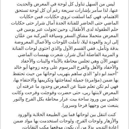
ليس من السهل تناول كل لوحة في المعرض والحديث
عنها، لذا سأمر بإشارات سريعة رغم أن كل لوحة تستحق
الاهتمام، فهي كما اسلفت تروي حكايات، فمن حكايات
الماضي حتى الحاضر للفنانة الجدة آمال شرار حتى حكايات
حلم الطفولة لدى الأطفال، وحين تجولت عبر يومين في
المعرض متحملا مشاق السفر وسياقة المركبة من عمَّان
إلى اربد والعودة ليلا، تأملت اللوحات والأعمال المعروضة
بدقة وتأمل، ففي القسم الأول والذي احتوى لوحات الفنانة
و المربية الفاضلة آمال شرار، شعرت بهمسات الماضي
تنهمر الآن وهي تجلس محاطة بالأبناء والبنات والأحفاد
والأحفاد والأهل والفرح المرسوم على وجه زوجها أبو خالد
"أحمد ابو دلو" الذي ساهم بتهريب لوحاتها من حيث تحتفظ
بها ضمن (مؤامرة) جميلة لمفاجئتها وتكريمها والاحتفاء بها،
فهي لم تكن تعلم شيئا عن المعرض وحدود ما عرفته أن
المعرض لابنتها ربى، حتى حضرت وفوجئت وفرحت وكانت
تجلس بين ورود ساحة بيت عرار محاطة بكل الفرح والنور
ينبعث من وجهها فرحا وسرورا.
كنت اتنقل بين لوحاتها فما بين الطبيعة الخلابة والورود
والأزهار ولوحات الفرح، ولوحات استخدمت بها مواد ضمن
اعادة التدوير بدلا من أن يكون موقعها مكب النفايات،