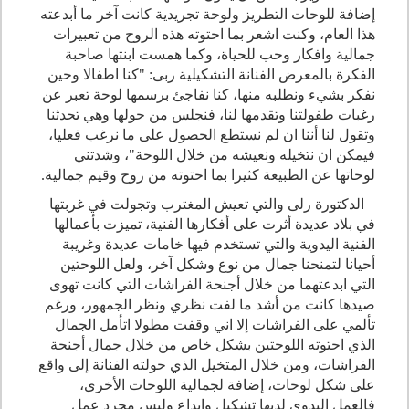
إضافة للوحات التطريز ولوحة تجريدية كانت آخر ما أبدعته
هذا العام، وكنت اشعر بما احتوته هذه الروح من تعبيرات
جمالية وافكار وحب للحياة، وكما همست ابنتها صاحبة
الفكرة بالمعرض الفنانة التشكيلية ربى: "كنا اطفالا وحين
نفكر بشيء ونطلبه منها، كنا نفاجئ برسمها لوحة تعبر عن
رغبات طفولتنا وتقدمها لنا، فنجلس من حولها وهي تحدثنا
وتقول لنا أننا ان لم نستطع الحصول على ما نرغب فعليا،
فيمكن ان نتخيله ونعيشه من خلال اللوحة"، وشدتني
لوحاتها عن الطبيعة كثيرا بما احتوته من روح وقيم جمالية.
الدكتورة رلى والتي تعيش المغترب وتجولت في غربتها
في بلاد عديدة أثرت على أفكارها الفنية، تميزت بأعمالها
الفنية اليدوية والتي تستخدم فيها خامات عديدة وغريبة
أحيانا لتمنحنا جمال من نوع وشكل آخر، ولعل اللوحتين
التي ابدعتهما من خلال أجنحة الفراشات التي كانت تهوى
صيدها كانت من أشد ما لفت نظري ونظر الجمهور، ورغم
تألمي على الفراشات إلا اني وقفت مطولا اتأمل الجمال
الذي احتوته اللوحتين بشكل خاص من خلال جمال أجنحة
الفراشات، ومن خلال المتخيل الذي حولته الفنانة إلى واقع
على شكل لوحات، إضافة لجمالية اللوحات الأخرى،
فالعمل اليدوي لديها تشكيل وابداع وليس مجرد عمل