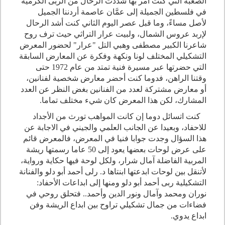
الصعبة التي كنت أمر بها شددت الرحال من الربى الكرمية
في فلسطين الجميلة إلى عمَّان عاصمة أردننا الجميل
لأصل مساءً، وما قبل عصر اليوم الثاني كنت أشد الرحال
لإربد عروس الشمال، ولبيت عرار التراثي حيث ترف روح
شاعرنا الكبير مصطفى وهبي التل "عرار" لحضور المعرض
التشكيلي المختلف لونا ونكهة وفكرة عن المعارض السابقة
التي حضرتها عبر مسيرة فنية تمتد من عام 1972 حتى
وقتنا الراهن، فدوما كنت أحضر معارض شخصية لفنانين،
أو معارض مشتركة لعدد من الفنانين بغض النظر عن العدد
المشارك، لكن هذا المعرض كان شيء مختلف تماما.
كنت اتسائل دوما إن كانت المواهب تورث من الأجداد
للاحفاد، وبعيدا عن الجانب العلمي والجيني في الاجابة عن
هذا السؤال وجدت جوابا فنيا في المعرض، فالمعرض قائم
على عرض لوحات بعضها يعود إلى 50 عاما رسمتها ريشة
المربية الفاضلة آمال شرار، ولكل لوحة فيها حكاية ورواية،
لأتنقل بين لوحات ابدعتها ابنتاها د. رلى أحمد أبو دلو والفنانة
التشكيلية ربى أحمد أبو دلو ومنها إلى ابداعات الأحفاد:
نوران ومحمد وآمال ونور الدين وأحمد.. فتحلق روحي في
فضاءات من جمال تشكيلي تراوح بين ابداع الريشة وفن
ابداع يدوي.