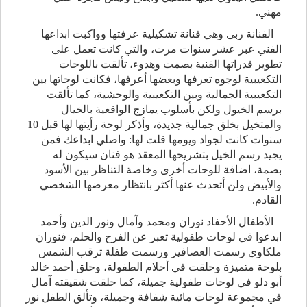
مهني.
الفنانة ربى وهي فنانة تشكيلية عرفتها وواكبت ابداعها
الفني عبر عشر سنوات مرت، والتي كانت تعمل على
تطوير قدراتها الفنية بصمت وهدوء، تألقت باللوحات
التكعيبية لوجوه تعرفها وبعضها أعرفها، فكانت لوحاتها بين
التكعيبية الجمالية وبين التكعيبية والوحشية، كما تألقت
برسم الخيول ولكن بأسلوب يمازج الواقعية بالخيال
والمتخيل بخلق جمالية جديدة، وأذكر لوحة رأيتها لها قبل 10
سنوات كانت لجواد ويومها قلت لها: واصلي ابداعك فمن
يجيد رسم الخيل بتشريحها المعقد هو فنان سيكون له
بصمة، اضافة للوحات أخرى وخاصة التناظر بين الأسود
والأبيض ولن أتحدث عنها أكثر بانتظار معرضها الشخصي
القادم.
الأطفال الأحفاد نوران ومحمد وآمال ونور الدين وأحمد
ابدعوا في لوحات طفولية تعبر عن الفرح والحلم، فنوران
ملكاوي رسمت العصافير ورسمت طفلة ترقب الشمس
بلوحة متميزة وحلقت في أحلام الطفولة، وحلق أحمد خالد
أبو دلو في لوحات طفولية جميلة، كما حلقت شقيقته آمال
في مجموعة لوحات مائية شفافة وجميلة، وتألق الطفل نور