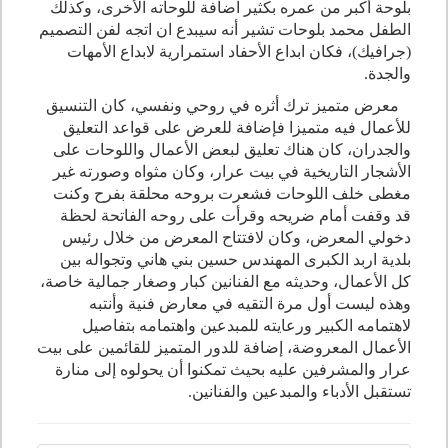
بلوحة أكبر من عمره بكثير اضافة للوحاته الأخرى، وكذلك
الطفل محمد بلوحات تشير أنه سيبدع ان اتجه لفن التصميم
(جرافيك)، فكان ابداع الأحفاد استمرارية لابداع الأمهات
والجدة.
معرض متميز ترك أثره في روحي ونفسي، كان التنسيق
للأعمال فيه متميزا فإضافة للعرض على قواعد التعليق
والجدران، كان هناك تعليق لبعض الأعمال واللوحات على
الأشجار التاريخية في بيت عرار، وكان مثواه وصورته غير
مغطى خلف اللوحات فشعرت بروحه محلقة بفرح وكنت
قد وقفت أمام ضريحه وقرأت على روحه الفاتحة لحظة
دخولي المعرض، وكان لافتتاح المعرض من خلال رئيس
بلدية اربد الكبرى المهندس حسين بني هاني وتجواله بين
كل الأعمال، وحديثه مع الفنانين كبار وصغار جمالية خاصة،
وهذه ليست أول مرة التقيه في معارض فنية وأنتبه
لاهتمامه الكبير ورعايته للمبدعين واهتمامه بتفاصيل
الأعمال المعروضة، إضافة للدور المتميز للقائمين على بيت
عرار والمشرفين عليه بحيث تمكنوا أن يحولوه إلى منارة
تستقبل الأدباء والمبدعين والفنانين.