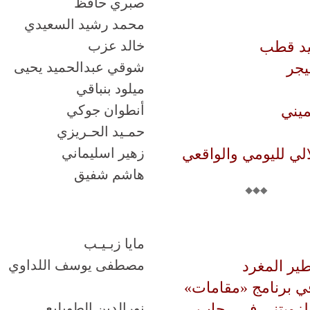
صبري حافظ
محمد رشيد السعيدي
يد قطب
خالد عزب
يجر
شوقي عبدالحميد يحيى
ميلود بنباقي
ميني
أنطوان جوكي
حمـيد الحـريزي
الي لليومي والواقعي
زهير اسليماني
هاشم شفيق
مايا زبـيـب
ير المغرد
مصطفى يوسف اللداوي
ي برنامج «مقامات»
الزويتني في رحاب
نورالدين الطويليع