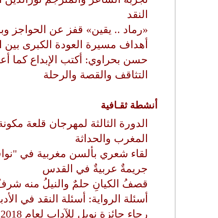
النقد
«رماد .. يقين» قفز عن الحواجز و
أهداف مسيرة العودة الكبرى بين ال
حسن بحراوي: أكتب الإبداع كما أع
التثاقف والقصة والرحلة
أنشطة ثقـافية
الدورة الثالثة لمهرجان قلعة مكون
المغرب والحداثة
لقاء شعري بألسن مغربية في "نوا
جريمةٌ عربيةٌ في القدس
قصفُ الكيانِ حلمٌ والنيلُ منه شرفٌ
أسئلة الرواية: أسئلة النقد في الأ
رجاء جائزة نوبل للآداب لعام 2018 لأول مرة منذ 7 عقود