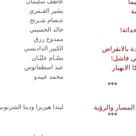
اً
عاطف سليمان
ة
بشير القـمري
عـصام شـرتح
داثة!
خالد الحسيني
ممدوح رزق
ة بالانقراض
الكبير الداديسي
ي فاشل!
بسّـام عليّـان
 الانهيار
عيد اسطفانوس
محمد عبيدو
 المسار والرؤية
ليندا هيريرا ودينا الشرنوب