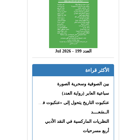
العدد 199 - 2026 Jul
الأكثر قراءة
بين الصوفية وسحرية الصورة
سباعية العابر (رواية العدد)
عنكبوت التاريخ يتحول إلى «عنكبوت فى القلب»
الــسَعــــد
النظريات الماركسية في النقد الأدبي
أربع مسرحيات