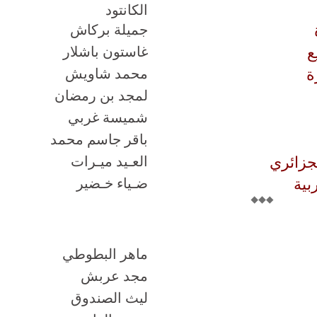
الكانتود
جميلة بركاش
ع
غاستون باشلار
ة
محمد شاويش
لمجد بن رمضان
شميسة غربي
باقر جاسم محمد
جزائري
العـيد ميـرات
بية
ضـياء خـضير
ماهر البطوطي
مجد عربش
ليث الصندوق