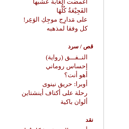
أغمضت الغابة عشبها
الفَجِيْعَةُ كُلُّهَا
على مَدارِج موجِكِ الوَعِر!
كل وفقا لمذهبه
قص / سرد
النــفـــق (رواية)
إحساس روماني
أهو أنت؟
أوبرا: حريق نينوى
رحلة على أكتاف أينشتاين
ألوان باكية
نقد