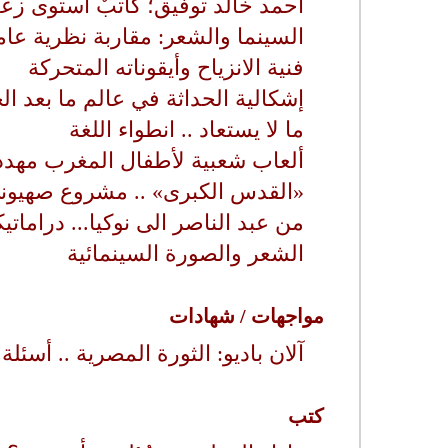
أحمد خالد توفيق؛ كاتبٌ استوى زعيم
السينما والشعر: مقاربة نظرية عام
فنية الانزياح وأيقوناته المتحركة
إشكالية الحداثة في عالم ما بعد الح
ما لا يستعاد .. انطواء اللغة
ألعاب شعبية لأطفال المغرب مهدد
«القدس الكبرى» .. مشروع صهيون
من عبد الناصر الى نوكيا... دراماتيكا
الشعر والصورة السينمائية
مواجهات / شهادات
آلان باديو: الثورة المصرية .. أسئلة
كتب