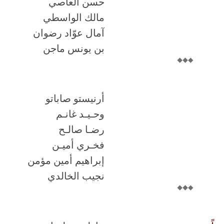
حسن العاصي
مالك الواسطي
آمال عوّاد رضوان
بن يونس ماجن
أرنيستو صاباتو
وحـيـد غانـم
رضـا صالـح
فخـري أميـن
إبراهيم أمين مؤمن
نجيب الخالدي