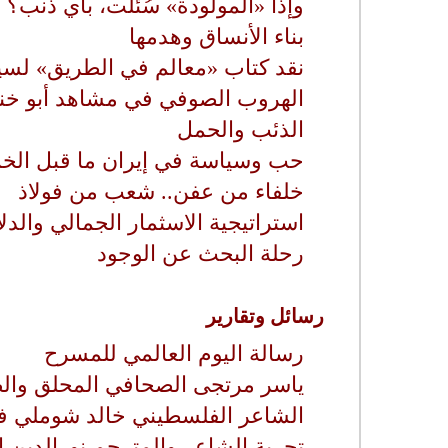
وإذا «المولودة» سُئلت، بأي ذنب؟
بناء الأنساق وهدمها
نقد كتاب «معالم في الطريق» لس
الهروب الصوفي في مشاهد أبو خن
الذئب والحمل
حب وسياسة في إيران ما قبل الخ
خلفاء من عفن.. شعب من فولاذ
استراتيجية الاسثمار الجمالي والدل
رحلة البحث عن الوجود
رسائل وتقارير
رسالة اليوم العالمي للمسرح
ياسر مرتجى الصحافي المحلق والط
الشاعر الفلسطيني خالد شوملي ف
تجربة الشاعر والمترجم نورالدين 