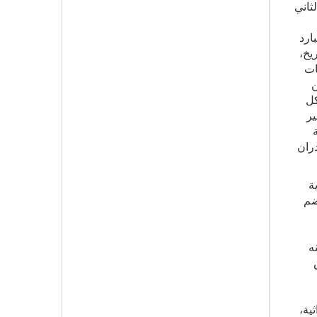
ثاني
ارد
يخ،
ات
ن
كل
ير
ران
ة
ضم
ه
ية،