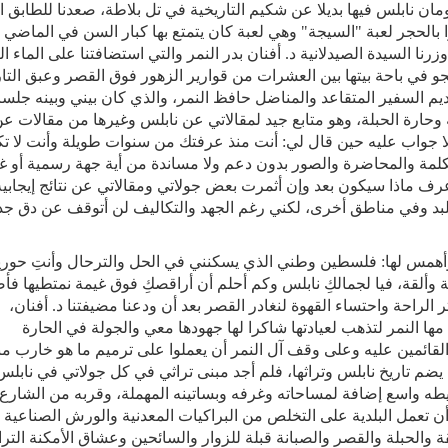
ومان نابلس فيها بديلا عن شكيم التاريخية في تل بلاطة، صعدنا للطابق ال
الحجر لعبة "السيجة" وهي لعبة كان يتمتع بها كبار السن في الماضي
ا السيدة الصيدلانية د. أفنان بدر النمر والتي استضافتنا على الماء الب
جو في باحة بيتها بين العشرات من قوارير الزهور فوق القصر وعبق التار
م السفير المتقاعد والمناضل حافظ النمر، والذي كان بيني وبينه جلس
حارة الحبلة، وهو متابع جيد لمقالاتي عن نابلس وغيرها من مقالات ع
لا جواب عليه حين قال لي: أنت منذ عرفتك من سنوات طويلة وأنت لا ت
لكلمة والمحاضرة والصور بدون دعم ولا مساندة من أية جهة رسمية أو غ
عرف ماذا سيكون بعد وإن أثمرت بعض جولاتي ومقالاتي عن نتائج إيجابية
للبد وفي مناطق أخرى، لكني رغم الجهد والتكاليف لن أتوقف عن دق جد
س لها: فلسطين وطني الذي يسكنني في الحل والترحال وأنتِ حوري
وألقة، فيا لجمالكِ نابلس وكم أحلم أن أراقصكِ فوق غيمة نمتطيها فأ
 الراحة واحتساء القهوة لنغادر القصر بعد أن ودعنا مضيفتنا د. أفنان،
ها النمر لتذهب لعيادتها شاكرا لها جهودها معي والجولة في الحارة
القائمين عليه وعلى وقف آل النمر أن يعملوا على ترميم ما هو خارب من
يضم تاريخ نابلس وتراثها، فلم أجد مبنى تراثي في كل جولاتي في نابلس
طه واسع إضافة لمساحاته وغرفه وبساتينه المهملة، وقربه من الشارع
ن تعمل البلدية على التخلص من البراكيات المعدنية والورش الصناعية
 والحبلة والقصر والصبانة قبلة للزوار والسائحين وعشاق الأمكنة التراث