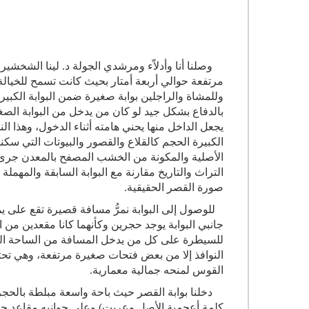
وصلنا أنا وأدلاّء ومرشدي الجولة د. لينا الشخشير،
مرتفعة حوالي أربعة أمتار بحيث كانت تسمح للخيا
وللمشاة والراجلين بوابة صغيرة ضمن البوابة الك
بالدفاع بشكل جيد لو كان من يدخل من البوابة الصغ
يجعل الداخل منها يحني هامته أثناء الدخول، وهذا الن
الكبيرة الحجم كالقلاع والقصور والبيوتات التي سكن
الأصلية والمكونة من الخشب المصفح بالمعدن جرى إزا
التراث والتاريخ مقارنة مع البوابة السابقة والمهملة 
صورة القصر الحقيقية.
للوصول إلى البوابة نمرُّ مسافة قصيرة تقع على يم
جانبي البوابة يوجد حجرين وكأنهما كانا مقعدين م
للسيطرة على كل من يدخل المسافة من الساحة الخارج
النوافذ إلا من بعض فتحات صغيرة مرتفعة، وهي ت
القوس لمنحه جمالية معمارية.
دخلنا بوابة القصر حيث باحة واسعة مبلطة بالحجر ا
كلمة أعجمية الأصل وعربت) وعلى جوانبه مقاعد حجر