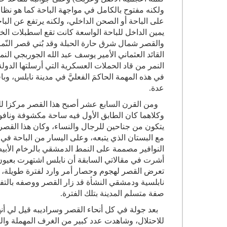
ولكنه مفتوح بالكامل في مواجهة الباحة كما هو نظا
على الباحة أو الصحن الداخلي، ولكنه يرتفع عن الب
يمين الداخل للباحة الواسعة كانت تقع اسطبلات الخي
والقصر شمال شرق حارة الحبلة وقد بُني قصر النّمر 
في هذه المهمة الحاكمَ الفعليَّ في مدينة نابلس، و
عدة.
ومن القرن السابع عشر أصبح هذا القصر مركزا ل
وكلاهما كان الطابق الأول فيه ساحة مكشوفة ونافو
يتكون من جناحين للرجال والنساء، وكان هذا القصر
مع البستان الذي يتبعه، وعلى اليسار من الباحة في 
النوافير مصممة على النمط الدمشقي بالرخام الأبيض
أشرت في مقالاتي السابقة أن نابلس اشتهرت بعيون 
تعرض القصر لهجوم وحصار أمر وارد لفترة طويلة، و
صفة متسلم المدينة بتلك الفترة.
بعد جولة في كل أنحاء القصر وسراديبه قيل لي أنه
للاحتلال، وشاهدت عدد كبير من الغرف المهملة والم