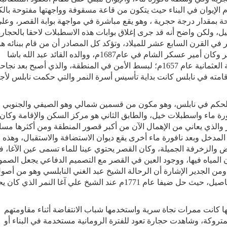
م الإيوان في البناء حيث يتكون من قاعة مسقوفة وواجهتها مفتوحة بال
احة بمقدار درجة حجرية ، وهو يقع مباشرة في مواجهة بوابة القصر، وعل
ل، ولكن واضح أنه قد جرى إغلاق بوابات هذه الاسطبلات لاحقا بالحجارة
في القرن السابع عشر للميلاد، وتؤكد كل المصادر أن من قام ببنائه هو
القائد العثماني الأمير يوسف عبد الله الجوربجي النمر وكان أمير عسكر الشام في عام1687م، ووالده القائد عبد الله باشا
النمر من قاد الحملات العسكرية التي أرسلتها الدولة العثمانية عام 1657م؛ لبسط الأمن في المنطقة، والذي أصبح بعد نجا
باقامته في نابلس كانت بداية تأسيس أسرة النمر والتي حكمت نابلس لأج
لحكم في نابلس، وهو مكون من قسمين شمالي وهو الصيفي والجنوبي
رة ماء واسطبلات خيل، والطابق الثاني هو مركز السكن والإقامة وكان
 والذي يعاني من الإهمال الآن من أكبر قصور المنطقة ومن أكثرها مسا
المدخل وبعد نافورة ماء أخرى يقع ديوان الاستضافة والاستقبال، وهذه
 والزخرفة الجميلة، وكان القصر يحتوي عينا للماء تسمى عين الآغا، ف
المياه فيها، ووجود العين في القصر مع التصميم الدفاعي يجعل الصمود
من الجدير الإشارة أن الرحالة الشيخ عبد الغني النابلسي وهو من أصو
نابلسية ودمشقي النشأة قد زار القصر ووصفه بالتفاصيل، حيث حل ضيفا عام 1771م عند الشيخ علي آغا النمر الذ
ا كانت ممرات نجاة سرية واستخدمها شباب الانتفاضة أثناء مقاومتهم
تروكة، وشاهدت حجارة تعود للفترة الرومانية مستخدمة في البناء أو