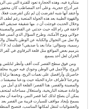
متناثرة فيه، وهذه الحجارة تعود للفترة التي بنى الر
عبر أدراج حجرية، وعلى أحد المصاطب كان محفورا ب
وأعتقد أنها شبه انقرضت إن لم تكن انقرضت فعلا، وزرن
والقهوة الطيبة بعد هذه الجولة المتعبة رغم لطف ال
وخلال الحديث فوجئت أن د. مها شقيقة صديقي القدي
لاحقة في رام الله حيث حدثني عن القصر والمصبنة و
جولاتي وبوح الأمكنة، وطرح السؤال الذي أتمنى فع
ولا تمل من التجوال والكتابة عن الوطن بالمقال وا
رسمية، وسؤالي: ماذا بعد يا صديقي؟ فقلت له: لا أ
بترميم بعض المواقع مثل قلعة البرقاوي في كَفر ا
الخزان لعل أحد يسمع.
ومن فوق سطح القصر كنت أقف وأنظر لنابلس وأهم
الروح، والأجمل في الوطن وجودكِ فيه حورية محلقة 
خاصرتكِ وأراقصكِ على نغمات الريح، وبعدها نزلنا إثر
وخرجنا لأطراف حارة الحبلة حيث ودعنا مضيفتنا د. م
والمصبنة والقصر، هذا القصر/ القلعة الذي آمل من 
وإعادة صبغته التاريخية، واستغلال مساحاته لمتحف 
يمكن أن يصلح لذلك كما قصر النمر، وخاصة أن محي
يسمح بإيجاد مواقف للسيارت قريبة من القصر بعد أ
والعشوائيات لتنقل لمكانها المناسب، فتصبح المنطقة