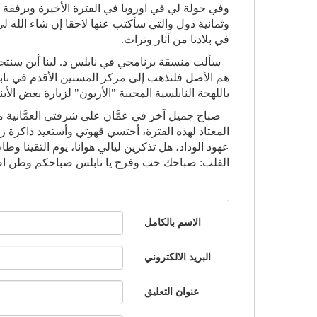
وثمانية دول والتي سأكتب عنها لاحقا إن شاء الله لي، 
في بلادنا من آثار وتراث.
سألت منسقة برنامجي في نابلس د. لينا أين سنتجه ا
باللهجة النابلسية المحببة "الأريون" لزيارة بعض الأبني
صباح جميل آخر في عمَّان على شرفتي العمَّانية مع
المعتاد لهذه الفترة، أحتسي قهوتي وأستعيد ذاكرة ز
عهود الوداد، هل تذكرين ليالي هوانا، يوم التقينا و
القلب: صباحك حب وفرح يا نابلس صباحكم وطن اصد
الاسم بالكامل
البريد الالكتروني
عنوان التعليق