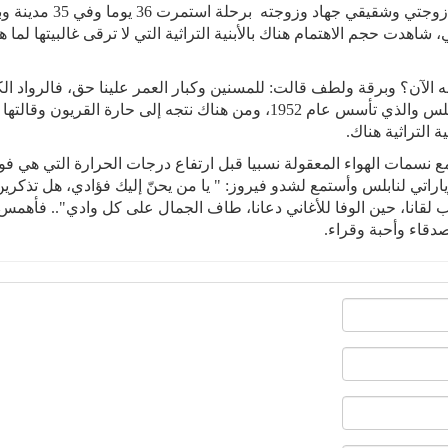
وفي جولة لي في اوروبا في الفترة الأخيرة وبرفقة زوجتي وشقيقي جهاد وزوجته برحلة 
شاهدت حجم الاهتمام هناك بالأبنية التراثية التي لا ترقى غالبيتها لما ه
لآن؟ وبرقة ولطف قالت: للمسنين وكبار العمر علينا حق، فالرواد الك
هم الأصل فلنذهب إلى مركز المسنين الأقدم في نابلس والذي تأسس عام 1952، ومن هناك نتجه إلى حارة القريون وقالتها
ة التراثية هناك.
 نسمات الهواء المعقولة نسبيا قبل ارتفاع درجات الحرارة التي هي فو
ياراتي لنابلس وأستمع لشدو فيروز: " يا من يحنّ إليك فؤادي، هل تذكري
طاب لقانا، حين الوفا للأغاني دعانا، طاف الجمال على كل وادي".. فأهم
قاء وأحبة وقراء.