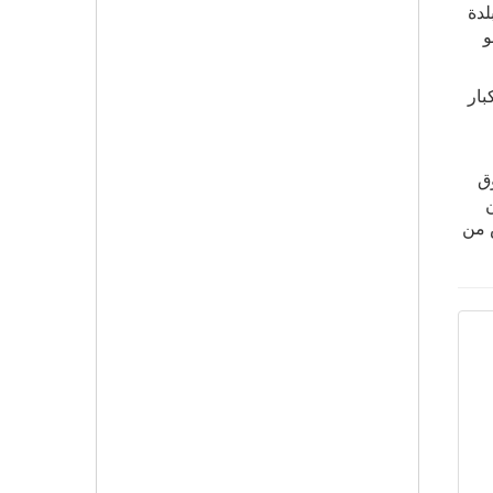
استمرت 36 يوما وفي 35 مدينة وبلدة
و
بار
ق
ن
س من