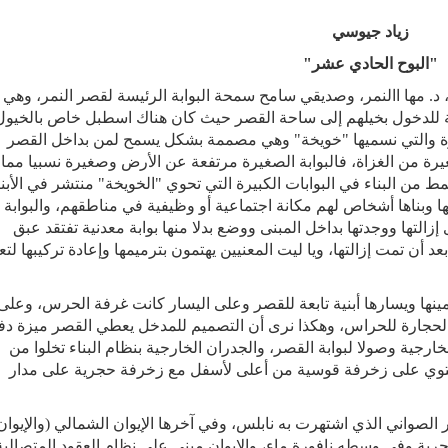
زياد جيوسي
"البوح الحادي عشر"
 د. مها االنمر، وصديقي سامح سمحة البوابة الرئيسة لقصر النمر، وهي ب
لة للدخول بخيلهم إلى ساحة القصر حيث كان هناك اسطبل خاص بالخيول
بيرة والتي نسميها "خويخة" وهي مصممة بشكل يسمح لمن بداخل القصر
يرة من الغزاة، فالبوابة الصغيرة مرتفعة عن الأرض وصغيرة نسبيا مما
مط من البناء في البوابات الكبيرة التي تحوي "الخويخة" منتشر في الأبني
ها وبناها أشخاص لهم مكانة اجتماعية أو وظيفية في مناطقهم، والبوابة
لتها ووجدتها بداخل المبنى ووضع بدلا منها بوابة معدنية تفتقد عبق
بعد أن تمت إزالتها، ويا ليت المعنيين يهتمون بترميمها وإعادة تركيبها ل
ينها ويسارها أبنية تابعة للقصر وعلى اليسار كانت غرفة الحرس، وعلى
ن الحجارة للحراس، وهكذا نرى أن التصميم للمدخل يعطي القصر ميزة دف
ية وصولا لبوابة القصر، والجدران الخارجية بنظام البناء تخلوا من
حتوي على زخرفة قوسية من أعلى لأسفل مع زخرفة حجرية على مدار
لصواني الذي اشتهرت به نابلس، وفي آخرها الإيوان الشمالي (والإيوان
ية وفي وسطه نافورة ماء، والإيوان مبني على نظام العقود المتصالبة