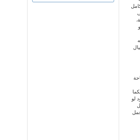
كامل
ى
،
حه
يال
حة
كما
 لو
ل
ي كان يحمل