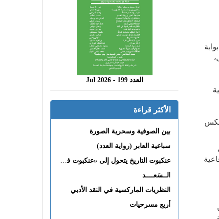
وابة
،
العدد 199 - 2026 Jul
ة
الأكثر قراءة
تعكس
بين الصوفية وسحرية الصورة
سباعية العابر (رواية العدد)
اعية
عنكبوت التاريخ يتحول إلى «عنكبوت فى القلب»
الــسَعــــد
النظريات الماركسية في النقد الأدبي
أربع مسرحيات