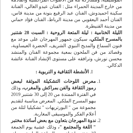
من خارج المدينة الحمراء مثل : الفنان عبدو الغالي، الفنانة
سكينة احميدوش، الفنان عبد الرفيع بنونة من مدينة فاس،
الفنان أحمد اليعقوبي من مدينة الرباط، الفنان فؤاد حماني
من مدينة القنيطرة.
الليلة الختامية : ليلة المتعة الروحية : السبت 28 شتنبر
بالمسرح الملكي،
سيكون جمهور المهرجان على موعد مع
فنون السماع والمديح النبوي الشريف، الحضرة العيساوية،
وقصائد من فن الملحون بمعية مجموعة الفنان والمنشد
محسن نورش، وترافقه على مستوى الإنشاد الفنانة عائشة
الدكالي.
الأنشطة الثقافية و التربوية :
معرض اللوحات التشكيلة الموثقة لبعض
رموز الثقافة والفن بمراكش والمغرب،
وذلك
في الفترة الممتدة من 20 إلى 30 شتنبر 2019
ببهو المسرح الملكي. المعرض مناسبة لتقديم
مجموعة من " البورتريهات " تشكيليا لثلة من
أعلام الفكر والموسيقى المغاربة.
ندوة المهرجان بتعاون مع بعض أساتذة مختبر
" اللغة والمجتمع "،
وذلك عشية يوم الجمعة