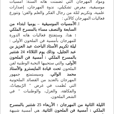
ومواد المهرجان التي تضمنت هاته السنة: أمسيات
موسيقية، معرض تشكيلي، ندوة المهرجان، إصدارات
علمية، وتكريم لثلة من رجال الفكر والعلم والفن؛ وتتوزع
فعاليات المهرجان كالآتي :
الأمسيات الموسيقية – يوميا ابتداء من
السابعة والنصف مساء بالمسرح الملكي
:
هذا، وستفتتح فعاليات هاته الدورة
للمهرجان بأمسية فن الملحون الأولى :
ليلة تكريم الأستاذ الباحث عبد العزيز بن
عبد الجليل، وذلك يوم الثلاثاء 24 شتنبر
بالمسرح الملكي : أمسية فن الملحون
الأولى
، والتي ستحييها النخبة الوطنية لفن
الملحون
تحت قيادة المايسترو والأستاذ
محمد الوالي
، وسيستمتع جمهور
المهرجان بالعديد من القصائد الملحونية
التي نُظمت في غرض " الرْبيعِياتْ،
والفكاهة، والغزل، والوطنيات " في
الشعر الملحون.
الليلة الثانية من المهرجان : الأربعاء 25 شتنبر بالمسرح
الملكي : أمسية فن الملحون الثانية
، هي أمسية شبيهة