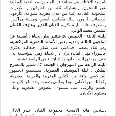
بأمسية الافتتاح، في ضيافة فن الملحون مع النخبة الوطنية
لفن الملحون، ومشاركة ثلة من العازفين و الأصوات
الملحونية القادمة إلينا من مدن مغربية متنوعة، كأرفود،
الريصاني، آزمور، سلا، مكناس، آسفي ومدينة مراكش.
وستعرف هاته الليلة تكريم
الفنان القدير وعازف الكمان
المتميز: محمد الوالي
.
الليلة الثالثة : الخميس 26 شتنبر بدار الحياة : أمسية فن
الملحون الثالثة وتقديم بعض الأنماط الشعبية المراكشية،
وهو
لقاء بطعم اجتماعي على شكل احتفالية بذكرى
عاشوراء مهدى لفائدة نزلاء دار الحياة، وهي المؤسسة التي
تعنى بمرضى السرطان، وذلك ابتداء من الرابعة عشية.
الليلة الرابعة من المهرجان
:
الجمعة 27 شتنبر بالمسرح
الملكي : ليلة الموسيقى العصرية
، سيستمتع الجمهور
المراكشي بباقة من الأغاني المغربية والعربية العصرية،
وكذا ثلة من الأغاني الوطنية التي بصمت وجداننا بالكثير من
السمو والرقي على مستوى النصوص الشعرية وعلى
مستوى الألحان.
دستحيي هاته الأمسية مجموعة الفنان عبدو الغالي
الموسيقية، ومشاركة ثلة من الأصوات المراكشية والقادمة