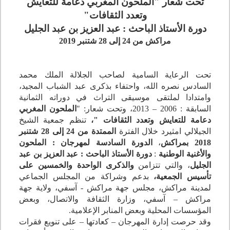
تحت شعار "الملحون المغربي دعامة للتعايش
وتعدد الثقافات"
دورة الأستاذ الباحث : عبد العزيز بن عبد الجليل
مراكش من 24 إلى 28 شتنبر 2019
تحت الرعاية السامية لصاحب الجلالة الملك محمد
السادس نصره الله، واحتفاء بذكرى عبد الشباب المجيد،
وامتدادا لملتقى موسيقى التراث في دوراته الثمانية
السابقة : 2006 – 2013،
وتحت شعار: "
الملحون المغربي
دعامة للتعايش وتعدد الثقافات "،
تنظم جمعية الشيخ
الجيلالي امثيرد خلال الفترة
الممتدة من 24 إلى 28 شتنبر
2018 بمراكش
،
الدورة السادسة لمهرجان : الملحون
والأغنية الوطنية
:
دورة الأستاذ الباحث : عبد العزيز بن عبد
الجليل
، والتي تتزامن
والذكرى الواحدة والخمسين على
تأسيس الجمعية،
بدعم وشراكة من المجلس الجماعي
لمدينة مراكش، مجلس جهة مراكش - آسفي، ولاية جهة
مراكش – آسفي، وزارة الثقافة والاتصال، وبعض
المؤسسات المحلية وبعض المنابر الإعلامية.
وقد حرصت إدارة المهرجان – كعادتها – على تنويع فقرات