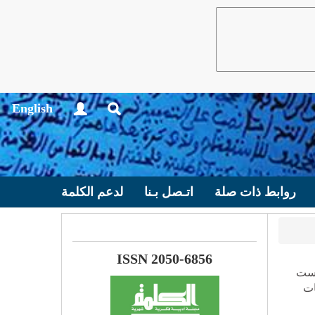
English
روابط ذات صلة
اتـصل بـنا
لدعم الكلمة
ISSN 2050-6856
يست
ات