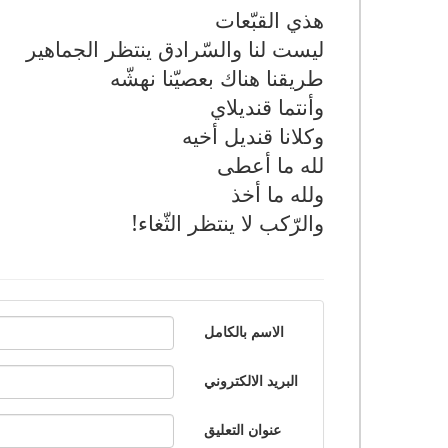
هذي القبّعات
ليست لنا والسّرادق ينتظر الجماهير
طريقنا هناك بعصيّنا نهشّه
وأنتما قنديلاي
وكلانا قنديل أخيه
لله ما أعطى
ولله ما أخذ
والرّكب لا ينتظر الثّغاء!
الاسم بالكامل
البريد الالكتروني
عنوان التعليق