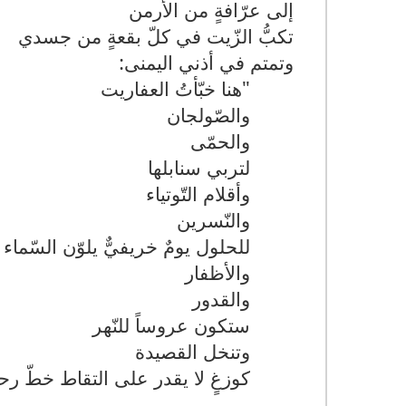
إلى عرّافةٍ من الأرمن
تكبُّ الزّيت في كلّ بقعةٍ من جسدي
وتمتم في أذني اليمنى
:
"
هنا خبّأتُ العفاريت
والصّولجان
والحمّى
لتربي سنابلها
وأقلام التّوتياء
والنّسرين
للحلول يومٌ خريفيٌّ يلوّن السّماء
والأظفار
والقدور
ستكون عروساً للنّهر
وتنخل القصيدة
كوزغٍ لا يقدر على التقاط خطّ رحل