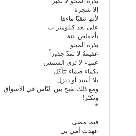
بذرة المحو لا تكبر
إلا شجرة
لأنها تتقيّأ ماءها
على بعد كيلومترات
بأحماض نتنة
بذرة المحو
عقيمةٌ لا تمدّ جذوراً
عمياء لا ترى الشمس
بكماء صماء تتآكل
بلا أسيد أو ديزل
ومع ذلك تغنج بين النّاس في الأسواق
وتكبّر
!
*
فيما مضى
عهدت أمي بي