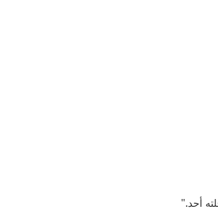
ته أحد
".