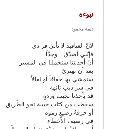
نبوءة
ديمة محمود
لأنّ العناقيد لا تأتي فرادى
فإنّني أصدّق _ وجدّاً
_
أنّ أحذيتنا ستحملنا في المسير
بعد أن تهترئ
سنمشي بها خفافاً أو ثقالاً
في سراديب تائهة
قد يأخذنا نحيب وردةٍ
سقطت من كتاب حبيبة نحو الطّريق
أو خرقةُ رضيعٍ رموه
في رصيف الأخطاء
أو مجدافٌ في ضفّة ينتظر اليوم الّذي