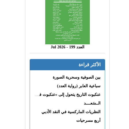
العدد 199 - 2026 Jul
الأكثر قراءة
بين الصوفية وسحرية الصورة
سباعية العابر (رواية العدد)
عنكبوت التاريخ يتحول إلى «عنكبوت فى القلب»
الــسَعــــد
النظريات الماركسية في النقد الأدبي
أربع مسرحيات