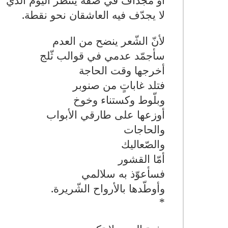
لا يجدّف فيه العاشقان نحو نقطة
.
لأنّ الشّعر ينضح من العدم
سأجمّد عدمي في قوالب ثّلج
أخرجها وقت الحاجة
فتلد غاباتٍ من صنوبر
وبلّوط وكستناء وخوخ
أوزعها على طارقي الأبواب
والحاجات
والصّعاليك
أمّا القشور
فسأعوّذ به سلالمي
وأوطّدها بالأرواح الشّريرة
.
*