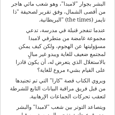
البشر بجوار "لامبدا
"
، وهو شعب مائي هاجر
من أقصى الشمال، وفق تقرير لصحيفة "ذا
تايمز
" (the times)
البريطانية
.
عندما تنفجر قنبلة في مدرسة، تدعي
مجموعة غامضة من متطرفي لامبدا
مسؤوليتها عن الهجوم، ولكن كيف يمكن
لمجتمع ضعيف للغاية ويبدو غير مبالٍ
بالاستغلال الذي يتعرض له، أن يكون قادرا
على القيام بشيء مروع للغاية؟
ويروي الكتاب قصة "كارا" التي تم تجنيدها
من قبل فريق مراقبة البيانات التابع للشرطة
لتعقب تحركات الجماعات الإرهابية
.
ويتصاعد التوتر بين شعب "لامبدا" والبشر
بعد وقوع حادث تفجير المدرسة من قبل