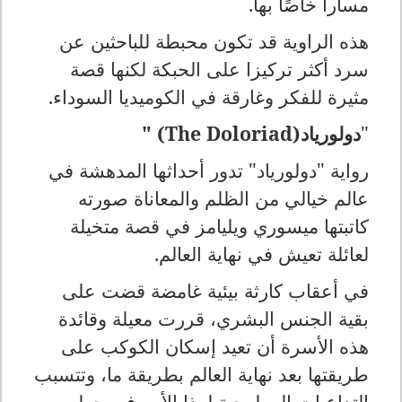
مسارا خاصًا بها
.
هذه الراوية قد تكون محبطة للباحثين عن
سرد أكثر تركيزا على الحبكة لكنها قصة
مثيرة للفكر وغارقة في الكوميديا السوداء
.
"
دولورياد
" (The Doloriad)
رواية "دولورياد" تدور أحداثها المدهشة في
عالم خيالي من الظلم والمعاناة صورته
كاتبتها ميسوري ويليامز في قصة متخيلة
لعائلة تعيش في نهاية العالم
.
في أعقاب كارثة بيئية غامضة قضت على
بقية الجنس البشري، قررت معيلة وقائدة
هذه الأسرة أن تعيد إسكان الكوكب على
طريقتها بعد نهاية العالم بطريقة ما، وتتسبب
التداعيات البيولوجية لهذا الأمر في جعل