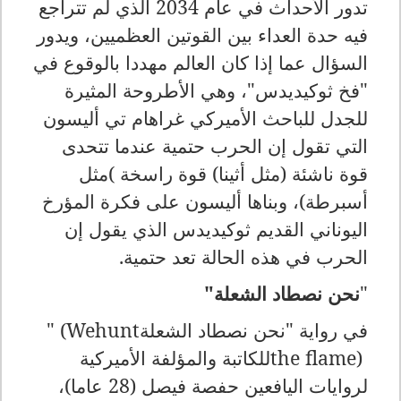
تدور الأحداث في عام 2034 الذي لم تتراجع
فيه حدة العداء بين القوتين العظميين، ويدور
السؤال عما إذا كان العالم مهددا بالوقوع في
"فخ ثوكيديدس"، وهي الأطروحة المثيرة
للجدل للباحث الأميركي غراهام تي أليسون
التي تقول إن الحرب حتمية عندما تتحدى
قوة ناشئة (مثل أثينا) قوة راسخة
(
مثل
أسبرطة)، وبناها أليسون على فكرة المؤرخ
اليوناني القديم ثوكيديدس الذي يقول إن
الحرب في هذه الحالة تعد حتمية
.
"
نحن نصطاد الشعلة
"
في رواية "نحن نصطاد الشعلة
" (Wehunt
the flame)
للكاتبة والمؤلفة الأميركية
لروايات اليافعين حفصة فيصل (28 عاما)،