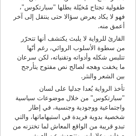
طفولية تجتاح مُخيّلة بطلها "سبارتكوس"،
فهو لا يكاد يعرض سؤالا حتى ينتقل إلى آخر
أعمق منه
.
القارئ للرواية لا يلبث يكتشف أنها تتحرّر
من سطوة الأسلوب الروائي، رغم أنّها
تتلبس شكله وأدواته وتقنياته، لكن سرعان
ما يخفت وهجه لصالح نص مفتوح يتأرجح
بين الشعر والنثر
.
تأخذ الرواية بُعدا جدليا على لسان
"سبارتكوس" من خلال موضوعات سياسية
واجتماعية ووجودية وجنسية، في إطار
شخصية بدوية فريدة في استيهاماتها، والتي
تبدو قريبة من الواقع المعاش لما تختزنه من
صفات وعلامات، وتتحدث عن العبث