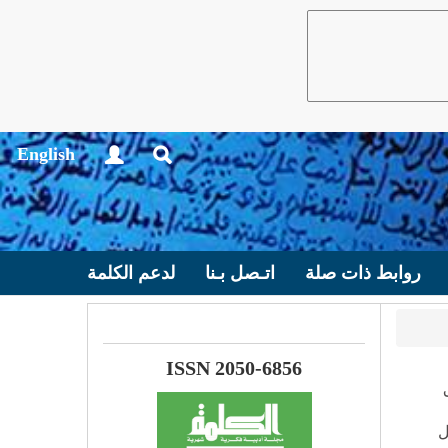
English
روابط ذات صلة
اتـصل بـنا
لدعم الكلمة
ISSN 2050-6856
ل