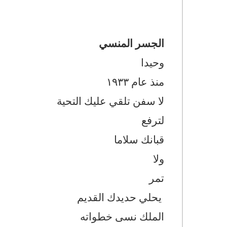
الجسر المنسي
وحيدا
منذ عام ١٩٣٣
لا سفن تلقي عليك التحية
لترفع
قبانك سلاما
ولا
تمر
يحلي حديدك القديم
الملك نسى خطواته