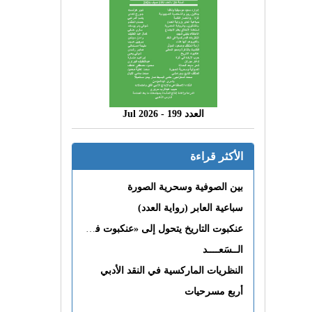
العدد 199 - 2026 Jul
الأكثر قراءة
بين الصوفية وسحرية الصورة
سباعية العابر (رواية العدد)
عنكبوت التاريخ يتحول إلى «عنكبوت فى القلب»
الــسَعــــد
النظريات الماركسية في النقد الأدبي
أربع مسرحيات