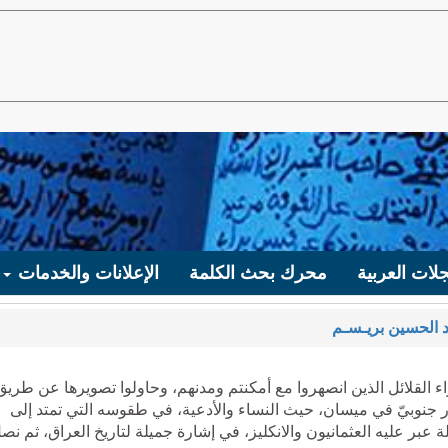
لات العربية
محرك بحث الكلمة
الإعلانات والخدمات
 الحسين بريـسـم
 القلائل الذين انصهروا مع أمكنتم ومدنهم، وحاولوا تصويرها عن طريق
زار جنوبيّ في ميسان، حيث النساء والأدعية، في طقوسه التي تمتد إلى
عبر عليه العثمانيون والانكليز، في إشارة جميلة لتاريخ العراق، ثم نص