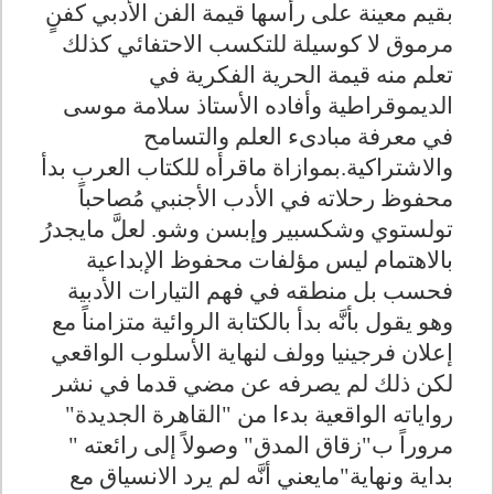
بقيم معينة على رأسها قيمة الفن الأدبي كفنٍ
مرموق لا كوسيلة للتكسب الاحتفائي كذلك
تعلم منه قيمة الحرية الفكرية في
الديموقراطية وأفاده الأستاذ سلامة موسى
في معرفة مبادىء العلم والتسامح
والاشتراكية.بموازاة ماقرأه للكتاب العرب بدأ
محفوظ رحلاته في الأدب الأجنبي مُصاحباً
تولستوي وشكسبير وإبسن وشو. لعلَّ مايجدرُ
بالاهتمام ليس مؤلفات محفوظ الإبداعية
فحسب بل منطقه في فهم التيارات الأدبية
وهو يقول بأنَّه بدأ بالكتابة الروائية متزامناً مع
إعلان فرجينيا وولف لنهاية الأسلوب الواقعي
لكن ذلك لم يصرفه عن مضي قدما في نشر
رواياته الواقعية بدءا من "القاهرة الجديدة"
مروراً ب"زقاق المدق" وصولاً إلى رائعته "
بداية ونهاية"مايعني أنَّه لم يرد الانسياق مع