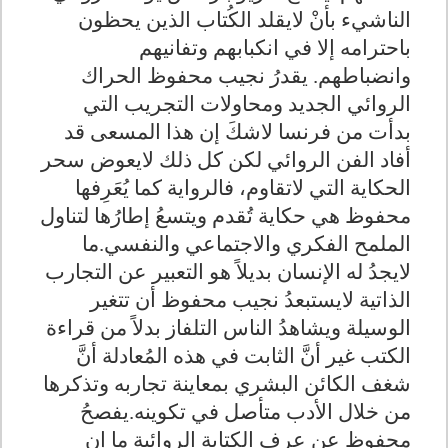
الناشيء بأنْ لايقلد الكُتاب الذين يحظون
باحترامه إلا في انكبابهم وتفانيهم
وانضباطهم. يقدرُ نجيب محفوظ الحراك
الروائي الجديد ومحاولات التجريب التي
بدأت من فرنسا لاشكَ إن هذا المسعى قد
أفاد الفن الروائي لكن كل ذلك لايعوض سحر
الحكاية التي لاتقاوم، فالرواية كما يُعَرِفها
محفوظ هي حكاية تُقدم ويتسعُ إطارُها لتناول
الملمح الفكري والاجتماعي والنفسي.ما
لايجدُ له الإنسان بديلاً هو التعبير عن التجارب
الذاتية لايستبعدُ نجيب محفوظ أن تتغير
الوسيلة ويشاهدُ الناس التلفاز بدلاً من قراءة
الكتب غير أنَّ الثابت في هذه المُعادلة أنَّ
شغف الكائن البشري بمعاينة تجاربه وتذكرها
من خلال الأدب متأصل في تكوينه.يفصحُ
محفوظ عن عرف الكتابة الروائية ما إن