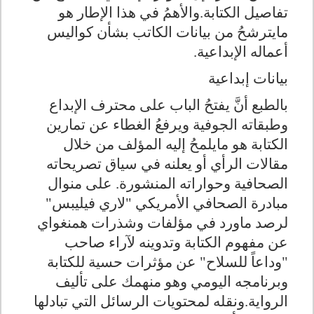
تفاصيل الكتابة.والأهمُ في هذا الإطار هو
مايترشحُ من بيانات الكاتب بشأن كواليس
أعماله الإبداعية
.
بيانات إبداعية
بالطبع أنَّ يفتحُ الباب على محترف الإبداع
وطبقاته الجوفية ويرفعُ الغطاء عن تمارين
الكتابة هو مايلمحُ إليه المؤلف من خلال
مقالات الرأي أو يعلنه في سياق تصريحاته
الصحافية وحواراته المنشورة. على منوال
مبادرة الصحافي الأمريكي "لاري فيليبس"
لرصد ماورد في مؤلفات وشذرات همنغواي
عن مفهوم الكتابة وتدوينه لآراء صاحب
"وداعاً للسلاح" عن مؤثرات حسية للكتابة
وبرنامجه اليومي وهو منهمك على تأليف
الرواية.ونقله لمحتويات الرسائل التي تبادلها