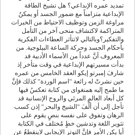
تمديد عمره الإبداعي؟ هل تشيخ الطاقة
الإبداعية متزامناً مع ضمور الجسد أو يمكنُ
مراوغة الزمن وتوظيف الاحتياط من الخبرات
المتراكمة لاكتشاف منحى آخر من التأمل
والتفكير؟وبالتالي لاتتأثر العطاءات الفكرية
بأحكام الجسد وحركة الساعة البيلوجية. من
المعروف أنَّ عدداً من الأسماء الأدبية قد
بدأت مسيرتهم الإبداعية في وقت متأخر إذ
شارفَ إمبرتو إيكو العقد الخامس من عمره
حين نشرتْ له رائعة "اسم الوردة" كذلك فإنَّ
ما طمح إليه همنغواى من كتابة تعكسُ فيها
كل أبعاد العالم المرئي والروح الإنسانية قد
تأجل إلى أن ألَّفَ "الشيخ والبحر" إذن كسب
الرهان وتفوق على نفسه بنصٍ يقوم على
تثوير اللغة وتدشين خطٍ مُختلف في الكتابة
أيا يكن الأمر فإنَّ التوتر الإيجابي لاينقطعُ عن