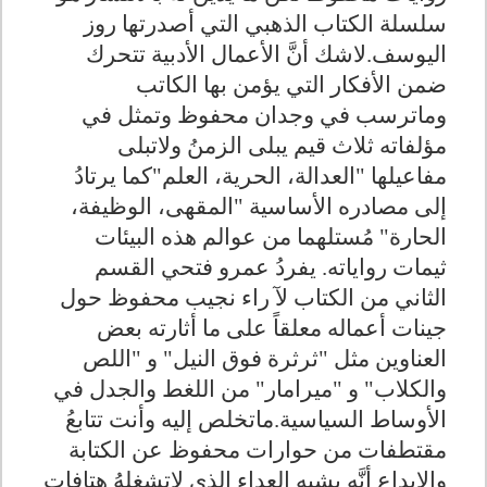
سلسلة الكتاب الذهبي التي أصدرتها روز
اليوسف.لاشك أنَّ الأعمال الأدبية تتحرك
ضمن الأفكار التي يؤمن بها الكاتب
وماترسب في وجدان محفوظ وتمثل في
مؤلفاته ثلاث قيم يبلى الزمنُ ولاتبلى
مفاعيلها "العدالة، الحرية، العلم"كما يرتادُ
إلى مصادره الأساسية "المقهى، الوظيفة،
الحارة" مُستلهما من عوالم هذه البيئات
ثيمات رواياته. يفردُ عمرو فتحي القسم
الثاني من الكتاب لآ راء نجيب محفوظ حول
جينات أعماله معلقاً على ما أثارته بعض
العناوين مثل "ثرثرة فوق النيل" و "اللص
والكلاب" و "ميرامار" من اللغط والجدل في
الأوساط السياسية.ماتخلص إليه وأنت تتابعُ
مقتطفات من حوارات محفوظ عن الكتابة
والإبداع أنَّه يشبه العداء الذي لاتشغلهُ هتافات