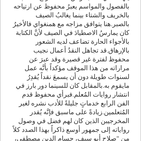
بالفصول والمواسم يعبرُ محفوظ عن ارتياحه
بالخريف والشتاء بينما يغالبُ الصيف
بالصبر.هنا يتوافق مزاجه مع همنغواي فالأخيرُ
كان يمارسُ الاصطيادَ في الصيف لأنَّ الكتابة
بالأجواء الحارة تضاعف لديه الشعور
بالإرهاق.قد تجاهل النقدُ أعمال نجيب
محفوظ لفترة غير قصيرة وقد عبرَ عن
مراراته من هذا الموقف مؤكداً بأنَّه عمل
لسنوات طويلة دون أن يسمعَ نقداً يُقدِرُ
مايقوم به.بالمقابل كان للسينما دور بارز في
انتشار روايات المُعلم.فبرأي محفوظ قدم
الفن الرابع خدماتٍ جليلةً للأدب نشره لغير
المُتعلمين.زيادةً على ماسبق فإنَّه يُقدر
المخرجيبن الذين كان لهم فضل في وصول
رواياته إلى جمهور أوسع ذاكراً بهذا الصدد كلاً
من "صلاح أبو سيف، حسام الدين مصطفى،