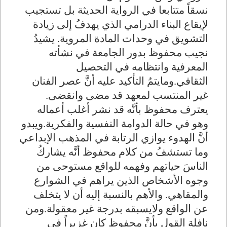
نسقاً متتابعا في الرواية الحديثة بل تستجيب
لإيقاع البناء الدرامي الذي يهدفُ إلى زيادة
التشويق في وحدات المادة المروية. يشيدُ
نجيب محفوظ بدور الجامعة في نشأته
المعرفية وانتظامه في التحصيل
الثقافي.ومايتمُ التأكيد عليه أنَّ عصر الفنان
غير المنتسب لمعهد قد مضى وانقضى.
يعترف محفوظ بأنَّه قد نشر أغلب أعماله
وهو في حالة الدوامة النفسية والفكرية.ويبدو
أنَّ الهدوء يوازي الرتابة في المذهب الإبداعي
وما تستشفُ من كلام محفوظ أنَّه يشاركُ
الناسَ حياتهم وفهمه للواقع مستوحى من
وجوه الأشخاص الذين يراهم في الشوارع
والمقاهي. والأهم بالنسبة إليه أن لا يتخلف
عن الواقع ولايسبقه بدرجة غير معقولة.ومن
نافلة القول بأنَّ محفوظ كان غزيراً في