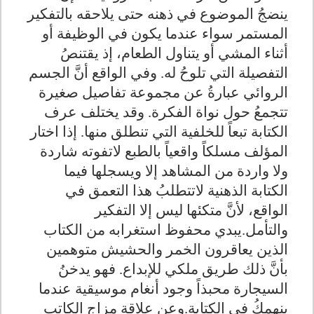
ينضجُ الموضوع في ذهنه حتى يلاحقه بالتفكير
المستمر سواء عندما يكون في الوظيفة أو
أثناء المشي أو يتناول الطعام، إذ يقتنصُ
التفصيلة التي تلوحُ له. وفي الواقع أنَّ الجسم
الروائي عبارةُ عن مجموعة تفاصيل صغيرة
تتجمعُ حول نواة الفكرة. وقد يختلف عرف
الكتابة تبعاً للخلفية التي تنطلق منها. إذا اختار
المؤلف مسلكاً واقعياً بالطبع لاتفوته شاردة
ولا واردة من المشاهد إلا ويسجلها فيما
الكتابة الذهنية لاتتطلبُ هذا التعمق في
الواقع، لأنَّ متكئها ليس إلا التفكير
والتأمل.يبدي محفوظ استغرابه من الكتاب
الذين يعاقرون الخمر والحشيش متوهمين
بأنَّ ذلك طريق ملكي للإبداع. فهو يدخنُ
السيجارة محبذاً وجود أنغام موسيقية عندما
ينهمكُ في الكتابة.وعن علاقة مزاج الكاتب