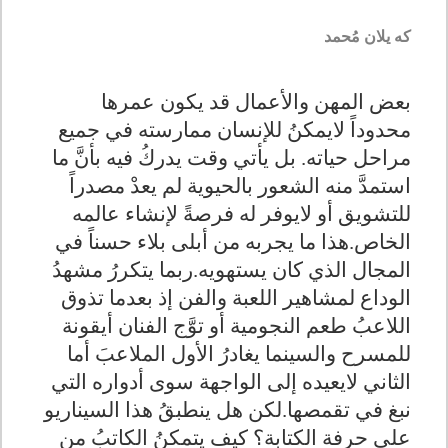
كه يلان مُحمد
بعض المهن والأعمال قد يكون عمرها
محدوداً لايمكنُ للإنسان ممارسته في جميع
مراحل حياته. بل يأتي وقت يدركُ فيه بأنَّ ما
استمدَّ منه الشعور بالحيوية لم يعدْ مصدراً
للتشويق أو لايوفر له فرصةً لإنشاء عالمه
الخاص.هذا ما يجربه من أبلى بلاء حسناً في
المجال الذي كان يستهويه.ربما يتكررُ مشهدُ
الوداع لمشاهير اللعبة والفن إذ بعدما تذوق
اللاعبُ طعم النجومية أو توَّج الفنان أيقونة
للمسرح والسينما يغادرُ الأول الملاعبَ أما
الثاني لايعيده إلى الواجهة سوى أدواره التي
نبغ في تقمصها.لكن هل ينطبقُ هذا السيناريو
على حرفة الكتابة؟ كيف يتمكنُ الكاتبُ من