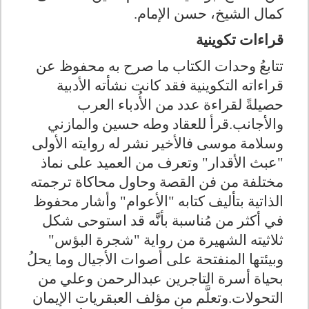
كمال الشيخ، حسن الإمام
.
قراءات تكوينية
تتابعُ وحدات الكتاب ما صرح به محفوظ عن
قراءاته التكوينية فقد كانت نشأته الأدبية
حصيلةً لقراءة عدد من الأُدباء العرب
والأجانب.قرأ للعقاد وطه حسين والمازني
وسلامة موسى فالأخير نشر له روايته الأولى
"عبث الأقدار" وتعرف من العميد على نماذ
مختلفة من فن القصة وحاول محاكاة ترجمته
الذاتية بتأليف كتابه "الأعوام" وأشار محفوظ
في أكثر من مُناسبة بأنَّه قد استوحى شكل
ثلاثيته الشهيرة من رواية "شجرة البؤس"
وبيئتها المنفتحة على أصوات الأجيال وما يحلُ
بحياة أسرة التاجرين عبدالرحمن وعلي من
التحولات.وتعلَّم من مؤلف العبقريات الإيمان