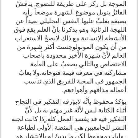
الموجة بل ركز على طريقة للنضوج. يناقشُ
الفائزُ بنوبل موضوع الشهرة موضحاً رأيه
بصيغةٍ يغلبُ عليها النفس التحليلي بعيداً عن
اللهجة الرثائية وهو يذكرنا بأنَّ العلم يقع فوق
الأنشطة الإنسانية مع ذلك لايصحُ الاستغراب
من أن يكون المونولوجست أكثر شهرة من
العالم لأنَّ شهرة الأخير محدودة بأصحاب
الاختصاص وبالتالي يصعبُ على العامة
مشاركته في معرفة قيمة فتوحاته.ولا يعابُ
الجمهور في المحبة للفريق الذي تناسب
أعماله مذاقهم وأهواءهم
.
يؤكدُ محفوظ بأنَّه لايؤرقه التفكير في النجاح
أثناء الكتابة ليس لأنَّه غير مهتم به بل لأنَّ
التفكير فيه قد يفسد العمل كله.إذا كانت لجنة
النشر للجامعيين هي المنصة الأولى لطباعة
روايات محفوظ لكن ما يدينُ له بالانتشار هو