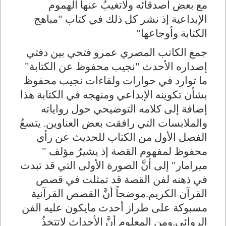
مع بعض أصدقائه ولاتغيبُ عنها الهموم
الإبداعية إذ نشر كل ذلك في كتاب "مباهج
الكتابة وأوجاعها"
جمع الكاتب المصري عمرو فتحي بين دفتي
إصداره الأحدث "نجيب محفوظ عن الكتابة"
ما توارد في حوارات ولقاءات نجيب محفوظ
بشأن تكوينه الإبداعي ومنهجه في الكتابة هذا
إضافة إلى كلامه التوضيحي حول رواياته
والملابسات التي رافقت بعض العناوين. يتسعُ
الفصل الأول من الكتاب للحديث عن رأي
محفوظ لمفهوم القصة إذ يشيرُ مؤلف "
ميرامار" إلى أنَّ الصورة الأولى التي قد تبدت
في ذهنه لفن القصة قد تمثلت في قصص
القرآن الكريم.موضحاً أنَّ القصص القرآنية
مسبوكة على طراز أحدث مايكون عليه الفن
الروائي.ومن المعلوم أنَّ الأحداث لاتتخذُ