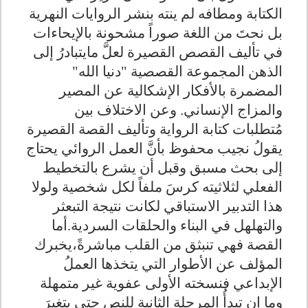
الكتابة ومطافه لم ينته بنشر الروايات النهرية
بل نحتَ من اللغة صوراً مشحونة بالإيحاءات
في تأليف القصص القصيرة لعلَّ مايتبادرُ إلى
الذهن المجموعة القصصية "دنيا الله"
المضمرة بالأفكار الإشكالية عن المصير
والمزاج الإنساني. وعن الاختلاف بين
مُتطلبات كتابة الرواية وتأليف القصة القصيرة
يقولُ نجيب محفوظ بأنَّ العمل الروائي يحتاج
إلى بحث مسبق وقبل أن يشرع بالتخطيط
الفعلي لثلاثيته كرسَ ملفاً لكل شخصية ولولا
هذا التدبير الاستباقي لكانت نتيجة التبعثر
والتهلهل في البناء والحلقات السردية.أما
القصة فهي تنبثق من القلب مباشرةً،يخبرك
المؤلف عن الأطوار التي يتخذها العملُ
الإبداعي فنسخته الأولى عفوية غير متمهلة
وما إن تبدأُ المرحلة الثانية للنص حتى يتغيرَ