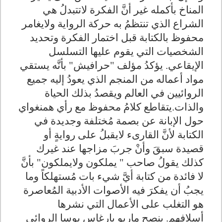
المناخ بأكمله غير أنَّ الفكرة لاتتبدلُ هي
الشراع الذي تنتظمُ به حركة الرواية ولايغامر
محفوظ بالكتابة قبل اختمار الفكرة وتحديد
الشخصيات التي يقوم عليها التسلسل
الإيقاعي. يؤكدُ مؤلف "حرافيش" بأنَّه يستقي
مواد أعماله من المنجم الذي يعودُ إليه جميع
الروائيين في العالم ويقصدُ بذلك الحياة
والذات.يتقاطع كلامُ محفوظ مع رأي همنغواي
حول الإبانة عن بصمة مُختلفة وجديدة في
الكتابة لأنَّ القارىء لايقبلُ على روايةٍ أو
قصيدة سبقَ وأنْ جربَ مزاجها عند غيرك
كذلك يقولُ صاحب " يملكون ولايملكون" بأنَّ
لا فائدة من كتابة أيَّ شيء بات مُستهلكاً وما
يجبُ أن يفكرَ فيه الأصوات الأدبية المُعاصرة
هو التغلب على الأعمال التي نشرها
أسلافهم. ينصح ماريو بارغاس يوسا الروائي