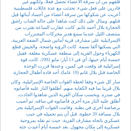
قلقهم من أن سرقة الأعضاء تحصل فعلا، ولكنهم غير
قادرين على فعل شيء. تحدثت مع عدة عائلات فلسطينية
أعربت عن شكوكها من سرقة أعضاء من أجساد أبنائها قبل
قتلهم. ومثال على ذلك كنت شاهدا على حالة الشاب راشق
الحجارة بلال أحمد غانم. كانت عقارب الساعة تقترب من
منتصف الليل عندما سمع هدير محركات المجنزرات
الإسرائيلية على مشارف قرية أماتين شمال الضفة الغربية،
التي يسكنها ألفا نسمة. كانت الرؤية واضحة، والجيش قطع
الكهرباء وحول القرية إلى منطقة عسكرية مغلقة. فقبل
خمسة أيام حينها، أي في 13 أيار/ مايو 1992، كانت قوة
إسرائيلية قد وقعت في كمين، وعندها قررت الوحدة
الخاصة قتل بلال غانم (19 عاما)، أحد قادة أطفال الحجارة.
سار كل شيء وفقا لخطة القوات الخاصة الإسرائيلية، وكان
بلال قريبا بما فيه الكفاية منهم. أطلقوا النار عليه فأصابوه
في صدره. وبحسب سكان القرية الذين شاهدوا الحادث،
أطلق عليه النار مرة أخرى فأصابوه في ساقه، ثم أصيب
برصاصة أخرى في بطنه. وقامت القوات الإسرائيلية بجر
بلال مسافة 20 خطوة، قبل أن يتم تحميله في جيب
عسكري باتجاه مشارف القرية، حيث تم نقله بمروحية
عسكرية إلى مكان مجهول. بعد خمسة أيام أعيدت جثة