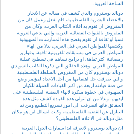
الساحة العربية.
دونالد بوستروم والذي كشف في مقاله عن الاتجار
بالاعضاء البشرية الفلسطينية، قام بفعل وعمل كان من
المفروض ان تقوم به اقلام الكتاب العرب، وكان من
المفروض بالقنوات الفضائية العربية والتي تدعي العروبة
نسبا او ثقافة ان تقوم بفضح هذه الممارسات الصهيونية
وكشفها للمواطن العربي قبل الغربي، بدلا من الهاء
المواطن العربي في مسابقات تلفزيونية تافهة، وفوازير
رمضانية اكثر تفاهة، او برامج تساهم في تسطيح عقلية
المواطن العربي. وهذه الحقائق التي ذكرها الكاتب السويدي
دونالد بوستروم كان من المفروض بالسلطة الفلسطينية
والتي صرفت جل اهتمامها من أجل الاعداد لمؤتمر وضع
في قمة قيادته اربعة من اكبر القيادات العميلة للكيان
الصهيوني في خطوة مبكرة لانهاء القضية الفلسطينية على
ايديهم، وبدلا من ان تتولى هذه القيادة كشف مثل هذه
الحقائق فانها انصرفت الى امور تسريع التطبيع ومن ثم
التنازل عن القضية الفلسطينية، وكنت اتسائل اين هو مكان
مثل دونالد في الاعلام الفلسطيني؟
ان دونالد بوستروم لاتعرفه ابدا سفارات الدول العربية