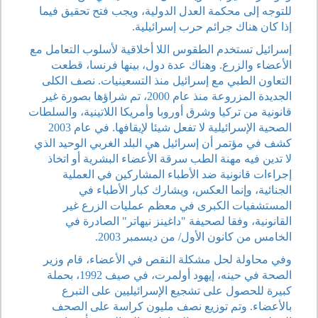
للتوجه إلى محكمة العدل الدولية، ويجب فتح تحقيق فيما
إذا كان هناك جرائم حرب إسرائيلية.
إسرائيل تستخدم الطقوس اللا أخلاقية لأسلوب التعامل مع
الأعضاء والزرع. وهناك عدة دول، بينها فرنسا، قطعت
التعاون الطبي مع إسرائيل منذ التسعينيات. نصف الكلى
الجديدة المزروعة منذ عام 2000، تم شراؤها بصورة غير
قانونية من تركيا وشرق أوروبا وأمريكا اللاتينية، والسلطات
الصحية الإسرائيلية لا تفعل شيئا لإيقافها. في عام 2003
كشف في مؤتمر أن إسرائيل هي البلد الغربي الوحيد الذي
لا تدين فيه مهنة الطب سرقة الأعضاء البشرية أو اتخاذ
إجراءات قانونية ضد الأطباء المشاركين في العملية
الجنائية، وإنما العكس، ويشارك كبار الأطباء في
المستشفيات الكبرى في معظم عمليات الزرع غير
القانونية، وفقا لصحيفة "داغينز نيهاتر" الصادرة في
الخامس من كانون الأول/ من ديسمبر 2003.
وفي محاولة لحل مشكلة النقص في الأعضاء، قام وزير
الصحة في حينه، إيهود أولمرت، في صيف 1992، بحملة
كبيرة للحصول على تشجيع الإسرائيليين على التبرع
بالأعضاء. وتم توزيع نصف مليون كراسة على الصحف