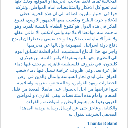
المخالفة تماما لخط صاحب الجريدة او الموقع، وذلك لانها
امم تضع كل الافكار والمتناقضات امام المواطن، وتتركه
حرا في اختيار مايريد، اضافة الى ان هذه الحرية تعطي
للاعلام حرية الطرح وتكسب معها الجمهور الاوسع، فتنوع
الفكر في هذه الدول هو كتنوع الطعام بالنسبة للفرد، وهو
ماخلت منه مواقعنا الاعلامية والتي لاتكتب الا مافي عقلها
ولا تقرأ الا مايناسب تفكيرها. واجد نفسي مضطرا ان امتدح
دفاع دولة اسرائيل الصهيونية واذيالها عن مجرميها
واجرامها هذا الدفاع المستميت، امام انظمة تتسابق اليوم
الى التطبيع معها تلبية وتنفيذا لاوامر قادمة من هيلاري
كلينتون، في ظروف فلسطينية قاهرة، لم تجف فيها دماء
اهل غزة بعد، وفي ظروف عراقية تسيل فيها دماء شعب
العراق على ايدي تجار السياسة والمال والدين في ارض
الحضارات ومهد القوانين، وحالة شعوب عربية واسلامية
تبيع اعراضها من اجل الحصول على مايملأ المعدة من قليل
الطعام. وامام هذه المتناقضات يبقى القاريء والمواطن
العربي بعيدا عن هموم الوطن والمواطنة، والقراءة
والكتابة، وعاجز حتى عن ارسال رسالة بريدية الى هذا
الصحفي الشريف ليقول له:
Thanks Roland