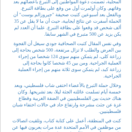
المحلية، تضمنت دعوة المواطنين إلى التبرع بأعضائهم بعد
وفاتهم. وكان أولمرت أول من وقع على بطاقة التبرع.
وبالفعل بعد أسبوعين كتبت صحيفة "جيروزالم بوست" أن
الحملة أسفرت عن نتائج ايجابية، حيث أن ما لا يقل عن 35
ألف شخص قد وقعوا على بطاقة التبرع. علما أن العدد لم
يكن يزيد عن 500 متبرع في الشهر سابقا.
وفي نفس المقال كتبت الصحافية جودي سيغل أن الفجوة
بين العرض والطلب لا تزال مرتفعة، 500 شخص بحاجة إلى
زراعة كلى، لم يتمكن منهم سوى 124 شخصا من إجراء
العملية الجراحية. ومن بين 45 شخصا كانوا بحاجة إلى
زراعة كبد، لم يتمكن سوى ثلاثة منهم من إجراء العملية
الجراحية.
وخلال حملة التبرع بالأعضاء اختفى شاب فلسطيني، وبعد
خمسة أيام تسلمت عائلته الجثة ليلا، بعد تشريحها. وكان
هناك حديث بين الفلسطينيين في الضفة الغربية وقطاع
غزة عن جثث مشرحة وارتفاع حاد في حالات اختفاء شبان
فلسطينيين.
كنت في المنطقة، أعمل على كتابة كتاب، وتلقيت اتصالات
من موظفين في الأمم المتحدة عدة مرات يعربون فيها عن