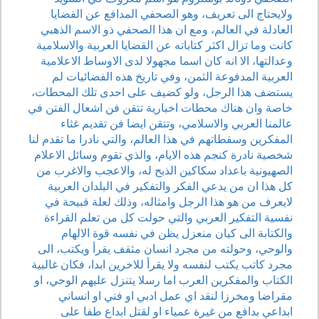
ولايحتاج الى تعريف، وهو الصحفي المدافع عن القضايا
العادلة في العالم، ومع ان هذا الصحفي ذو الاسم الذهبي
كانت وما تزال اكثر كتاباته عن القضايا العربية والاسلامية
وعدالتها، الا انه كان اسما مجهولا لدى الاوساط الاعلامية
العربية المدفوعة الثمن، وفي تاريخ هذه الفضائيات لم
يستضف هذا الرجل، ولو كضيف على احدى تلك المحطات،
خاصة وان هناك محطات اخبارية تتقن فن اشعال الفتن في
عالمنا العربي والاسلامي، وتتقن ايضا فن تقديم غثاء
المفكرين وسقطاتهم في هذا العالم، والتي نادرا ما تقدم لنا
شخصية نادرة كنجم هذه الايام، والذي تقوم وسائل الاعلام
الصهيونية باعداد سكاكين الذبح له، والاعجب والاغرب من
كل هذا ان من يدعي الفكر والتفكير في البلدان العربية
لايعرف من هو هذا الرجل وامثاله، وذلك لعلة قبيحة في
نفسية التفكير العربي والتي حولت كل من تعلم القراءة
والكتابة الى كيان منعزل يظن في نفسه قوة الالهام
والوحي، وحولته من مجرد انسان مثقف يقرأ ويكتب، الى
مجرد كاتب يكتب لنفسه ولا يقرأ للاخرين ابدا، فكان غالبية
الكتاب والمفكرين العرب اما رسلا يتنزل عليهم الوحي، او
مقراضا ومخرزا لنقد اي عمل ادبي او فني او انساني
ابداعي بدافع من غيرة عمياء او لقتل ابداع طفا على