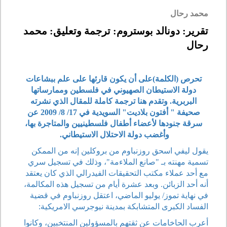
محمد رحال
تقرير: دونالد بوستروم: ترجمة وتعليق: محمد
رحال
تحرص (الكلمة)على أن يكون قارئها على علم ببشاعات
دولة الاستيطان الصهيوني في فلسطين وممارساتها
البربرية. وتقدم هنا ترجمة كاملة للمقال الذي نشرته
صحيفة " أفتون بلاديت" السويدية في 17/ 8/ 2009 عن
سرقة جنودها لأعضاء أطفال فلسطينيين والمتاجرة بها،
وأغضب دولة الاحتلال الاستيطاني.
يقول ليفي اسحق روزنباوم من بروكلين إنه من الممكن
تسمية مهنته بـ "صانع الملاءمة"، وذلك في تسجيل سري
مع أحد عملاء مكتب التحقيقات الفيدرالي الذي كان يعتقد
أنه أحد الزبائن. وبعد عشرة أيام من تسجيل هذه المكالمة،
في نهاية تموز/ يوليو الماضي، اعتقل روزنباوم في قضية
الفساد الكبرى المتشابكة بمدينة نيوجرسي الامريكية:
أعرب الحاخامات عن ثقتهم بالمسؤولين المنتخبين، وكانوا