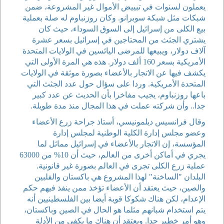
يعملون لسنوات في تبييض الأموال غير المشروعة، ضمن
شبكات مثل شبكة سوبرانو. وكان روزنباوم له صلة بعملية
بيع الكلى من إسرائيل إلى السوق السوداء، حيث كان
يشتري الجثث من المحتاجين في إسرائيل بسعر عشرة
آلاف دولار، ويبيعها للمرضى اليائسين في الولايات المتحدة
الأمريكية بسعر 160 ألف دولار. هذه هي المرة الأولى التي
يكشف فيها عن الاتجار بالأعضاء بصورة موثقة في الولايات
المتحدة الأمريكية. وردا على سؤال حول عدد الجثث التي
باعها روزنباوم، يجيب مفاخرا بأن الحديث عن عدد كبير
جدا.. وأن شركته عملت في هذا المجال منذ مدة طويلة.
وقال فرانسيس ديلمونيسي، أستاذ جراحة زرع الأعضاء
وعضو مجلس إدارة الكلية الوطنية لمجلس إدارة
المؤسسة، إن الاتجار بالأعضاء في إسرائيل مماثل لما
يجري في أماكن أخرى من العالم، حيث أن 10% من 63000
عملية زرع الكلى تجرى في العالم بصورة غير قانونية.
البلدان "الساخنة" لهذا المشروع هي باكستان والفلبين
والصين، حيث يعتقد أن الأعضاء تؤخذ ممن ينفذ فيهم حكم
الإعدام، لكن هناك شكوكا قوية أيضا بين الفلسطينيين أنه
يتم استخدام شبانهم مثلما هو الحال في الصين وباكستان،
وهو أمر خطير جدا. ويعتقد أن هناك ما يكفي من الأدلة