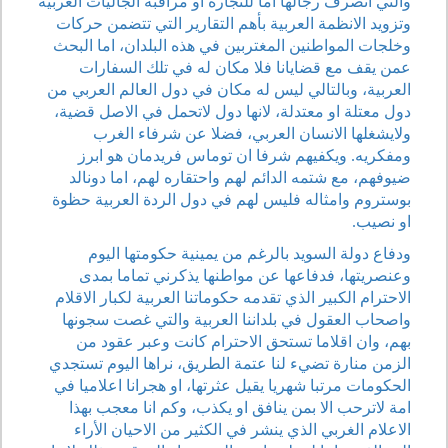
والتي انصرف رجالها اما للتجارة او مراقبة الجاليات العربية
وتزويد الانظمة العربية بأهم التقارير التي تتضمن حركات
وخلجات المواطنين المغتربين في هذه البلدان، اما البحث
عمن يقف مع قضايانا فلا مكان له في تلك السفارات
العربية، وبالتالي ليس له مكان في دول العالم العربي من
دول معتلة او معتدلة، لانها دول لاتحمل في الاصل قضية،
ولايشغلها الانسان العربي، فضلا عن شرفاء الغرب
ومفكريه. ويكفيهم شرفا ان توماس فريدمان هو ابرز
ضيوفهم، مع شتمه الدائم لهم واحتقاره لهم، اما دونالد
بوستروم وامثاله فليس لهم في دول الردة العربية حظوة
او نصيب.
ودفاع دولة السويد بالرغم من يمينية حكومتها اليوم
وعنصريتها، فدفاعها عن مواطنها يذكرني تماما بمدى
الاحترام الكبير الذي تقدمه حكوماتنا العربية لكبار الاقلام
واصحاب العقول في بلداننا العربية والتي غصت سجونها
بهم، وان اقلاما تستحق الاحترام كانت وعبر عقود من
الزمن منارة تضيء لنا عتمة الطريق، نراها اليوم تستجدي
الحكومات مرتبا شهريا يقيل عثرتها، او هجرانا اعلاميا في
امة لاترحب الا بمن ينافق او يكذب، وكم انا معجب بهذا
الاعلام الغربي الذي ينشر في الكثير من الاحيان الأراء