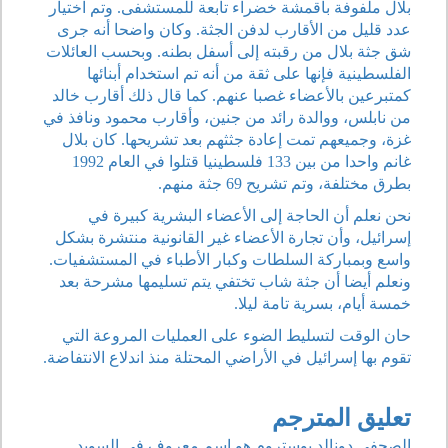
بلال ملفوفة بأقمشة خضراء تابعة للمستشفى. وتم اختيار
عدد قليل من الأقارب لدفن الجثة. وكان واضحا أنه جرى
شق جثة بلال من رقبته إلى أسفل بطنه. وبحسب العائلات
الفلسطينية فإنها على ثقة من أنه تم استخدام أبنائها
كمتبرعين بالأعضاء غصبا عنهم. كما قال ذلك أقارب خالد
من نابلس، ووالدة رائد من جنين، وأقارب محمود ونافذ في
غزة، وجميعهم تمت إعادة جثثهم بعد تشريحها. كان بلال
غانم واحدا من بين 133 فلسطينيا قتلوا في العام 1992
بطرق مختلفة، وتم تشريح 69 جثة منهم.
نحن نعلم أن الحاجة إلى الأعضاء البشرية كبيرة في
إسرائيل، وأن تجارة الأعضاء غير القانونية منتشرة بشكل
واسع وبمباركة السلطات وكبار الأطباء في المستشفيات.
ونعلم أيضا أن جثة شاب تختفي يتم تسليمها مشرحة بعد
خمسة أيام، بسرية تامة ليلا.
حان الوقت لتسليط الضوء على العمليات المروعة التي
تقوم بها إسرائيل في الأراضي المحتلة منذ اندلاع الانتفاضة.
تعليق المترجم
الصحفي دونالد بوستروم هو اسم معروف في السويد