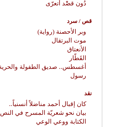
دُون قصْْْد أتعرّى
قص / سرد
وبر الأحصنة (رواية)
موت البرتقال
الأنعتاق
القَطّار
أغسطس.. صديق الطفولة والحرية
رسول
نقد
كان إقبال أحمد مناضلاً أنسنياً..
بيان نحو شعريّة المسرح في النص و
الكتابة ووعي الوعي