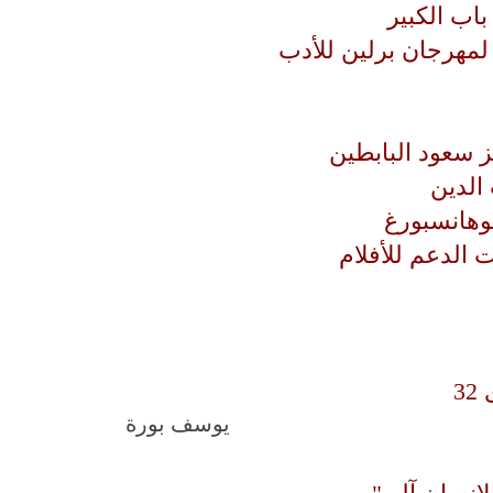
اب الكبير
 لمهرجان برلين للأدب
الدين
وهانسبورغ
ت الدعم للأفلام
3
يوسف بورة