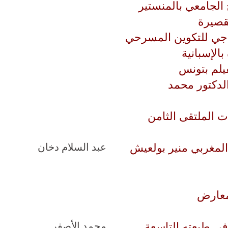
لجامعي بالمنستير
لقصيرة
ذجي للتكوين المسرحي
الإسبانية
فيلم بتونس
الدكتور محمد
ت الملتقى الثامن
المغربي منير بولعيش
عبد السلام دخان
لمعارض
في طبعته التاسعة
محمد الأصفر