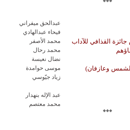
عبدالحق ميفراني
فيحاء عبدالهادي
جائزة القذافي للآداب
محمد الأصفر
ضاؤهم
محمد رحال
نضال نعيسة
 الشمس وعازفان)
موسى حوامدة
زياد جيّوسي
عبد الإله بنهدار
محمد معتصم