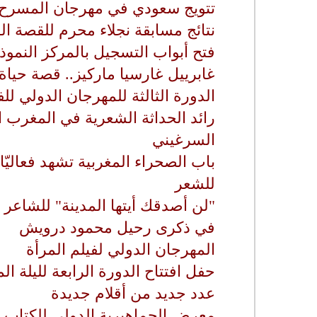
تتويج سعودي في مهرجان المسرح ا
نتائج مسابقة نجلاء محرم للقصة ا
فتح أبواب التسجيل بالمركز النمو
غابرييل غارسيا ماركيز.. قصة حياة ب
الدورة الثالثة للمهرجان الدولي لل
رائد الحداثة الشعرية في المغرب 
السرغيني
باب الصحراء المغربية تشهد فعاليّا
للشعر
"لن أصدقك أيتها المدينة" للشاعر 
في ذكرى رحيل محمود درويش
المهرجان الدولي لفيلم المرأة
حفل افتتاح الدورة الرابعة لليلة ا
عدد جديد من أقلام جديدة
معرض الجماهيرية الدولي للكتاب 