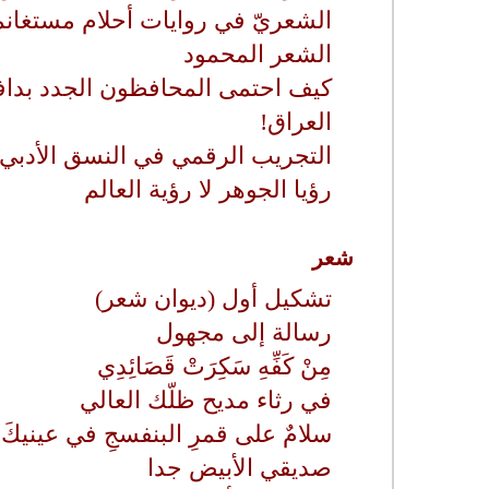
الشعريّ في روايات أحلام مستغان
الشعر المحمود
كيف احتمى المحافظون الجدد بداف
العراق!
التجريب الرقمي في النسق الأدبي
رؤيا الجوهر لا رؤية العالم
شعر
تشكيل أول (ديوان شعر)
رسالة إلى مجهول
مِنْ كَفِّهِ سَكِرَتْ قَصَائِدِي
في رثاء مديح ظلّك العالي
سلامٌ على قمرِ البنفسجِ في عينيكَ
صديقي الأبيض جدا