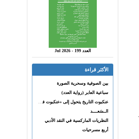
العدد 199 - 2026 Jul
الأكثر قراءة
بين الصوفية وسحرية الصورة
سباعية العابر (رواية العدد)
عنكبوت التاريخ يتحول إلى «عنكبوت فى القلب»
الــسَعــــد
النظريات الماركسية في النقد الأدبي
أربع مسرحيات