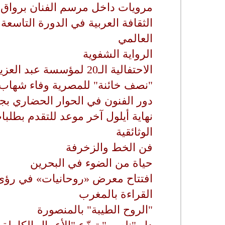
مرويات داخل مرسم الفنان برواق ب
الثقافة العربية في الدورة التاسعة
العالمي
الرواية الشفوية
الاحتفالية الـ20 لمؤسسة عبد العزيز سعود البابطين
"نصف خائنة" للمصرية وفاء شهاب 
دور الفنون في الحوار الحضاري بج
نهاية أيلول آخر موعد للتقدم بطلبا
الوثائقية
فن الخط والزخرفة
حياة من الضوء في البحرين
افتتاح معرض «روحانيات» في رؤى 2
القراءة بالمغرب
"الروح الطيبة" بالمنصورة