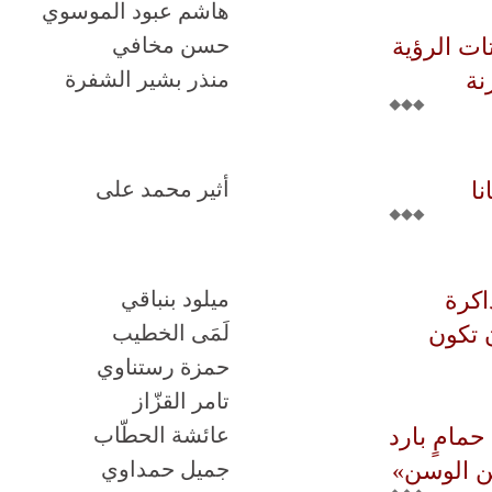
هاشم عبود الموسوي
ت الرؤية
حسن مخافي
نة
منذر بشير الشفرة
ا
أثير محمد على
اكرة
ميلود بنباقي
ن تكون
لَمَى الخطيب
حمزة رستناوي
تامر القزّاز
حمامٍ بارد
عائشة الحطّاب
ن الوسن»
جميل حمداوي