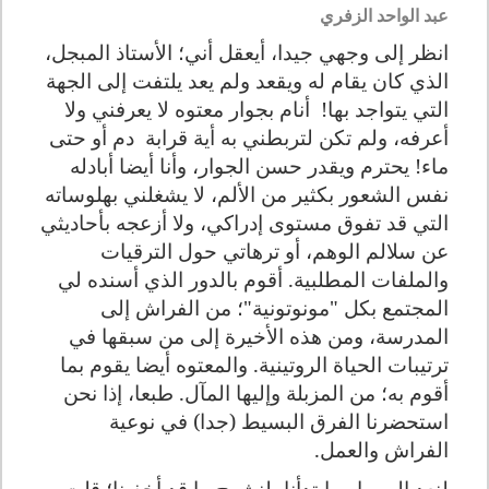
عبد الواحد الزفري
انظر إلى وجهي جيدا، أيعقل أني؛ الأستاذ المبجل،
الذي كان يقام له ويقعد ولم يعد يلتفت إلى الجهة
التي يتواجد بها
!
أنام بجوار معتوه لا يعرفني ولا
أعرفه، ولم تكن لتربطني به أية قرابة
دم أو حتى
ماء
!
يحترم ويقدر حسن الجوار، وأنا أيضا أبادله
نفس الشعور بكثير من الألم، لا يشغلني بهلوساته
التي قد تفوق مستوى إدراكي، ولا أزعجه بأحاديثي
عن سلالم الوهم، أو ترهاتي حول الترقيات
والملفات المطلبية. أقوم بالدور الذي أسنده لي
المجتمع بكل "مونوتونية"؛ من الفراش إلى
المدرسة، ومن هذه الأخيرة إلى من سبقها في
ترتيبات الحياة الروتينية. والمعتوه أيضا يقوم بما
أقوم به؛ من المزبلة وإليها المآل. طبعا، إذا نحن
استحضرنا الفرق البسيط (جدا) في نوعية
الفراش والعمل.
لنعد إلى ما به ابتدأنا، لنشرح ما قد أخفينا؛ قلت