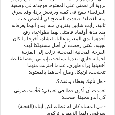
برؤية أثر نعمتي على المعتوه، فوجدته في وضعية
القرفصاء ينفخ في كفيه ويرتعش بردا، وقد سرق
منه الغطاء
!
. صعدت السطح كي أتلصص عليه
ثانية، رأيت شابين يقتربان منه، يبدو أنهما يعرفانه
منذ مدة، أوقفاه فامتثل لهما بطواعية، رفع
أحدهما يدي المعتوه عاليا، فتشاه، أخرجا ما كان
بجيبه، لكني رفضت أن أظل مستهلكا لهذه
الفرجة المجانية المخجلة، نزلت إلى المزبلة
لحماية جاري؛ بعدما تسلحت بإيماني وبعصا غليظة
أخفيتها وراء ظهري، عندما اقتربت منهما
تنحنحت، ارتبكا، وصاح أحدهما بالمعتوه:
- هل نأتيك بغطاء يدفئك؟.
تعمدت أن أكون فظا في تعليقي؛ فَخَّمت صوتي
كي أبدو مخيفا، صحت:
- في المساء كان له غطاء، لكن أبناء (القحبة)
سرقوه، ولهذا الزمهرير تركوه.