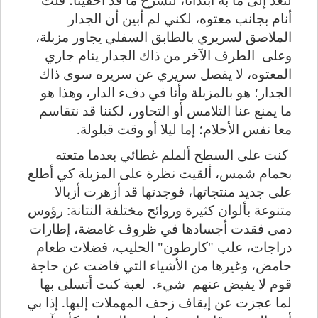
أنام بجانب معتوه، لكني لم أبين أن الجدار
الملاصق لسريري بالطابق السفلي يجاور مزبلة،
وعلى
الطرف الآخر من ذاك الجدار ينام جاري
المعتوه، لا يفصل سريري عن سريره سوى ذاك
الجدار؛ هو بالمزبلة وأنا في دفء الدار، وهذا هو
ما يمنع عنا التلامس أو التحاور، لكننا قد نتقاسم
معا نفس الأحلام؛ إما ليلا أو وقت قيلولة.
كنت على السطح ألملم غطائي بعدما متعته
بحمام شمس، ألقيت نظرة على المزبلة كي أطلع
على جديد منتجاتها، فوجدتها قد أزهرت أزبالا
متنوعة بألوان كثيرة وروائح مختلفة النتانة: رؤوس
دمى فقدت أجسادها في ظروف غامضة، إطارات
دراجات، علب "كارطون" الحليب، فضلات طعام
حامض، وغيرها من الأشياء التي فاضت عن حاجة
قوم لا يفيض عنهم
شيء.
لعبة كنت أتسلى بها
لما عجزت عن إيقاف زحف المهملات إليها. إذا بي