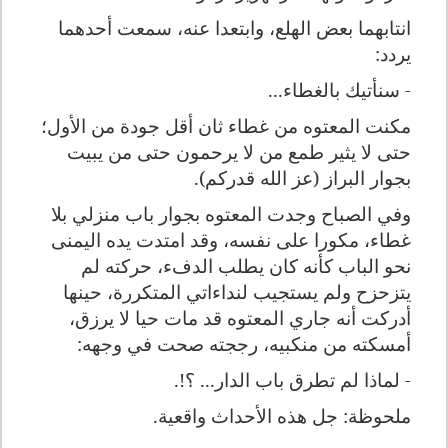
انتابهما بعض الهلع، وابتعدا عنه، سمعت أحدهما
يردد:
- سنأتيك بالغطاء...
مكنت المعتوه من غطاء ثان أقل جودة من الأول؛
حتى لا يثير طمع من لا يرحمون حتى من يبيت
بجوار البراز (عز الله قدركم).
وفي الصباح وجدت المعتوه بجوار باب منزلي بلا
غطاء، مكورا على نفسه، وقد امتدت يده اليمنى
نحو الباب كأنه كان يطلب الدفء، حركته لم
يتزحزح ولم يستجيب لنداءاتي المتكررة، حينها
أدركت أنه جاري المعتوه قد مات حيا لا يرزق،
أمسكته من منكبيه، رججته صحت في وجهه:
- لماذا لم تطرق باب الدار... ؟
!
.
ملحوظة: جل هذه الأحداث واقعية.