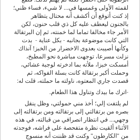
لقمته الأولى وغمسها في... لا شيء، فساء ظني؛
إذ كنت أتوقع أن أكشف أنه محتال يتظاهر
بالجنون ليعطف عليه كل ذي قلب حنون، لكن
الأمر جاء مخالفا تماما لما خمنته، ثم إن البرتقالة
التي كانت موضوعة بجانبه - بكل عناية -
بدت
وكأنها أصيبت بعدوى الاخضرار من الخبز
!
آنذاك
نزلت مسرعا، توجهت مباشرة نحو المطبخ،
أمسكت خبزا، ملأته بما ادخرته لوجبة عشائي،
وحملت أكبر برتقالة كانت بسلة الفواكه، ثم
قصدت جاري المعتوه، ناولته ما حملته، قلت له:
-اترك ما بيدك وتناول هذا الطعام.
لم يلتفت إلي؛ أخذ مني حمولتي، وظل ينقل
بصره من برتقالتي إلى برتقالته ومن برتقالته إلى
وجهي... في انتظار انصرافي من قبالته، في هذه
الأثناء ألقيت نظرة متفحصة على فراشه، فوجدته
من "الكارطون" وكنت قد ظننت أنه منسوج