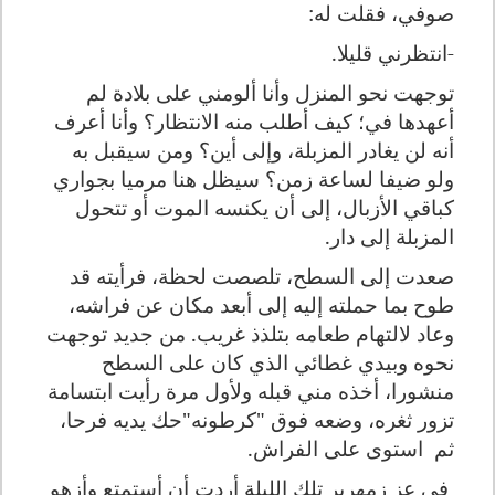
صوفي، فقلت له:
-انتظرني قليلا.
توجهت نحو المنزل وأنا ألومني على بلادة لم
أعهدها في؛ كيف أطلب منه الانتظار؟ وأنا أعرف
أنه لن يغادر المزبلة، وإلى أين؟ ومن سيقبل به
ولو ضيفا لساعة زمن؟ سيظل هنا مرميا بجواري
كباقي الأزبال، إلى أن يكنسه الموت أو تتحول
المزبلة إلى دار.
صعدت إلى السطح، تلصصت لحظة، فرأيته قد
طوح بما حملته إليه إلى أبعد مكان عن فراشه،
وعاد لالتهام طعامه بتلذذ غريب. من جديد توجهت
نحوه وبيدي غطائي الذي كان على السطح
منشورا، أخذه مني قبله ولأول مرة رأيت ابتسامة
تزور ثغره، وضعه فوق "كرطونه"حك يديه فرحا،
ثم
استوى على الفراش.
في عز زمهرير تلك الليلة أردت أن أستمتع وأزهو