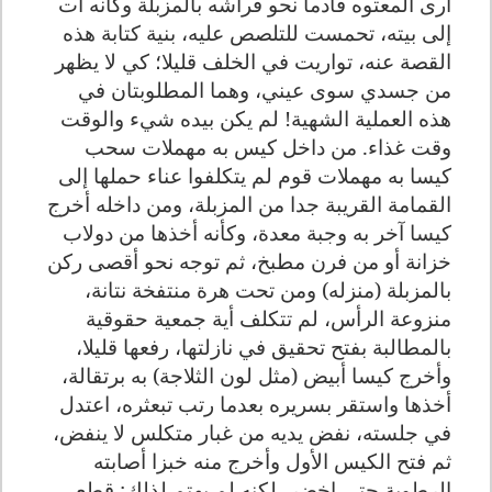
أرى المعتوه قادما نحو فراشه بالمزبلة وكأنه آت
إلى بيته، تحمست للتلصص عليه، بنية كتابة هذه
القصة عنه، تواريت في الخلف قليلا؛ كي لا يظهر
من جسدي سوى عيني، وهما المطلوبتان في
هذه العملية الشهية
!
لم يكن بيده شيء والوقت
وقت غذاء. من داخل كيس به مهملات سحب
كيسا به مهملات قوم لم يتكلفوا عناء حملها إلى
القمامة القريبة جدا من المزبلة، ومن داخله أخرج
كيسا آخر به وجبة معدة، وكأنه أخذها من دولاب
خزانة أو من فرن مطبخ، ثم توجه نحو أقصى ركن
بالمزبلة (منزله) ومن تحت هرة منتفخة نتانة،
منزوعة الرأس، لم تتكلف أية جمعية حقوقية
بالمطالبة بفتح تحقيق في نازلتها، رفعها قليلا،
وأخرج كيسا أبيض (مثل لون الثلاجة) به برتقالة،
أخذها واستقر بسريره بعدما رتب تبعثره، اعتدل
في جلسته، نفض يديه من غبار متكلس لا ينفض،
ثم فتح الكيس الأول وأخرج منه خبزا أصابته
الرطوبة حتى اخضر، لكنه لم يهتم لذلك: قطع