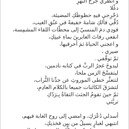
و انظري جرحَ النهرِ
دغْلا
دَحْرِجي فيهِ حظوظَكِ المضيئة،
دُقِّي فألكِ شامةَ خفيفةً في عنٌقِ الغيب،
قودِي دمَ المنسيّ إلى محطّات اللقاء المشمِسة،
انقعي رفاتَ العابرينَ بماءِ عينِكِ،
و اعجني الحياةَ ثمَ أحرقيها،
صيري ،
ثمّ توقّفي .
ليدوخَ غجرُ الربِّ في كتابه نادمين،
ليتفسَّخَ الزمن ملحا،
لتتعثَّر خطى الموروثِ عن جدِّنا التُّراب،
لتشرَقَ الكائنات جميعا بالكلام العادِمِ،
ثمّ حينَ تقومُ الجثث التقاةُ بِـرَدّكِ
تريَّثي
أسدلي دُعْرَكِ، و امضي إلى روح الغابة فيهم،
انتبهي لغبارٍ يسيلُ من بين فخذيكِ،