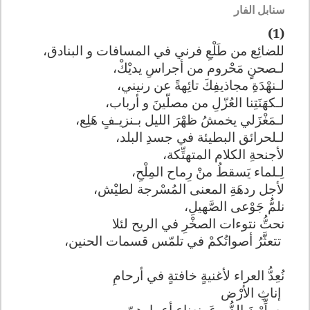
سنابل الفار
(1)
للضائِع من طَلْعِ فرني في المسافات و البنادق،
لـصحنٍ مَحْروم من أجراسِ يديْكْ،
لـنهْدَةِ مجاذيفِكَ تائِهةً عن رنيني،
لـكهَنَتِنا العُزّلِ من مصلّينَ و أرباب،
لـمَغْزَلي يخمشُ ظهْرَ الليل بـنزيـفٍ هَلِع،
لـلحرائق البطيئة في جسدِ البلد،
لأجنحةِ الكلام المتهتِّكة،
لِـلماء يَسقطُ منْ رِماح المِلْحِ،
لأجل ردهَةِ المعنى المُسْرجة لطيْش،
نلمُّ جَوْعى الصَّهيلِ،
نحتُّ نتوءات الصخْرِ في الريح لئلا
تتعثَّرُ أصواتُكمْ في تلمّس قسمات الحنين،
نُعِدُّ العراء لأغنيةٍ خافتةٍ في أرحامِ
إناثِ الأرْض
يعطِّرْنَ الدُّروعَ بنعناعِ أعمارِهِنّ..