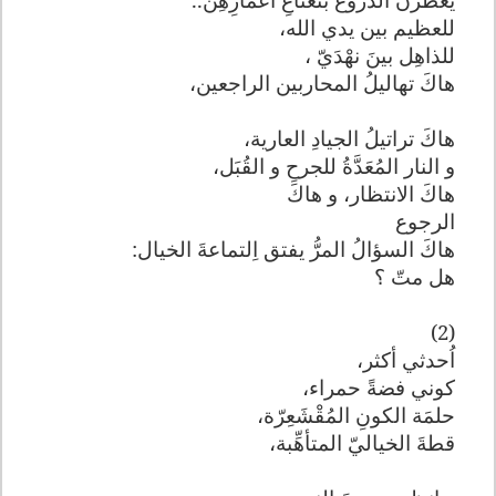
للعظيم بين يدي الله،
للذاهِل بينَ نهْدَيّ ،
هاكَ تهاليلُ المحاربين الراجعين،
هاكَ تراتيلُ الجيادِ العارية،
و النار المُعَدَّةُ للجرحِ و القُبَل،
هاكَ الانتظار، و هاكَ
الرجوع
هاكَ السؤالُ المرُّ يفتق اِلتماعةَ الخيال:
هل متّ ؟
(2)
اُحدثي أكثر،
كوني فضةً حمراء،
حلمَة الكونِ المُقْشَعِرّة،
قطةَ الخياليّ المتأهِّبة،