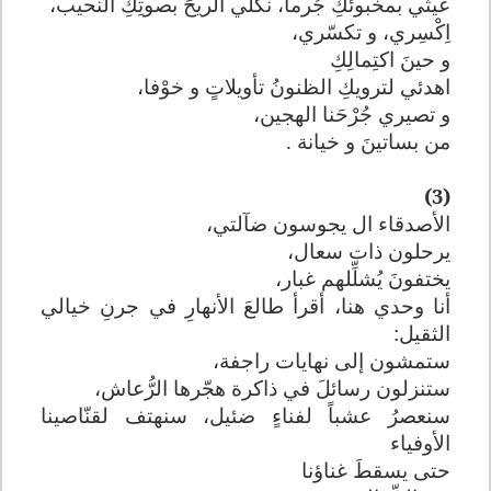
عيثي بمخبوئكِ جُرما، نكِّلي الريحَ بصوتِكِ النحيب،
اِكْسِري، و تكسّري،
و حينَ اكتِمالِكِ
اهدئي لترويكِ الظنونُ تأويلاتٍ و خوْفا،
و تصيري جُرْحَنا الهجين،
من بساتينَ و خيانة .
(3)
الأصدقاء ال يجوسون ضآلتي،
يرحلون ذات سعال،
يختفونَ يُشلِّلهم غبار،
أنا وحدي هنا، أقرأ طالعَ الأنهارِ في جرنِ خيالي
الثقيل:
ستمشون إلى نهايات راجفة،
ستنزلون رسائلَ في ذاكرة هجّرها الرُّعاش،
سنعصرُ عشباً لفناءٍ ضئيل، سنهتف لقنّاصينا
الأوفياء
حتى يسقطَ غناؤنا