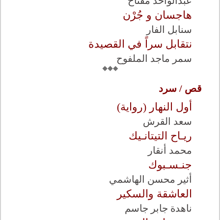
عبدالواحد مفتاح
هاجسان و جُرْن
سنابل الفار
نتقابل سراً في القصيدة
سمر ماجد الملفوح
قص / سرد
أول النهار (رواية)
سعد القرش
ريـاح التيتانـيك
محمد أنقار
جنـسـبوك
أثير محسن الهاشمي
العاشقة والسكير
ناهدة جابر جاسم