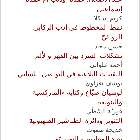
إسماعيل
كريم إسكلا
نمط المخطوط في أدب الركابي
الروائيّ
حسن مجّاد
تشكلات السرد بين القهر والألم
أحمد علواني
التقنيات البلاغية في التواصل اللساني
يوسف تغزاوي
لوسيان صبّاغ وكتابه «الماركسية
والبنوية»
فوزيّة الشّطّي
التنوير ودائرة الطباشير الصهيونية
خديجة صفوت
نقـد المعارضـة التونسيّة