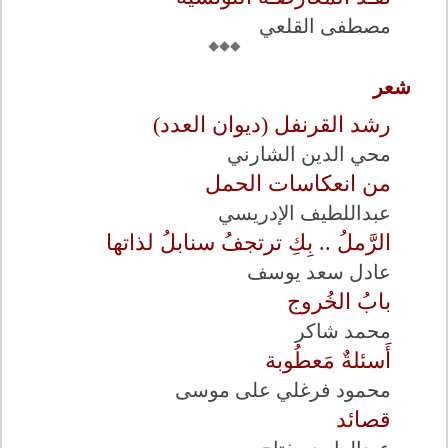
مصطفى القلعي
شعر
رشد القرنفل (ديوان العدد)
محي الدين الشارني
من انعكاسات الحمل
عبداللطيف الإدريسي
الرَّملُ .. بِكِ ترتجفُ سنابلُ لذاتها
عادل سعد يوسف
بابُ الخُروج
محمد شاكر
أَسئلةٌ مَعطُوبة
محمود فرغلي على موسى
قصائد