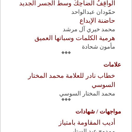
الواقِفُ الضاحِكُ وسطَ الجسر الجديد
حمّودان عبدالواحد
حاضنة الإبداع
محمد خيري آل مرشد
هرمية الكلمات وسباتها العميق
مأمون شحادة
علامات
خطاب نادر للعلامة محمد المختار
السوسي
محمد المختار السوسي
مواجهات / شهادات
أديب المقاومة بامتياز
ممدوح عبد الستار