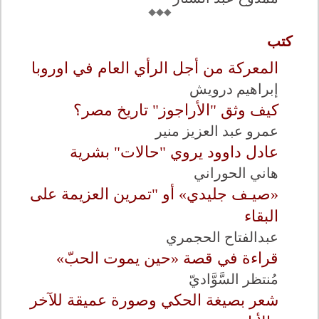
كتب
المعركة من أجل الرأي العام في اوروبا
إبراهيم درويش
كيف وثق "الأراجوز" تاريخ مصر؟
عمرو عبد العزيز منير
عادل داوود يروي "حالات" بشرية
هاني الحوراني
«صيـف جليدي» أو "تمرين العزيمة على
البقاء
عبدالفتاح الحجمري
قراءة في قصة «حين يموت الحبّ»
مُنتظر السَّوَّاديّ
شعر بصيغة الحكي وصورة عميقة للآخر