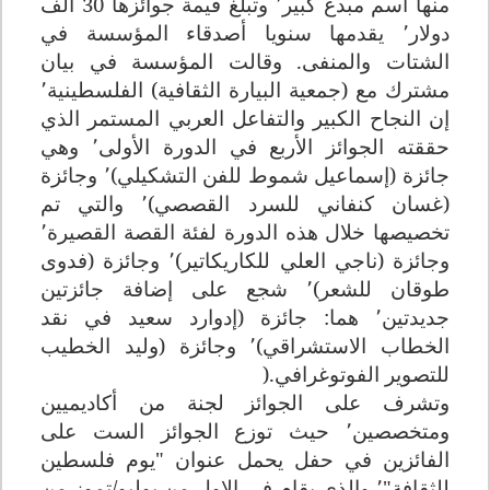
منها اسم مبدع كبير٬ وتبلغ قيمة جوائزها 30 ألف
دولار٬ يقدمها سنويا أصدقاء المؤسسة في
الشتات والمنفى. وقالت المؤسسة في بيان
مشترك مع (جمعية البيارة الثقافية) الفلسطينية٬
إن النجاح الكبير والتفاعل العربي المستمر الذي
حققته الجوائز الأربع في الدورة الأولى٬ وهي
جائزة (إسماعيل شموط للفن التشكيلي)٬ وجائزة
(غسان كنفاني للسرد القصصي)٬ والتي تم
تخصيصها خلال هذه الدورة لفئة القصة القصيرة٬
وجائزة (ناجي العلي للكاريكاتير)٬ وجائزة (فدوى
طوقان للشعر)٬ شجع على إضافة جائزتين
جديدتين٬ هما: جائزة (إدوارد سعيد في نقد
الخطاب الاستشراقي)٬ وجائزة (وليد الخطيب
للتصوير الفوتوغرافي
).
وتشرف على الجوائز لجنة من أكاديميين
ومتخصصين٬ حيث توزع الجوائز الست على
الفائزين في حفل يحمل عنوان
"
يوم فلسطين
للثقافة"٬ والذي يقام في الاول من يوليو/تموز من