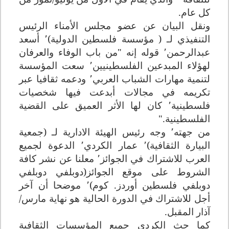
كل عام
.
ونقل البيان عن عضو مجلس الأمناء الرئيس
التنفيذي لـ ( مؤسسة فلسطين الدولية)٬ أسعد
عبدالرحمن٬ قوله إنه "من باب الوفاء والعرفان
لهؤلاء المبدعين الفلسطينيين٬ سعت المؤسسة
لتنمية مهارات الشباب العربي٬ ودعمه ثقافيا عبر
تكريمه في مجالات أبدعت فيها شخصيات
فلسطينية٬ كان لها الأثر العميق على القضية
الفلسطينية
".
من جهته٬ وجه رئيس الهيئة الادارية لـ (جمعية
البيارة الثقافية)٬ عمار الكردي٬ الدعوة لجميع
العرب للاشتراك في الجوائز٬ معلنا عن نشر كافة
الشروط على موقع الجوائز(دوبلفي دوبلفي
دوبلفي فلسطين أوردز. كوم)٬ موضحا أن آخر
أجل للاشتراك في الدورة الحالية هو نهاية مارس/
آذار المقبل
.
كما حث الكردي جميع المؤسسات الثقافية