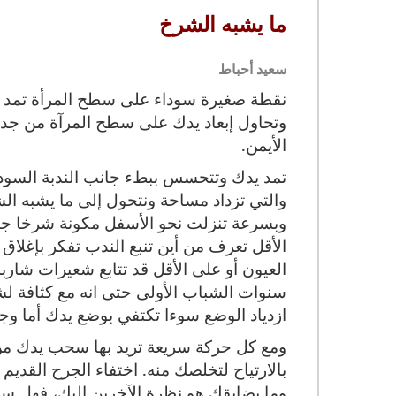
ما يشبه الشرخ
سعيد أحباط
نقطة صغيرة سوداء على سطح المرأة تمد ي
وتحاول إبعاد يدك على سطح المرآة من جدي
الأيمن.
تمد يدك وتتحسس ببطء جانب الندبة السود
والتي تزداد مساحة ونتحول إلى ما يشبه ال
وبسرعة تنزلت نحو الأسفل مكونة شرخا جدي
الأقل تعرف من أين تنبع الندب تفكر بإغلاق 
العيون أو على الأقل قد تتابع شعيرات شار
سنوات الشباب الأولى حتى انه مع كثافة 
ازدياد الوضع سوءا تكتفي بوضع يدك أما وج
ومع كل حركة سريعة تريد بها سحب يدك من أم
بالارتياح لتخلصك منه. اختفاء الجرح القديم
وما يضايقك هو نظرة الآخرين إليك، فهل سي