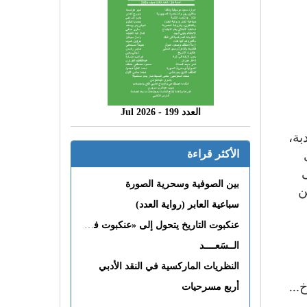
العدد 199 - 2026 Jul
بة،
الأكثر قراءة
بين الصوفية وسحرية الصورة
ن
سباعية العابر (رواية العدد)
عنكبوت التاريخ يتحول إلى «عنكبوت فى القلب»
الــسَعــــد
النظريات الماركسية في النقد الأدبي
...
أربع مسرحيات