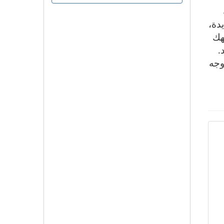
دة،
هك
.
وجه