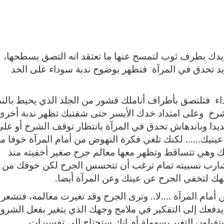
دك بطرف ثوب لتمسح عنها ما تعتقد انه التصق بسطحها،
د تحدق في المرآة
فتظهر بوضوح ندبة سوداء على الخد
اء
فتلتصق بأطراف أناملك قشور من الجلد الذي يحيط بالند
شرخ
وعلى امتداد خدك الأيسر حتى شفتيك تظهر ندبة أخرى
دا وباندهاش تحدق في المرآة بانتظار توقف الشرخ أو على
عينيك...... لكنك تلغي فكرة النهوض من أمام المرآة خوفا م
بك وهي تتساقط وتظهر معها معالم جرح صغير أخفيته منذ
لشارب نسبيته تمام ترغب أن تتحسس الجرح لكن خوفك من
هك لتخفي الجرح عن عينك وعن المرآة أيضا.
ام المرآة ....لا.. وترى الجرح وقد تغيرت معالمه، فتشعر
 يدفعك إلى التفكير في ملامح وجهك الذي يتغير بفعل الشروخ
تقبلون التغير بسهولة أم انك ستحتاج إلى تفسيرات