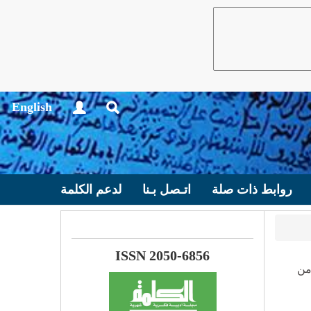
English
روابط ذات صلة
اتـصل بـنا
لدعم الكلمة
ISSN 2050-6856
من