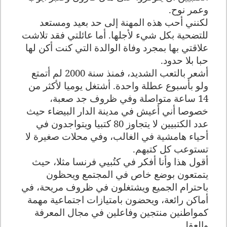
وعمر نوح.
لكنني أحب هذه المهنة إلى حد بعيد ومستعد
للتضحية بكل شيء لأجلها. أما عائلتي فقد تلاشت
علاقتي بها بمجرد وفاة الوالدة التي كنت أكن لها
حبا بلا حدود.
أشعر بالتعب الشديد، فمنذ سنة 2000 لم أتمتع
ولو بأسبوع عطلة واحدة. أشتغل يوميا لأكثر من
14 ساعة متواصلة وفي ظروف جد صعبة،
خصوصا أني أعيش في مدينة الدار البيضاء حيث
عدد الكتبيين لا يتجاوز 80 كتبيا ويتواجدون في
أحياء هامشية في الغالب، وفي محلات صغيرة لا
تستوعب كل كتبهم.
أقول هذا وأنا أفكر في كتُبيي فرنسا مثلا، حيث
يتمتعون بوضع خاص في المجتمع ويحظون
باحترام الجميع ويشتغلون في ظروف مريحة، في
أماكن رائعة، ويحضون بامتيازات اجتماعية مهمة
كمواطنين منتجين وفاعلين في مجال المعرفة
والعقل.