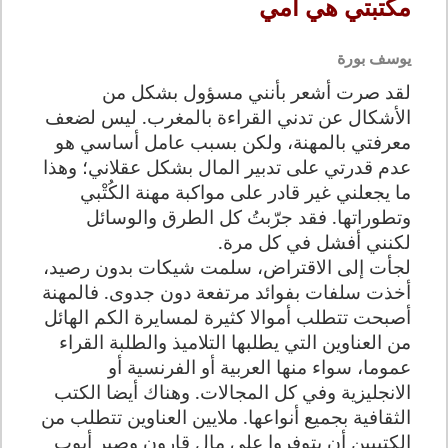
مكتبتي هي أمي
يوسف بورة
لقد صرت أشعر بأنني مسؤول بشكل من
الأشكال عن تدني القراءة بالمغرب. ليس لضعف
معرفتي بالمهنة، ولكن بسبب عامل أساسي هو
عدم قدرتي على تدبير المال بشكل عقلاني؛ وهذا
ما يجعلني غير قادر على مواكبة مهنة الكُتْبي
وتطوراتها. فقد جرّبتُ كل الطرق والوسائل
لكنني أفشل في كل مرة.
لجأت إلى الاقتراض، سلمت شيكات بدون رصيد،
أخذت سلفات بفوائد مرتفعة دون جدوى. فالمهنة
أصبحت تتطلب أموالا كثيرة لمسايرة الكم الهائل
من العناوين التي يطلبها التلاميذ والطلبة القراء
عموما، سواء منها العربية أو الفرنسية أو
الانجليزية وفي كل المجالات. وهناك أيضا الكتب
الثقافية بجميع أنواعها. ملايين العناوين تتطلب من
الكتبيين أن يتوفروا على مال قارون وصبر أيوب