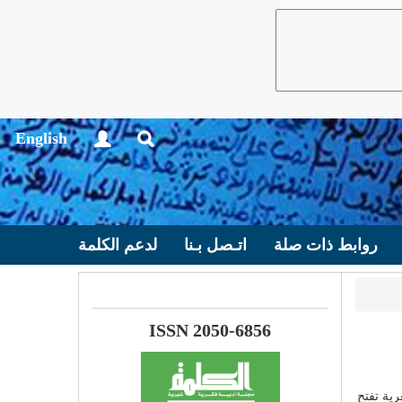
English
روابط ذات صلة
اتـصل بـنا
لدعم الكلمة
ISSN 2050-6856
ية تفتح