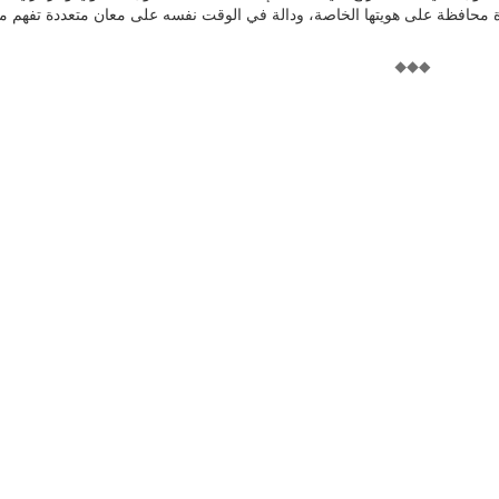
عرة محافظة على هويتها الخاصة، ودالة في الوقت نفسه على معان متعددة تفهم م