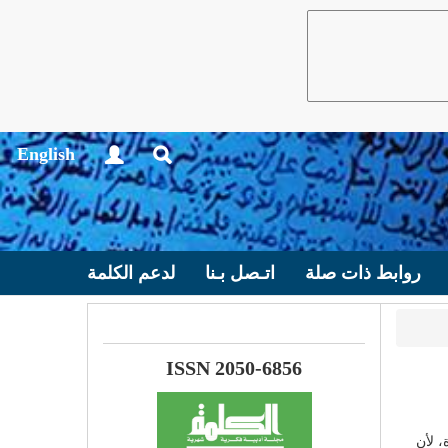
English
روابط ذات صلة
اتـصل بـنا
لدعم الكلمة
ISSN 2050-6856
، لأن