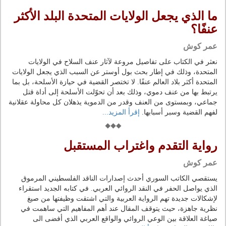
ما الذي يجعل الولايات المتحدة البلد الأكثر
عنفًا؟
عمر كوش
نعثر في الكتاب على تفاصيل مروعة لآثار عنف السلاح في الولايات
المتحدة، وذلك في إطار بحث بول أوستر عن السبب الذي يجعل الولايات
المتحدة أكثر بلاد العالم عنفًا. لا تختصر القضية في حيازة الأسلحة، بل بما
يرتبط بها من عنف دموي، وذلك بعد أن تحوّلت الأسلحة إلى أداة قتل
جماعي، وبمستوى من العنف وقدر من الدموية يذهلان كل محاولة عقلانية
لفهم القضية وسبر أسبابها.
إقرأ المزيد...
رواية التقدم واغتراب المستقبل
عمر كوش
يستقصي الكاتب السوري أحدث إصدارات الناقد الفلسطيني المرموق
الذي يواصل الحفر في النقد الروائي العربي. في كتابه الجديد استقراء
لإشكالات جديدة تهم الرواية العربية والتي اشتقت وظيفتها من صيغ
نظرية جاهزة، حيث يتوقف المقال عند أهم المفاهيم التي ساهمت في
صياغة العلاقة بين الوعي الروائي والواقع العربي الذي أفضى الى