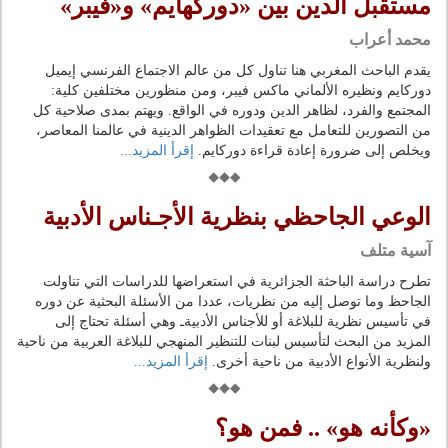
مستقبل الدين بين «دوركهايم» و«فيبر»
محمد أعراب
يقدم الباحث المغربي هنا تناول كل من عالم الاجتماع الفرنسي إيميل
دوركايم ونظيره الألماني ماكس فيبر، ومن منظورين مختلفين كلية:
المجتمع والفرد، لظاهر الدين ودوره في الواقع. ويهتم بمدى صلاحية كل
من التصورين للتعامل مع تعقيدات الظواهر الدينية في عالمنا المعاصر،
ويخلص إلى ضرورة إعادة قراءة دوركايم.
إقرأ المزيد...
الوعي الجاحظي بنظرية الأجـناس الأدبية
آسية متلف
تطرح دراسة الباحثة الجزائرية في استعراضها للدراسات التي تناولت
الجاحظ وما توصل إليه من نظريات، عددا من الأسئلة البحثية عن دوره
في تأسيس نظرية للبلاغة أو للأجناس الأدبيةـ وهي أسئلة تحتاج إلى
المزيد من البحث لتأسيس لبنات للتنظير المنهجي للبلاغة العربية من ناحية
ولنظرية الأنواع الأدبية من ناحية أخرى.
إقرأ المزيد...
«وكأنه هو» .. فمن هو؟