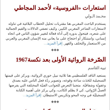
استعارات «الفروسية» لأحمد المجاطي
محـمد الـولي
يستخدم الباحث المغربي هنا مقتربات تحليل الخطاب البلاغية في تناوله
لاستعارات الشاعر المغربي الكبير، وكيف تضفي الدلالات والقيم الجمالية
على شعره، فيتحول بدوره إلى أداة فعالة لتغيير شؤون الناس في اتجاه
إنساني، واستنكار أو احتجاج على ما يعاني منه الإنسان المغربي والعربي
من الاستعمار والتخلف والقهر.
إقرأ المزيد...
الصّرخة الروائية الأولى بعد نكسة1967
نبيه القاسم
يستعيد الناقد الفلسطيني هنا ثلاثية نبيل خوري الروائية، ويركز على قيمتها
التسجيلية للحَدَث ساعة وقوعه، وتصوير ردّة فعل الناس عليه بصدق
وعفويّة وشفافيّة. متجنبا التعرض للجوانب الفنيّة المختلفة التي يفرضها
العملُ الرّوائي، كي لا يظلم الكاتب، وكي يركز على أهمية الكتابة
التسجيليّة في وجه المحو وتكريس الاستيطان.
إقرأ المزيد...