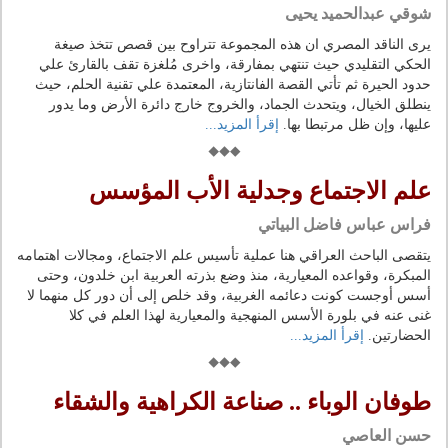
شوقي عبدالحميد يحيى
يرى الناقد المصري ان هذه المجموعة تتراوح بين قصص تتخذ صيغة
الحكي التقليدي حيث تنتهي بمفارقة، واخرى مُلغزة تقف بالقارئ علي
حدود الحيرة ثم تأتي القصة الفانتازية، المعتمدة علي تقنية الحلم، حيث
ينطلق الخيال، ويتحدث الجماد، والخروج خارج دائرة الأرض وما يدور
عليها، وإن ظل مرتبطا بها.
إقرأ المزيد...
علم الاجتماع وجدلية الأب المؤسس
فراس عباس فاضل البياتي
يتقصى الباحث العراقي هنا عملية تأسيس علم الاجتماع، ومجالات اهتمامه
المبكرة، وقواعده المعيارية، منذ وضع بذرته العربية ابن خلدون، وحتى
أسس أوجست كونت دعائمه الغربية، وقد خلص إلى أن دور كل منهما لا
غنى عنه في بلورة الأسس المنهجية والمعيارية لهذا العلم في كلا
الحضارتين.
إقرأ المزيد...
طوفان الوباء .. صناعة الكراهية والشقاء
حسن العاصي