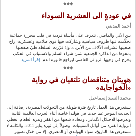
في عودةٍ الى العشرية السوداء
أحمد المديني
بين الآني والماضي، نتعرف على مأساة فردية في قلب مجزرة جماعية
تحكّمت فيها ظروف سياسية وشاركت فيها قوى ظلامية وعسكرية، راح
ضحيتها عشرات الآلاف من الأبرياء. وإذ قرّرت السلطة طيّ صفحتها
بمحوها من الذاكرة الجمعية بثمن شراء السلم والاستتباب في الحكم،
يخرج في وجهها الروائي العاصي ليراجع فاتورة الدم.
إقرأ المزيد...
هويتان متناقضان تلتقيان في رواية
«الخواجاية»
محمد السيد إسماعيل
يستعرض هذا العمل تاريخ فترة طويلة من التحولات المصرية، إضافة إلى
الحديث الموجز عما حدث في هولندا خاصة أثناء الحرب العالمية الثانية
وتعرضها للاحتلال الألماني، ومعاناة شعبها من الفقر وندرة الطعام. تغطي
الرواية الفترة من أوائل الستينيات، وصولاً إلى ثورة يناير 2011. والكاتبة لا
تستعرض هذا التاريخ، سواء الهولندي أو المصري، إلا من خلال تصوير