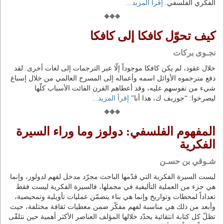
الفكري الفلسفي.
إقرأ المزيد...
كيف تحوّل كافكا إلى كافكا
نجـوى بركات
خلال عقود، لم يكن كافكا موجوداً إلّا عبر الترجمات إلى لغات أخرى. لقد
دفع مترجموه الأوائل اسمه وأعماله إلى المسرح العالمي من خلال إسباغ
شيء من نفوسهم عليه، وقد أعطاهم القرن الفائت الأسباب كلّها
ليصرخوا: “جوزيف ك، هذا أنا”
إقرأ المزيد...
المفهوم الفلسفي: دولوز وما وراء السيرة
الفكرية
شـوقي بن حسـن
ليست السيرة الفكرية التي قدّمها الباحث مجرّد مدخل لفهم لدولوز، وإنما
هي جزء من العملية التأليفية في مجملها، فالسيرة الفكرية ليست فقط
تعداداً لمحطات وتواريخ وإنما هي بناء يتضمّن عمليات تأويلية وتمحيصية،
وأبعد من ذلك هي مناسبة لفهم مفكّر ضمن معطيات ثقافة مختلفة، حيث
تظلّ كل كتابة انتقائية يحدّد خلالها المؤلف العناصر الأكثر أهمية حين نتلقّى