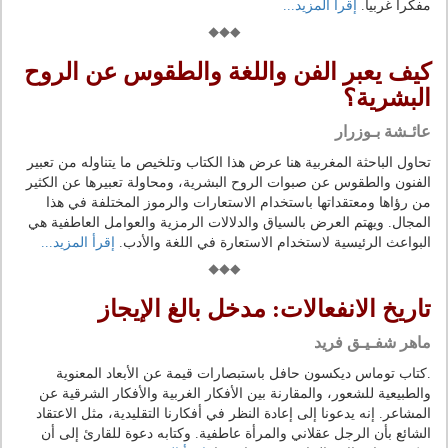
مفكراً غربياً.
إقرأ المزيد...
كيف يعبر الفن واللغة والطقوس عن الروح
البشرية؟
عائـشة بـوزرار
تحاول الباحثة المغربية هنا عرض هذا الكتاب وتلخيص ما يتناوله من تعبير
الفنون والطقوس عن صبوات الروح البشرية، ومحاولة تعبيرها عن الكثير
من رؤاها ومعتقداتها باستخدام الاستعارات والرموز المختلفة في هذا
المجال. ويهتم العرض بالسياق والدلالات الرمزية والعوامل العاطفية هي
البواعث الرئيسية لاستخدام الاستعارة في اللغة والأدب.
إقرأ المزيد...
تاريخ الانفعالات: مدخل بالغ الإيجاز
ماهر شفـيـق فريد
.كتاب توماس ديكسون حافل باستبصارات قيمة عن الأبعاد المعنوية
والطبيعية للشعور، والمقارنة بين الأفكار الغربية والأفكار الشرقية عن
المشاعر. إنه يدعونا إلى إعادة النظر في أفكارنا التقليدية، مثل الاعتقاد
الشائع بأن الرجل عقلاني والمرأة عاطفية. وكتابه دعوة للقارئ إلى أن