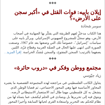
إيلان بابيه: فوات القتل في «أكبر سجن
على الأرض»؟
سومر شحادة
هذا الكتاب مدخلٌ لفهم الطريقة التي يفكّر بها الصهاينة في أصحاب
الأرض، وهو سجلٌّ للمشروع الصهيوني الإسرائيلي. ويركّز بابيه على
سياسات "إسرائيل"، خصوصاً تلك التي وضعتها بعد عام 1967، وصنعت
الصورة التي انتهى عليها الحال في الضفّة الغربية وقطاع غزّة، اللتين
يصفهما بالترتيب؛ السجن المفتوح، والسجن مُشدَّد الحراسة.
إقرأ المزيد...
مجتمع ووطن وفكر في «دروب حائرة»
زياد جيّوسي
يتناول الكاتب الفلسطيني في مراجعته لهذه المجموعة القصصية ما يعتبره
المحاور الأساسية فيها وهي المحور الاجتماعي، ثم قضايا الوطن الذي
ينشغل به كل فلسطيني مهما طال أمد الاستعمار الاستيطاني لأرضه،
ويتوق فيه إلى تحريرها بل ويتمادى في الحلم ليكشف عما يتمناه لها من
نظام للحكم بعد التحرير واستعادة القرى لحياتها السابقة وأخيرا المحور