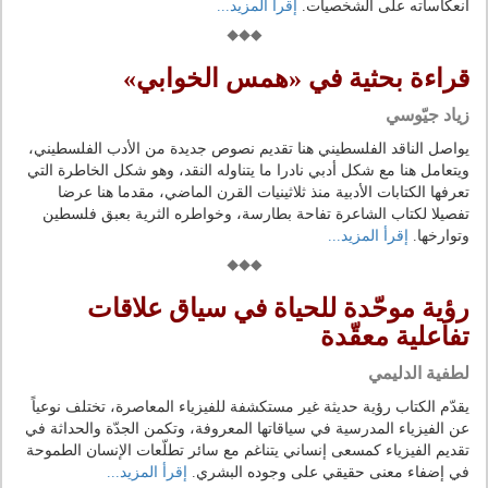
انعكاساته على الشخصيات.
إقرأ المزيد...
قراءة بحثية في «همس الخوابي»
زياد جيّوسي
يواصل الناقد الفلسطيني هنا تقديم نصوص جديدة من الأدب الفلسطيني،
ويتعامل هنا مع شكل أدبي نادرا ما يتناوله النقد، وهو شكل الخاطرة التي
تعرفها الكتابات الأدبية منذ ثلاثينيات القرن الماضي، مقدما هنا عرضا
تفصيلا لكتاب الشاعرة تفاحة بطارسة، وخواطره الثرية بعبق فلسطين
وتوارخها.
إقرأ المزيد...
رؤية موحّدة للحياة في سياق علاقات
تفاعلية معقّدة
لطفية الدليمي
يقدّم الكتاب رؤية حديثة غير مستكشفة للفيزياء المعاصرة، تختلف نوعياً
عن الفيزياء المدرسية في سياقاتها المعروفة، وتكمن الجدّة والحداثة في
تقديم الفيزياء كمسعى إنساني يتناغم مع سائر تطلّعات الإنسان الطموحة
في إضفاء معنى حقيقي على وجوده البشري.
إقرأ المزيد...