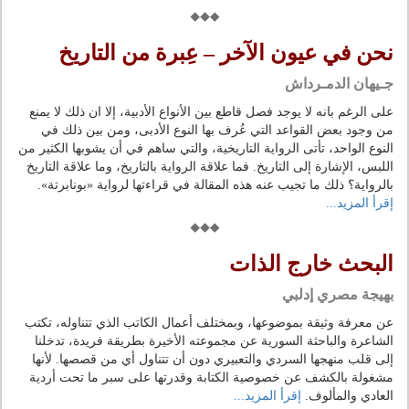
نحن في عيون الآخر – عِبرة من التاريخ
جـيهان الدمـرداش
على الرغم بانه لا يوجد فصل قاطع بين الأنواع الأدبية، إلا ان ذلك لا يمنع
من وجود بعض القواعد التي عُرف بها النوع الأدبى، ومن بين ذلك في
النوع الواحد، تأتى الرواية التاريخية، والتي ساهم في أن يشوبها الكثير من
اللبس، الإشارة إلى التاريخ. فما علاقة الرواية بالتاريخ، وما علاقة التاريخ
بالرواية؟ ذلك ما تجيب عنه هذه المقالة في قراءتها لرواية «بونابرتة».
إقرأ المزيد...
البحث خارج الذات
بهيجة مصري إدلبي
عن معرفة وثيقة بموضوعها، وبمختلف أعمال الكاتب الذي تتناوله، تكتب
الشاعرة والباحثة السورية عن مجموعته الأخيرة بطريقة فريدة، تدخلنا
إلى قلب منهجها السردي والتعبيري دون أن تتناول أي من قصصها. لأنها
مشغولة بالكشف عن خصوصية الكتابة وقدرتها على سبر ما تحت أردية
العادي والمألوف.
إقرأ المزيد...