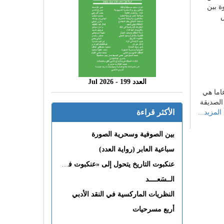
ة بين
س
العدد 199 - 2026 Jul
اما هي
الصديقة
الأكثر قراءة
المزيد...
بين الصوفية وسحرية الصورة
سباعية العابر (رواية العدد)
عنكبوت التاريخ يتحول إلى «عنكبوت فى القلب»
الــسَعــــد
النظريات الماركسية في النقد الأدبي
أربع مسرحيات