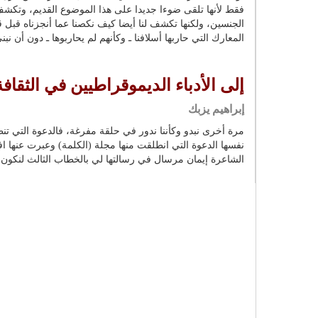
فقط لأنها تلقى ضوءا جديدا على هذا الموضوع القديم، وتكشف 
الجنسين، ولكنها تكشف لنا أيضا كيف نكصنا عما أنجزناه قب
المعارك التي حاربها أسلافنا ـ وكأنهم لم يحاربوها ـ دون أن نب
إلى الأدباء الديموقراطيين في الثقافة
إبراهيم يزبك
مرة أخرى نبدو وكأننا ندور في حلقة مفرغة، فالدعوة التي تن
نفسها الدعوة التي انطلقت منها مجلة (الكلمة) وعبرت عنها اف
الشاعرة إيمان مرسال في رسالتها لي بالخطاب الثالث لنكون 