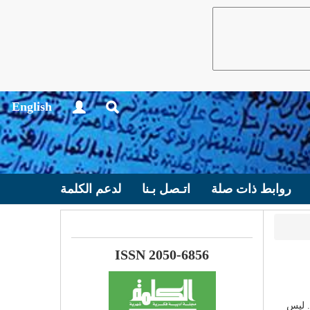
English
روابط ذات صلة
اتـصل بـنا
لدعم الكلمة
ISSN 2050-6856
. ليس