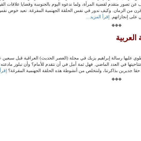
عن تصور متقدم لقضية المرأة، ولما ندعوه اليوم بالجنوسة وقضايا علاقات القو
ل قرن من الزمان. وكيف ندور في نفس الحلقة الجهنمية المفرغة. نعيد خوض نف
ني على إنجازاتهم.
إقرأ المزيد...
 العربية
طوي عليها رسالة إبراهيم يزبك في مجلة (العصر الحديث) العراقية قبل سبعين ع
تتاحيتها في العدد الماضي. فهل ثمة أمل في أن نتقدم للأمام؟ وأن نبلور مادعته 
حقا جديرين بذاكرتنا، ولنتخلص من أنشوطة هذه الحلقة الجهنمية المفرغة؟
إقرأ 