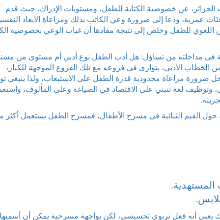
الجزائر، عن خصوصية الكتابة للطفل، ومستويات الإدراك، حيث قدم
ات عمرية، ودعا إلى ضرورة وعي الكاتب بذلك ومراعاة الأبعاد النفسي
موس اللغوي للطفل وخلص إلى نتيجة مفادها أن غياب الوعي بخصوصية الكت
ية في مداخلته من تساؤل: هل أدب الطفل نوع أدبي أم مستوى من مست
 الخطاب الأدبي، يتوازى في فروعه مع تلك الفروع الموجهة للكبار،
ل ضرورة مراعاة محدودية قدرة الطفل على الاستيعاب، ولذا ينبغي ت
ل، وتوظيف لغة تنبني على الاقتصاد في الصياغة وعلى المألوف، واستعم
جربته.
 حول القيم الثنائية في مسرح الأطفال، فمسرح الطفل يستعمل أكثر م
 المستهدية.
لابس.
ك يعني أنه فعل تربوي تحسيسي، لكن بواجهة مسرحية يمكن أن أسميها