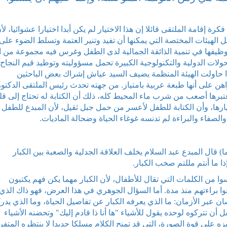
 إقامة الملتقى قائلا إن هذا الاختيار لم يكن أبدا اختيارا عشوائيا، لأ
 الهيئات المختصة التي يمكنها أن تفيد وتنير العتمة وتسلط الضوء على
وتوظيفها في تنمية الذائقة الجمالية لدى الطفل وغرس فيه مجموعة من ا
تحولات الدولية والتكنولوجية الكبيرة تحمل مسؤوليته وتوطيد قيم النجاح
ذا حاولت الهيئة المنظمة يضيف السيد عياش إشراك بعض الباحثين
هن على أنها طبعة عربية بامتياز. من جهته تحدث رئيس الملتقى الدكتور
تبرها أصعب من شرب ماء المحيط كله، ذلك أن الكتابة له تحتاج إلى قل
ارها، وأن الكتابة للطفل لأعسر من حمل جبل ثقيل، لأن المبدع للطفل 
لصفاء والبراءة لم تدنسه غوغاء الحياة وضحالة الماديات.
قال المبدع عبد السلام يخلف العلاقة الجدلية والصعبة بين الكبار
ذا ما أنتم مللتم صخب الكبار.
سوا من الكلمات التي تقال للأطفال، لأن الكبار مهما يكن فهم يكتبون
وا براءتهم منذ مدة. أما السؤال الجوهري في هذا العرض، فهو ذاك الذي
 عبر الأزمان: ما الذي يعرفه الكبار عن تفاصيل الحياة، وما الذي يدر
ن تتركوه لوحده يقول للأشياء "ها أنا ذا قادم إليك" وتحضنه الأشياء
زه على قوة الصورة، التي قد تمنح الكلام مسلكا جديدا لا ينتظره المتفر