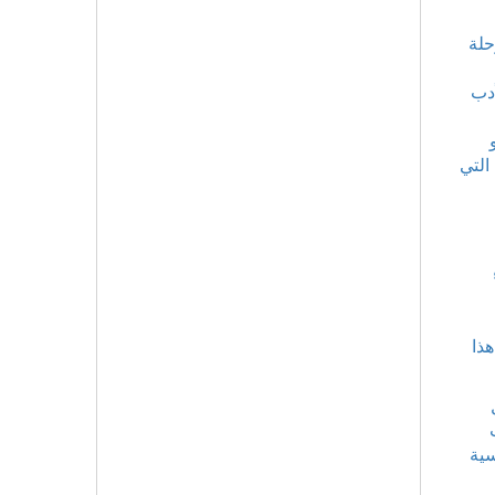
حلة
أدب
التي
هذا
سية