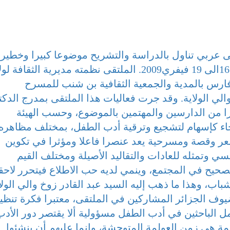
ى عربي تناول بالدراسة والتشريح موضوعا كبيرا وخطيرا
أدب الطفل وهذا في الفترة الممتدة من 16الى 19 فيفري2009. الملتقى نظمته مديرية الثقافة
 فارس بالمدية والجمعية الثقافية بن شنب للمسرح
الي الولاية. وقد جرت فعاليات هذا الملتقى بمدرج الدكت
 من الدارسين والمهتمين بالموضوع، وحسب الهيئة
 جاء كإسهام لتشجيع وترقية أدب الطفل، بمختلف مظاهره
شعر وقصة ومسرحية يعد عنصرا فاعلا ومؤثرا في تكوين
 وتمثله للعادات والتقاليد الأصيلة ومختلف القيم
لصحيح في المجتمع، وينمي لديه حب الاطلاع فيتحرر لاحق
باب، وهذا ما ذهب إليه السيد عبد القادر زوخ والي الولا
يوف الجزائر المشاركين في الملتقى، معتبرا فكرة تنظي
مل الباحثين في أدب الطفل مسؤولية ألا يقتصر دور الأدب
 هي زمن العولمة المتوحشة، وإنما عليهم أن ينشئوا