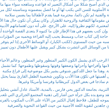
دبي الذي أصبح شكلا من أشكال التعبير له قواعده ومناهجه سواء منها ما
 الأسلوبية للسن التي يكتب لها أو ما اتصل بمضمونه ومناسبته لكل مر
الفنية لم تكن دائما، محترمة فيما يقدم لأطفالنا بما يضمن سلامة
مقوماتها الثقافية والروحية للاهتزاز. وكان يمكن أن تكون حال هذا ال
عتبرة، لكنهم نظروا إليه، على الأرجح، على أنه دون اهتماماتهم الأدبية
وإن كتب بعضهم في هذا الإطار فإن ما كتبوه لا يتعدى القصة الواحدة أو
حاجة إلى كتاب جذاب ومبسط يحبب إليه القراءة ويحميه من المؤثرات 
ناسبه من حيث المستوى (ككتب الكبار)، أو الوسائط الأخرى إذا لم يتوفر
ها من الوسائل التي انتشرت بشكل كبير ويقبل عليها الأطفال دون تمييز
 الرحب الذي يشمل الكون الكبير المنظور وغير المنظور، وعالم الأحياء
آلامها وأفراحها وأحزانها وضعفها وقوتها وسقوطها وطموحها؛ كما تشمل
نة. وهذا ما جعل اللدكتور شنوفي يشير بكل موضوعية إلى فراغ مكتبة
 أهميتها في تكوّن هذا الأدب وتكوين شخصية الطفل القارئ بينما يحتل 
م نماذجا في بعض الدول كبريطانيا وفرنسا وأمريكا وغيرها.
ربية، بجامعة الدكتور يحي فارس ـ بالمدية، الأستاذ عادل آتشي بتحليل
د وضع يده بكل جرأة حين أشار إلى ذهنية المجتمع الجزائري التي تلعب
لموجه للطفل، فلاحظ إقبال الكثير من الآباء على الأدب المكتوب بالفرن
 جاهدين لتقوية اللغة الأجنبية من حيث القواعد النحوية والصرفية