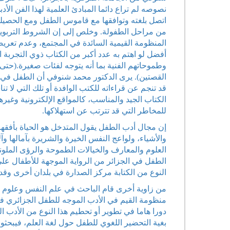
نصوصه لم تراع دائما المبادئ العلمية لهذا الفن الأ
اتصل بلغته وتوافقها مع قاموس الطفل ومع الحصيلة
من مراحل الطفولة. وخلص إلى إن الشروط التربوية و
المنظومة القيمية السائدة في المجتمع، وعدم تعريض 
أفضل لو اهتم به عدد أكبر من الكتاب ذوي التجربة الم
وطموحاتهم الفنية بما أنه يتوجه لفئات صغيرة.(حتى 
القصتين). يرى الدكتور محمد شنوفي أن الطفل في 
قد تنجم عن قراءاته للكتب الوافدة أو تلك التي لا ت
الكتاب الجيد والمناسب، كالمواقع الإلكترونية وغير
للمخاطر التي قد تترتب عن استهلاكها.
إن مجال أدب الطفل يقول المتدخل هو الحياة بأفقها
والأشياء، ولواعج النفس الخيرة والشريرة بآمالها و
العلوم والمعارف والخيالات الطموحة والرؤى الملو
الطفل في الجزائر من الرواية الموجهة للأطفال على
النوع من الكتابة مركز الصدارة في بلدان أخرى وقد
من زاوية أخرى قام الباحث في علم النفس وعلوم الت
منظومة القيم في الأدب الموجه للطفل الجزائري فق
دورا هاما في تطوير أو تحطيم هذا النوع من الأدب ا
بغية التحضير اللغوي للطفل حول لغة العلم، فيبحثون