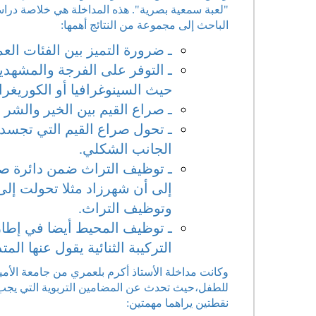
"لعبة سمعية بصرية". هذه المداخلة هي خلاصة درا
الباحث إلى مجموعة من النتائج أهمها:
ـ ضرورة التميز بين الفئات الع
ـ التوفر على الفرجة والمشهدي
حيث السينوغرافيا أو الكوريغرا
ـ صراع القيم بين الخير والشر
ـ تحول صراع القيم التي تجس
الجانب الشكلي.
ـ توظيف التراث ضمن دائرة صرا
إلى أن شهرزاد مثلا تحولت إلى 
وتوظيف التراث.
ـ توظيف المحيط أيضا في إطار
التركيبة الثنائية يقول عنها ال
وكانت مداخلة الأستاذ أكرم بلعمري من جامعة الأمير
للطفل،حيث تحدث عن المضامين التربوية التي يجب 
نقطتين يراهما مهمتين: