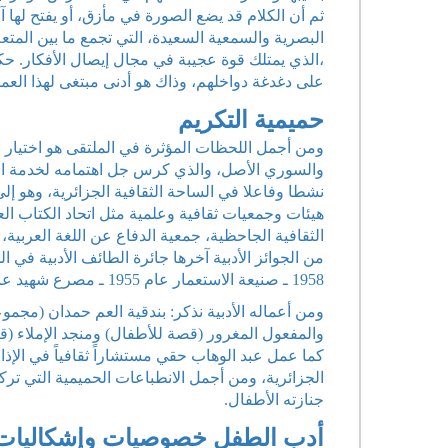
ثم أن الكلام قد يضع الصورة في مأزق، أو يفتح لها 
البصرية والسمعية السعيدة، التي تجمع ما بين المتع
،الذي يمتلك قوة عجيبة في مجال إيصال الأفكار. حك
على دغدغة دواخلهم، وذاك هو أدنى مبتغى لهذا العم
حميمية التكريم
ومن أجمل اللحظات المؤثرة في الملتقى هو اختيار 
والسوري الأصل، والذي كرس جل اهتمامه لخدمة الث
نشطا وفاعلا في الساحة الثقافية الجزائرية، وهو إل
هيئات وجمعيات ثقافية وعلمية مثل اتحاد الكتاب العر
الثقافية الجاحظية، جمعية الدفاع عن اللغة العربية،
1958 ـ صنيعة الاستعمار عام 1955 ـ مصرع شهيد عام 1956 ـ مسرحية عدنان المدني عام 1958‏م.
ومن أعماله الأدبية نذكر: بندقية العم حمدان (مج
والمفعول المغرور (قصة للأطفال) ومنجد الإملاء (قص
كما عمل عبد الوهاب حقي مستشاراً ثقافياً في الإذا
الجزائرية، ومن أجمل الانطباعات الحميمية التي تر
جنازته الأطفال.
أدب الطفل خصوصيات وإشكاليات