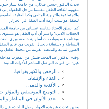
تحدث الدكتور حسين فيلالي، من جامعة بشار جنوب 
مفهوما لثقافة الطفل مقسما مراحل الطفولة إلى فئ
والاجتماعية والتربوية للمتلقي وكذا العناية بالقا
للطفل هو سبب أزمة أدب الطفل في الجزائر.
كما انطلق الأستاذ بلقاسم عيساني من جامعة المد
الخطاب الأدبي؟ واعتبر أن أدب الطفل هو مستوى من
ويختلف عنه بمواصفات أسلوبية خاصة، ويرى المتدخ
البساطة والاستعانة بالخيال القريب من عالم الطف
الصور البيانية والبديعية القريبة من محيط الطفل وت
وقدم الدكتور عبد المجيد فنيش من المغرب مداخلة
غيره من قنوات التواصل المباشر للأدوات التالية:
ـ الرقص والكوريغرافيا.
ـ الغناء والإنشاد.
ـ الأقنعة والدمى.
ـ التوميج الموسيقي والمؤثرات
ـ تعدد الألوان في المناظر والم
وحين نتحدث عن هذه الأدوات يقول الباحث، فإن ذل