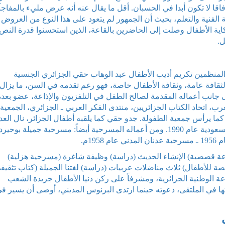
آفاقا لا تكون أبدا في الحسبان. أقل ما يقال عنه أنه عرض مليء بالمفاج
ة الفنية والتعلم، بحيث أن الجمهور لم يتعود على هذا النوع من العروض
اية الأطفال وصلت إلى الحاضرين بالقاعة، الذين استحسنوا قدرة النص
ل.
المنظمين تكريم أديب الأطفال عبد الوهاب حقي الجزائري الجنسية
قافة عامة، وثقافة الأطفال خاصة، فهو رغم تقدمه في السن، ما يزال
ى جانب أعماله المقدمة لصالح الطفل في التلفزيون والإذاعة، عضو بعدة
ب، اتحاد الكتاب الجزائريين، منتدى الفكر العربي ـ الجزائري، الجمعية
 كما يرأس جمعية الطفولة. جدو حقي كما يلقبه أطفال الجزائر، نال العد
من الجوائز الأدبية آخرها جائرة الطائف الأدبية في السعودية عام 1990‏. ومن أعماله المسرحية أيضاً: مسرحية جميلة 
موعة قصصية) الإنشاء الحديث (دراسة) وظيفة شاغرة (مسرحية هزلية)
ة للأطفال) ثلاث مناضلات عربيات (دراسة) لغتنا الجميلة (كتاب تثقيفي
عة الوطنية الجزائرية، ومشرفاً على ركن دنيا الأطفال جريدة الشعب
كها في الملتقى، دعوته حينما ارتدى البرنوس المديني، أوصى أن يسير ف