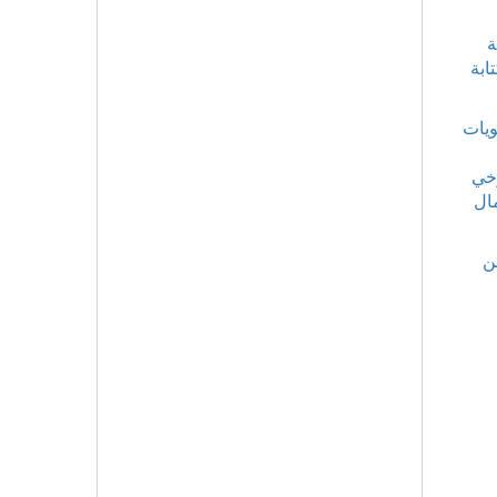
ة
ابة
ويات
وخي
ال
ن