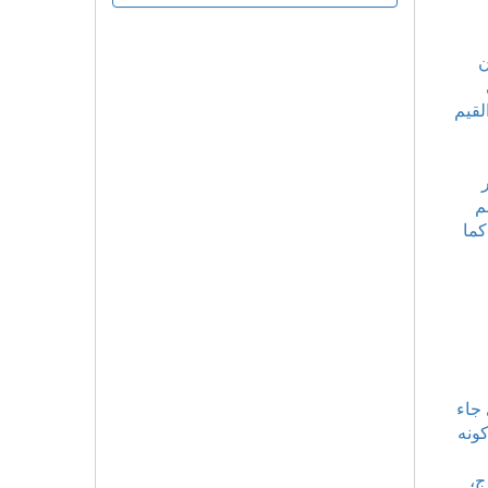
ن
لقيم
م
كما
 جاء
كونه
ج،