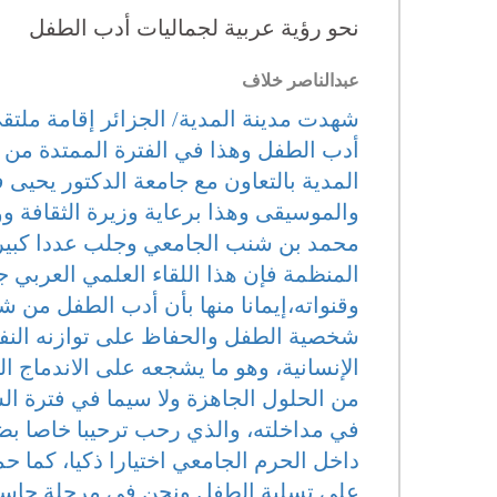
نحو رؤية عربية لجماليات أدب الطفل
عبدالناصر خلاف
شهدت مدينة المدية/ الجزائر إقامة ملتق
المدية بالتعاون مع جامعة الدكتور يحيى
والموسيقى وهذا برعاية وزيرة الثقافة وو
محمد بن شنب الجامعي وجلب عددا كبيرا
المنظمة فإن هذا اللقاء العلمي العربي
وقنواته،إيمانا منها بأن أدب الطفل من 
شخصية الطفل والحفاظ على توازنه النفسي
الإنسانية، وهو ما يشجعه على الاندماج ا
من الحلول الجاهزة ولا سيما في فترة الش
في مداخلته، والذي رحب ترحيبا خاصا بض
داخل الحرم الجامعي اختيارا ذكيا، كما ح
على تسلية الطفل ونحن في مرحلة حاسمة