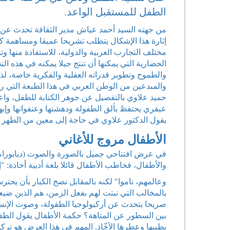
الطفل للمستقبل الواعد.
من جهته السيد أحمد عياش مدير الثقافة تحدث عن فكرة
إثارة هذا الإشكال يتطلب تشريحا عميقا ومساهمة كل
مختلف التجارب العربية والدولية، للاستفادة منها 
الحضارية التي يمكنها أن تنتج جيلا يمكنه في هذه ال
والطموح وتطوير قدراته العقلية والفكرية خاصة، ل
والمبدعين من الوطن العربي في هذا الطبعة التي را
حميد علاوي بالتفصيل عن جوهر الكتابة للطفل، واع
عبقري يحتفظ بألق الطفولة ودهشتها وعنفوانها وإبه
يقول الدكتور علاوي في حاجة إلى معين من الطهر وا
الأطفال مروج للأغاني
في عرض افتتاحي جميل بالصورة والصوت (ديابوراما) 
والأطفال، فخاطب الأطفال قائلا بلغة أدبية أخاذة: "إ
وعالمهم، ناموا" لكنه بالمقابل نصح الكبار بأن يحتر
بالمخالب التي نبتت لهم بفعل الزمن، هم الذين ضيع
صريحا يتحدث عن أركيولوجيا الطفولة، وصوت الإنسان
بين السطور عن المتاهة؟ حكمة الأطفال يقول الطفل أ
بطيبها وعطرها الأخّاذ. المهم في هذا العرض هو تركي