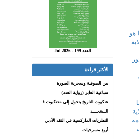
 هو
 لولاية
العدد 199 - 2026 Jul
ور
الأكثر قراءة
بين الصوفية وسحرية الصورة
سباعية العابر (رواية العدد)
ا
عنكبوت التاريخ يتحول إلى «عنكبوت فى القلب»
ية
الــسَعــــد
مه
النظريات الماركسية في النقد الأدبي
أربع مسرحيات