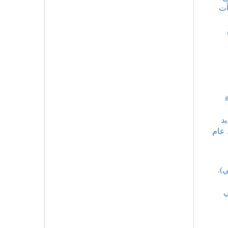
آت
يد
بوحيرد عام
).
ي