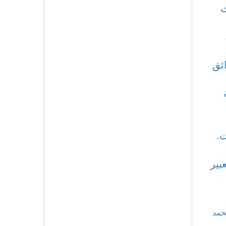
ث
ئق
ت.
بير
حمد