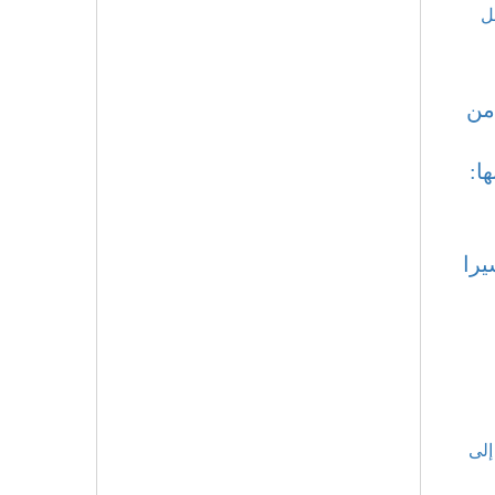
ل
من
ا:
يرا
إلى