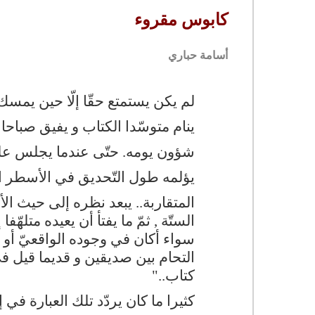
كابوس مقروء
أسامة حباري
لم يكن يستمتع حقّا إلّا حين يمسك ك
ينام متوسّدا الكتاب و يفيق صباحا
شؤون يومه. حتّى عندما يجلس على 
يؤلمه طول التّحديق في الأسطر ا
المتقاربة.. يبعد نظره إلى حيث ال
الستّة , ثمّ ما يفتأ أن يعيده متلهّف
سواء أكان في وجوده الواقعيّ أو بي
التحام بين صديقين و قديما قيل في
كتاب.."
كثيرا ما كان يردّد تلك العبارة في 