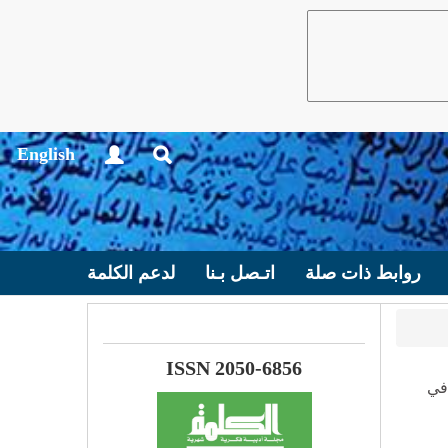
English
روابط ذات صلة
اتـصل بـنا
لدعم الكلمة
ISSN 2050-6856
 في