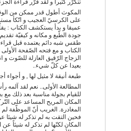
تتكرّر كثيرا و لقد قرّر قراءة الجز
المكوث أطول قدر ممكن من الوقت
على الكرسيّ العجيب و اتّكأ مستمتع
عميقا و بدأ يستكشف الكتاب : يقلّ
جودة الطّبع و مكانه و كيفيّة تقديم
طقس شبه دائم يعتمده قبل قراءة لأ
الكتاب و مع فتحه الصّفحة الأولى 
الزجاج الرّقيق العازلة للصّوت و ان
بعيدا عن كلّ شيء..
طبعة أنيقة لا مثيل لها , و أجواء
المطالعة الأولى.. نعم لقد آلمه ر
للقيام بجولة مناسبة بعد ذلك مع ب
المكان المريح المساعد على التّركي
المغادرة. الغريب أنّ الموظّفة لم ت
فحين التقت به لم تذكر له شيئا عن
المكان لكنّها لم تذكر له شيئاً 