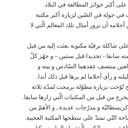
على أكبر جوائز المطالعة في البلاد.
ب في جولة في الصّين لزيارة أكبر مكتبة
أحلامه أن يزور أمثال تلك المعالم الّتي لا
لى شاكلة برقيّة مكتوبة بعثت إليه من قبل
ه سابقا - تحديدا قبل سنتين – و جهّز كلّ
بالغين منتصف عقدهما السّادس و بينه و
ليلته و رأى أحلاما لم يرها قبل ذلك أبدا..
 تُوّجت بزيارة مطوّلة برمجت لمدّة ثلاثة
يخرج من قبل من المكتبات الّتي زارها سابقا.
كريسطاليّة و مدرّجات عديدة , و الأهمّ من
حة التّي تمتدّ على سطحها المكتبة العجيبة.