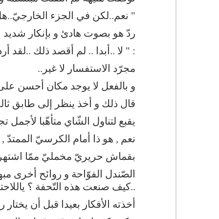
" نعم..لكن في الجزء الخارجيّ..هل
ردّ هو بصوت هادئ و بإنكار شديد
: " لا ..أبدا .. لم أقصد ذلك ..لقد أ
مجرّد الاستفسار لا غير..
و بالفعل لا يوجد مكان أحسن على 
قال ذلك و أخذ ينظر إلى طابق ثال
يقبع لتناول الشّاي متأهّبا لأجمل ت
نعم , هو ذا أمام الكرسيّ الممتدّ
بقماش حريريّ مخمليّ ممّا اشتهر
الصّندل الفوّاحة و روائح أخرى مب
..كيف صنعت هذه التّحفة ؟ ياللاحتفا
أخذته الأفكار بعيدا قبل أن يختا