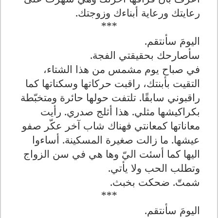
رعايتك ورعاية أبناءك وزوجتك.
***
اليومَ سأنتقم.
سأصارحك بحقيقتي الفجة.
في صباح يوم مشمس من هذا الشتاء،
التقيت بأبنتك، راقبت حركاتها وسكناتها كما
راقبوني سابقًا. تلتفت حولها حائرة ومتخبّطة
بكراكيشها مثلي. هذا أثلج صدري. رأيت
معاناتها كمعانتي فهناك شاب آخر عكّر صفو
عيشها
. ما زالت صغيرة المسكينة.
أساءوا
اليها كما أسئت اليّ وها هي
في
سن الزواج
وتطلب الحب ولا يأتي.
شمتّ.
ضحكت بخبث.
***
اليومَ سأنتقم.