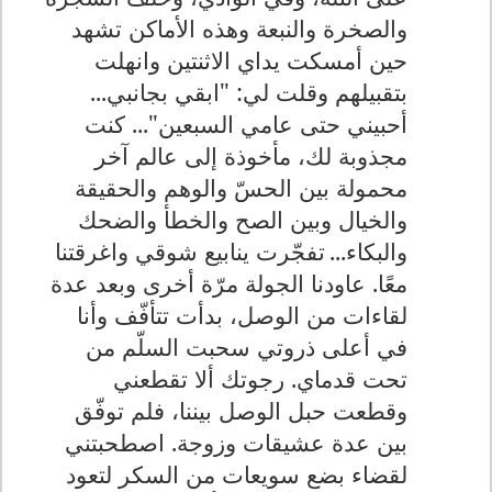
والصخرة والنبعة وهذه الأماكن تشهد
حين أمسكت يداي الاثنتين وانهلت
بتقبيلهم وقلت لي: "ابقي بجانبي...
أحبيني حتى عامي السبعين"...
كنت
مجذوبة لك، مأخوذة إلى عالم آخر
محمولة بين الحسّ والوهم والحقيقة
والخيال وبين الصح والخطأ والضحك
والبكاء...
تفجّرت ينابيع شوقي واغرقتنا
معًا. عاودنا الجولة مرّة أخرى وبعد عدة
لقاءات من الوصل، بدأت تتأفّف وأنا
في أعلى ذروتي سحبت السلّم من
تحت قدماي. رجوتك ألا تقطعني
وقطعت حبل الوصل بيننا، فلم توفّق
بين عدة عشيقات وزوجة.
اصطحبتني
لقضاء بضع سويعات من السكر لتعود