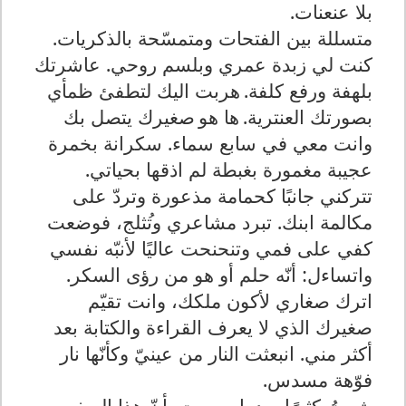
بلا عنعنات
.
متسللة بين الفتحات ومتمسّحة بالذكريات.
كنت لي زبدة عمري وبلسم روحي.
عاشرتك
بلهفة ورفع كلفة.
هربت اليك لتطفئ ظمأي
بصورتك العنترية.
ها هو
صغيرك يتصل بك
وانت معي في سابع سماء. سكرانة بخمرة
عجيبة مغمورة بغبطة لم اذقها بحياتي.
تتركني جانبًا كحمامة مذعورة وتردّ على
مكالمة ابنك. تبرد مشاعري وت
ثلج، فوضعت
كفي على فمي وتنحنحت عاليًا لأنبّه نفسي
واتساءل: أنّه حلم أو هو من رؤى السكر.
اترك صغاري لأكون ملكك، وانت تقيّم
صغيرك الذي لا يعرف الق
را
ءة والكتابة بع
د
أكثر مني. انبعثت النار من عينيّ وكأنّها نار
فوّهة مسدس.
شمتُ كثيرًا بعدما سمعت بأنّ هذا الصغير