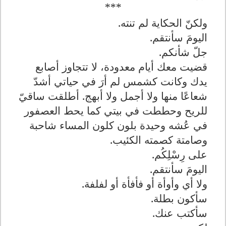
***
ولكنّ الحكاية لم تنته.
اليومَ سأنتقم.
جلّ شأنكم.
قضيت معك أيام معدودة، لا تتجاوز أصابع
يدك وكانت كشمس
لم أرَ في حياتي أشدّ
شعاعًا منها ولا أجمل ولا أبهج. أطلقت ساقيّ
للريح وحططت في بيتي كما يحط العصفور
في عُشه وحيدة بلون كلون المساء شاحبة
وصامتة كصمته الكئيب.
على رِسْلِكُم.
اليومَ سأنتقم.
ولا أي وأوأة أو فأفأة أو لفلفة.
سأكون بطلة.
سأكتب عنك.