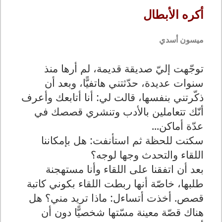
أكره الأبطال
ميسون أسدي
توجّهت إليّ صديقة قديمة، لم أرها منذ
سنوات عديدة، حدّثتني هاتفيًّا، وبعد أن
ذكّرتني بنفسها، قالت لي: أنا أتابعك وأعرف
أنّك تتعاملين بالأدب وتنشري قصصك في
عدّة أماكن...
سكتت للحظة ثم استأنفت: هل بإمكاننا
اللقاء والتحدث وجها لوجه؟
بعد أن اتفقنا على اللقاء وأنا مستهجنة
طلبها، خاصّة أنها ربطت اللقاء بكوني كاتبة
قصص. أخذت أتساءل: ماذا تريد مني؟ هل
هناك قصّة معينة مسّتها شخصيًّا دون أن