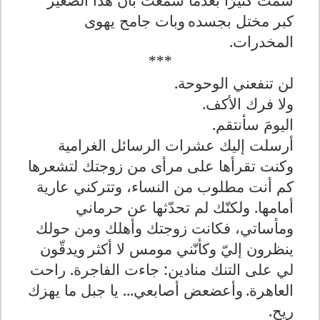
كبر
مختل بجسده
وبات جامح يهوى
المخدرات
.
***
لن تنفعني الوحوحة.
ولا فرك الأكف.
اليومَ سأنتقم.
أرسلت إليك عشرات الرسائل الغرامية
وكنت تقرأها على مرأى من زوجتك لتشعرها
كم أنت مطلوب من النساء، وتتركني عارية
أمامها. ولكنّك لم تحدّثها عن حرماني
ومأساتي
،
فكانت زوجتك وأهلك ومن حولك
ينظرون إليّ وكأنّني مومس لا أكثر
ويدقّون
لي على التنك منادين: جاءت الفاجرة. راحت
العاهرة.
وأعضعض أصابعي... يا جبل ما يهزك
ريح.