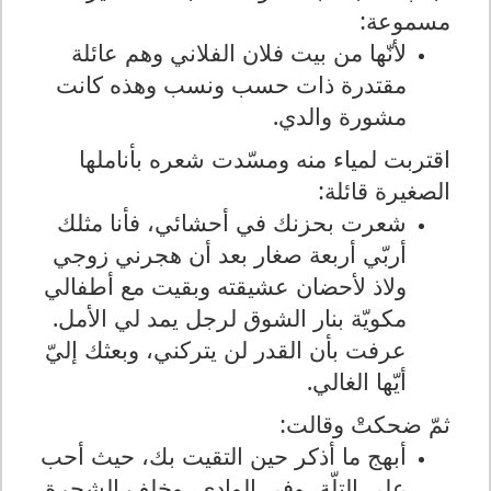
مسموعة:
لأنّها من بيت فلان الفلاني وهم عائلة
مقتدرة ذات حسب ونسب وهذه كانت
مشورة والدي.
اقتربت لمياء منه ومسّدت شعره بأناملها
الصغيرة قائلة:
شعرت بحزنك في أحشائي، فأنا مثلك
أربّي أربعة صغار بعد أن هجرني زوجي
ولاذ لأحضان عشيقته وبقيت مع أطفالي
مكويّة بنار الشوق لرجل يمد لي الأمل.
عرفت بأن القدر لن يتركني، وبعثك إليّ
أيّها الغالي.
ثمّ ضحكتْ وقالت:
أبهج ما أذكر حين التقيت بك، حيث أحب
على التلّة، وفي الوادي، وخلف الشجرة