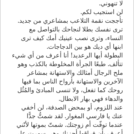
لا تنهوني.
لن استجيب لكم.
تأججت نقمة التلاعب بمشاعري من جديد
.
ترى نفسك بطلا لنجاحك بالتواصل مع
النساء، وترى نصب عينيك أمك كيف ترى
ابنها أي ديك هو بين الدجاجات.
البطولة أيها الرعديد! أنا أعرف من أي شيء
تتألف. طبعًا الجرأة المخلوطة بالكذب وهو
ملح الرجال أمثالك والاستهانة بمشاعر
الآخرين والاستهانة بأرواح الناس بما فيها
روحك كما تفعل، ولا تنسى المبادئ والمُثُل
والدهاء فهي بهار الابطال.
عند اللزوم، أو بمحض الصدفة، لن أخفي
عنك يا فارسي المغوار. لقد
شمتُّ جدًّا
عندما توفّت أم زوجتك. شمتّ بموتها لأنّني
أعرف بأن فراقها أحزنك وهي سهرت على