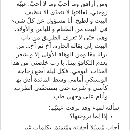
ومن أرافق وما أحبّ وما لا أحبّ. غبيّة
زوجتي، ثقافتها لا تتعدّى الا تنظيف
البيت والطبخ. أنا مسؤول عن كلّ شيء
في البيت من الطعام واللباس والأولاد،
وهي حتّى لا تعرف الطريق من باب
البيت إلى بقالة
الحارة. آخ ثم آخ...
من
يرانا معًا ومن الوهلة الأولى إلا ويشعر
بعدم التكافؤ بيننا. يا رب خلصني من هذا
العذاب اليومي، فكل ليلة أضع زجاجة
الويسكي أمامي وسط المائدة أدق بها
كأسي وأشرب حتى يستخفّني الطرب.
وأنام على وجهي طب.
سألته
لمياء
وقد برقت عينيّها:
إذا لِما تزوجتها؟
أجاب مُسبّلا أجفانه ومُتمتمًا بكلمات غير