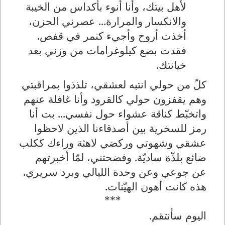
لأهل بيتك، وأنا أنوء بأكداس من الخيبة
والانكسار والمرارة... عصرني الحزن،
أخذت أروح وأجيء كنمر في قفص.
فقدت بضع كيلوغرامات من وزني بعد
خيانتك.
كلّ من حولي انتبه لعشقي، تلذذوا بمراقبتي
وهم يقفزون حولي كالقرود وأنا غافلة عنهم
واتخبّط كناقة عشواء حول نفسي... بت أنا
رمز للسخرية بين أصدقاءنا الذين لاحظوا
عشقي وشهوتي وركضي لاهثة وراءك ككلب
ضائع بلذّة ساديّة. وفضحتني، لمّا أخبرتهم
عن جوعي وعن وحدة الليالي وبرد سريري.
هذه كانت أهون الهيّنات.
***
اليوم سأنتقم.