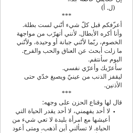
(ل. أ)
***
أعر
ف
كم
قبل كلّ شيء أنّني لست بطلة.
وأنا أكره الأبطال. لأنني أتهرّب من مواجهة
الخصوم، ربّما لأنّني جبانة أو وحيدة، ولأنّني
ما زلت أبحث عن العناق والحب والفرح
.
اليوم سأنتقم.
سأعرّيك وأعرّي نفسي.
ليقفز الذنب من عينيّ ويصبغ خدّي حتى
الأذنين.
***
قال لها وقناع الحزن على وجهه:
لا أحد يفهمني
،
لا أحد يقدر الحياة التي
أعيشها مع امرأة بليدة لا تعي شيء من
الحياة. لا تسألني أين أذهب، ومتى أعود