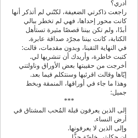
أدري؟
راجعت ذاكرتي الضعيفة، لكنّني لم أتذكر أنها
كانت محور إحداها، فهي لم تخطر ببالي
أبدًا، ولم تكن بيننا قصصًا مثير
ة
تستأهل
الكتابة، كانت بيننا مجرّد صداقة عابرة.
في النهاية التقينا، وبدون مقدمات، قالت:
كتبت خاطرة، وأريدك أن تنشريها لي.
أخرجت من حقيبتها بعض الأوراق وناولتني
إيّاها وقالت اقرئيها وسنتكلم فيما بعد.
وهذا ما جاء في أوراقها، المنمقة وبخط
جميل:
***
إلى الذين يعرفون قبلة المُحب المشتاق في
أرض النساء.
وإلى الذين لا يعرفونها.
إن حكايتي خاصّة جد
ا.