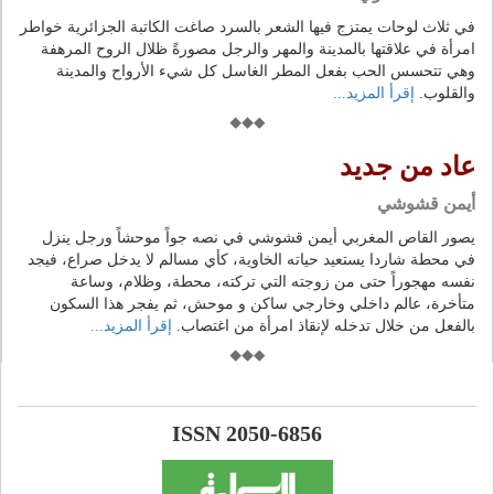
في ثلاث لوحات يمتزج فيها الشعر بالسرد صاغت الكاتبة الجزائرية خواطر
امرأة في علاقتها بالمدينة والمهر والرجل مصورةً ظلال الروح المرهفة
وهي تتحسس الحب بفعل المطر الغاسل كل شيء الأرواح والمدينة
والقلوب.
إقرأ المزيد...
عاد من جديد
أيمن قشوشي
يصور القاص المغربي أيمن قشوشي في نصه جواً موحشاً ورجل ينزل
في محطة شاردا يستعيد حياته الخاوية، كأي مسالم لا يدخل صراع، فيجد
نفسه مهجوراً حتى من زوجته التي تركته، محطة، وظلام، وساعة
متأخرة، عالم داخلي وخارجي ساكن و موحش، ثم يفجر هذا السكون
بالفعل من خلال تدخله لإنقاذ امرأة من اغتصاب.
إقرأ المزيد...
ISSN 2050-6856