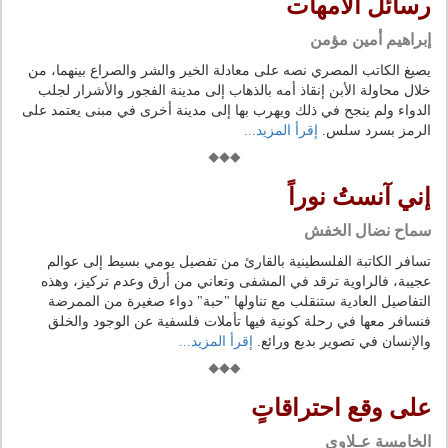
رسائل الأمهات
إبراهيم أمين مؤمن
يصيغ الكاتب المصري نصه على معادلة الخير والشر والصراع بينهما، من
خلال محاولة الأبن إنقاذ أمه بالذهاب إلى مدينة الفجور والأشرار لجلب
الدواء ولم ينجح في ذلك ويهرب بها إلى مدينة أخرى في مبنى يعتمد على
الرمز بسرد سلس.
إقرأ المزيد...
إني آنستُ نوراً
سماح نضال الخفش
تسافر الكاتبة الفلسطينية بالقارئ من تفصيل يومي بسيط إلى عوالم
عجيبة، فالراوية ترقد في المشفى وتعاني من أرق وعدم تركيز، وهذه
التفاصيل العادية ستنقلب مع تناولها "حبة" دواء صغيرة من الممرضة
فنسافر معها في رحلة كونية فيها تأملات فلسفية عن الوجود والخلق
والإنسان في تصوير بديع ورائع.
إقرأ المزيد...
على وقع احتراقاتٍ
الخامسة عـلاوي