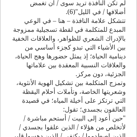
لم تكن النافذة تريد سوى / أن تغمض
أضلافها / في الليل"(6).
تتشكل علامة النافذة – هنا – في الوعي
المبدع للمتكلمة في لقطة تسجيلية ممزوجة
بالإدراك الشعري للظواهر، والعلاقات الخفية
بين الأشياء التي تبدو كجزء أساسي من
دينامية الحياة؛ إذ يمثل حضورها وهج الحياة،
والعلاقات النسبية المعقدة بين علاماتها
الجزئية، دون مركز.
وتمزج المتكلمة بين تشكيل الهوية الأنثوية،
وشعريتها الخاصة، وتأملات أحلام اليقظة
التي ترتكز على أخيلة المياه؛ في قصيدة
العالقون بجسدي؛ تقول:
"حين أعود إلى البيت / أستحم مباشرة /
لأتخلص من هؤلاء / الذين علقوا بجسدي /
الذين اصطدموا / بكتفي / الذين دهسوا قلبي