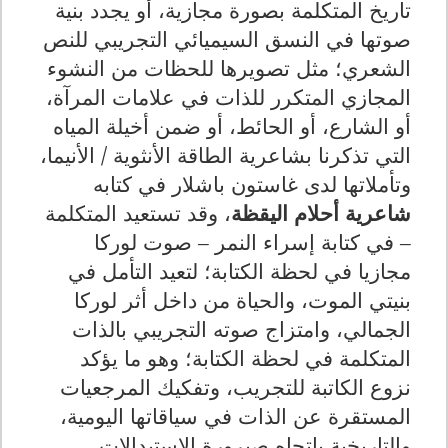
تاريخ المتكلمة بصورة مجازية، أو يجدد بنية
صوتها في النسق السيميائي التجريبي للنص
الشعري؛ مثل تصويرها للحظات من النشوء
المجازي المتكرر للذات في علامات المرآة،
أو الشارع، أو الحائط، أو ضمن أخيلة المياه
التي تذكرنا بشاعرية الطاقة الأنثوية / الأنيما،
وتأملاتها لدى غاستون باشلار في كتابه
شاعرية أحلام اليقظة
، وقد تستعيد المتكلمة
– في كتابة إسراء النمر – صوت لوركا
مجازيا في لحظة الكتابة؛ لتعيد التأمل في
بنيتي الموت، والحياة من داخل أثر لوركا
الجمالي، وامتزاج صوته التجريبي بالذات
المتكلمة في لحظة الكتابة؛ وهو ما يؤكد
نزوع الكاتبة للتجريب، وتفكيك المرجعيات
المستقرة عن الذات في سياقاتها اليومية،
والتاريخية باتجاه صيرورة الاستبدالات