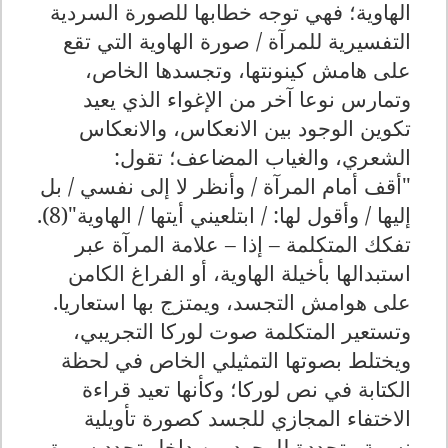
الهاوية؛ فهي توجه خطابها للصورة السردية
التفسيرية للمرآة / صورة الهاوية التي تقع
على هامش كينونتها، وتجسدها الخاص،
وتمارس نوعا آخر من الإغواء الذي يعيد
تكوين الوجود بين الانعكاس، والانعكاس
الشعري، والغياب المضاعف؛ تقول:
"أقف أمام المرآة / وأنظر لا إلى نفسي / بل
إليها / وأقول لها: / ابتلعيني أيتها / الهاوية"(8).
تفكك المتكلمة – إذا – علامة المرآة عبر
استبدالها بأخيلة الهاوية، أو الفراغ الكامن
على هوامش التجسد، ويمتزج بها استعاريا.
وتستعير المتكلمة صوت لوركا التجريبي،
ويختلط بصوتها التمثيلي الخاص في لحظة
الكتابة في نص لوركا؛ وكأنها تعيد قراءة
الاختفاء المجازي للجسد كصورة تأويلية
نسبية متجددة للوجود من داخل تجدد سيرة