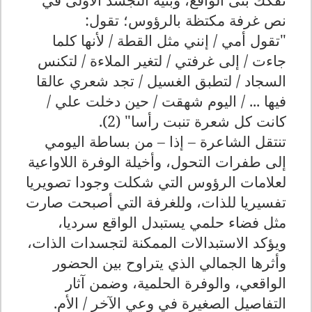
نص غرفة مكتظة بالرؤوس؛ تقول:
"تقول أمي / إنني مثل القطة / لأنها كلما
جاءت / إلى غرفتي / لتغير الملاءة / لتكنس
السجاد / لتطبق الغسيل / تجد شعري عالقا
فيها ... / اليوم شهقت / حين دخلت علي /
كانت كل شعرة تنبت رأسا" (2).
تنتقل الشاعرة – إذا – من بساطة اليومي
إلى طفرات التحول، وأخيلة الوفرة اللاواعية
لعلامات الرؤوس التي شكلت وجودا تصويريا
تفسيريا للذات، وللغرفة التي أصبحت صارت
مثل فضاء حلمي يستبدل الواقع سرديا،
ويؤكد الاستبدالات الممكنة لتجسدات الذات،
وأثرها الجمالي الذي يتراوح بين الحضور
الواقعي، والوفرة الحلمية، وضمن آثار
التفاصيل الصغيرة في وعي الآخر / الأم.