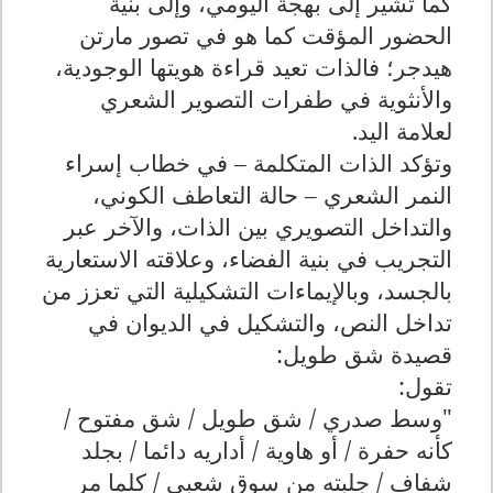
كما تشير إلى بهجة اليومي، وإلى بنية
الحضور المؤقت كما هو في تصور مارتن
هيدجر؛ فالذات تعيد قراءة هويتها الوجودية،
والأنثوية في طفرات التصوير الشعري
لعلامة اليد.
وتؤكد الذات المتكلمة – في خطاب إسراء
النمر الشعري – حالة التعاطف الكوني،
والتداخل التصويري بين الذات، والآخر عبر
التجريب في بنية الفضاء، وعلاقته الاستعارية
بالجسد، وبالإيماءات التشكيلية التي تعزز من
تداخل النص، والتشكيل في الديوان في
قصيدة شق طويل:
تقول:
"وسط صدري / شق طويل / شق مفتوح /
كأنه حفرة / أو هاوية / أداريه دائما / بجلد
شفاف / جلبته من سوق شعبي / كلما مر