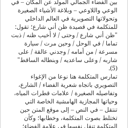
بين الفضاء الجمالي المولد عن المكان – في
الوعي واللاوعي – وبلاغة الأشياء الصغيرة
وتحولاتها التصويرية في العالم الداخلي
للمتكلمة في قصيدة ظن أني شارع؛ تقول:
"ظن أني شارع / وحتى / لا أخيب ظنه / ذبت
تماما / في الوحل / وحين مرت / سيارة
مسرعة / من أمامه / وجدني عالقة / على
شاربه / وعلى ساعديه / وبنطاله الساقط"
(5).
تمارس المتكلمة هنا نوعا من الإغواء
التصويري باتجاه شعرية الفضاء / الشارع،
وتفاصيله الصغيرة / علامات قطرات المياه،
وحياتها المجازية الهامشية الخاصة التي
تنتقل – في النص – إلى موقع المتن حين
تختلط بصوت المتكلمة، وخطابها؛ وكأن
المتكلمة تنقل نفسها في علامة الفضاء؛