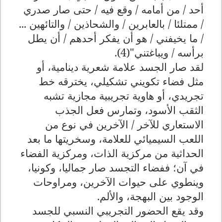
أحد / من أمامه / وقع فيه / حتى صار صدري
/ ممتلئا / بالعابرين / والشحاذين / والتائهين ...
/ ما يخيفني / هو أن يفكر أحدهم / أن يطل
برأسه / ويباغتني"(4).
لقد صار الجسد علامة شعرية دينامية، أو
مثل فضاء تكويني تشكيلي، يخترقه خط
تجريدي، أو هاوية تجريبية مجازية تشبه
الثقب الأسود، وتمارس فعل الجذب
الاستعاري للآخر / الآخرين في نوع من
اللعب السيميائي للعلامة، وسخريتها ما بعد
الحداثية من مركزية الذات، ومركزية الفضاء
في آن؛ ففضاء التجسد صار جماليا، وكونيا،
وينطوي على حيوات الآخرين، ومراوحات
الوجود بين البهجة، والألم.
وقد يقع الحضور التجريبي النسبي للجسد