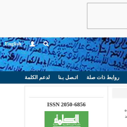
English
روابط ذات صلة
اتـصل بـنا
لدعم الكلمة
ISSN 2050-6856
ه
د