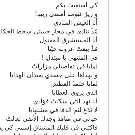
كي أستغيث بكم
و زيرُ غيومنا أمسى ربيبا!
أنا العيش المنادى
مُذْ تنادى في مجاز حبيبتي سخط الحكايا
أنا المستشرق المقتول
مُذْ بيعتْ عروبة حيّنا
في المنتهى يا مبتدايا !
لمايا في تفاصيلي مزاراتٌ
و نهداها على جسدي يعيدان الهدايا
لمايا حلمةُ العطش
الذي يروي العطايا
أيا نهد التي سَكَنَتْ فؤادي
لا تَدَعْ لثم الدفا في مشتهايا
حياتي في منافذ وجدك الأنقى تعالتْ
فاكتبي في قلبك المشتاق اِسمي كي يط