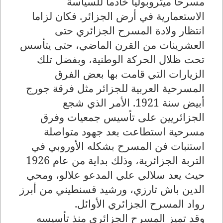
مسرحا ميتروبوليا خادما للسياسة
الاستعمارية في أرض الجزائر. فكان لزاما
انتظار ولادة المسرح الجزائري حتى
العشرينات من القرن الماضي، حتى يتأسس
تحت ظلال الحركة الوطنية، وبفضل تلك
الزيارات التي قامت بها بعض الفرق
المسرحية العربية للجزائر مثل فرقة جورج
أبيض سنة 1921. الأمر الذي شجع
الجزائريين على تأسيس جمعيات وفرق
مسرحية استطاعت بعد جهود متواصلة
استنبات فن المسرح بشكله الأوروبي في
التربة الجزائرية، وذلك بداية من عام 1926
حيث يعد سلالي علي المدعو علالو، ومحي
الدين باش تارزي، ورشيد قسنطيني من أبرز
رواد المسرح الجزائري الأوائل
.
وقد تميز المسرح الجزائري منذ تأسيسه