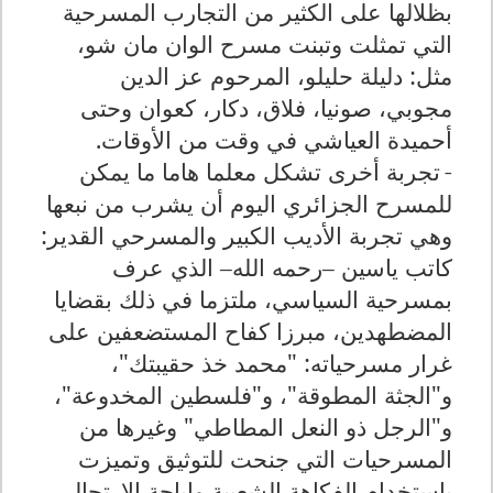
بظلالها على الكثير من التجارب المسرحية
التي تمثلت وتبنت مسرح الوان مان شو،
مثل: دليلة حليلو، المرحوم عز الدين
مجوبي، صونيا، فلاق، دكار، كعوان وحتى
أحميدة العياشي في وقت من الأوقات
.
-
تجربة أخرى تشكل معلما هاما ما يمكن
للمسرح الجزائري اليوم أن يشرب من نبعها
وهي تجربة الأديب الكبير والمسرحي القدير:
كاتب ياسين –رحمه الله– الذي عرف
بمسرحية السياسي، ملتزما في ذلك بقضايا
المضطهدين، مبرزا كفاح المستضعفين على
غرار مسرحياته: "محمد خذ حقيبتك"،
و"الجثة المطوقة"، و"فلسطين المخدوعة"،
و"الرجل ذو النعل المطاطي" وغيرها من
المسرحيات التي جنحت للتوثيق وتميزت
باستخدام الفكاهة الشعبية وإباحة الإرتجال