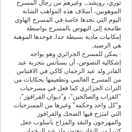
توري، رويشد... وغيرهم من رجال المسرح
الموهوبين، أسلاف هذه المواهب الشابة
اليوم التي نجدها خاصة في المسرح الهاوي
طامحة إلى النهوض بالمسرح بواسطة
إمكانيات مادية بسيطة جدا. فوحدها الموهبة
هي الرصيد
.
-
يمكن للمسرح الجزائري وهو يواجه
إشكالية النصوص، أن يستأنس بتجربة عبد
القادر ولد عبد الرحمان كاكي في الاقتباس
من المسرح العالمي وتطعيمها بحكايات من
التراث الجزائري كما فعل في مسرحيات
"القراب والصالحين"، و"ديوان القراقوز"،
و"كل واحد وحكمه" وغيرها من المسرحيات
التي امتزج فيها الضحك والقراقوز
والمهرجون والنقد والمزاح بأسلوب جعل
كثيرا من النقاد ينعتون ولد عبد الرحمان