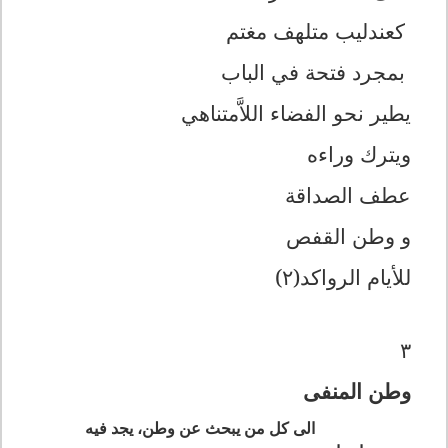
کعندليب متلهف مغتم
بمجرد فتحة في الباب
يطير نحو الفضاء اللاَّمتناهي
ويترك وراءه
عطف الصداقة
و وطن القفص
للأيام الرواكد(٢)
٣
وطن المنفی
الی کل من يبحث عن وطن، يجد فيه