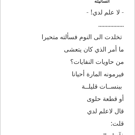
انسانيته
- لا علم لدي! -
.................
تخلدت الی النوم فسألته متحيرا
ما أمر الذي کان يتعشی
من حاويات النفايات؟
فيرمونە المارة أحيانا
ببنســات قليلــة
أو قطعة حلوی
قال لاعلم لدي
قلت: