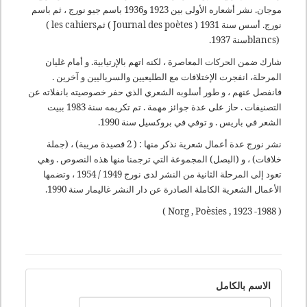
موجان. نشر أشعاره الأولى بين 1923 و1936 باسم جيو نورج ، ثم باسم
نورج. أسس سنة 1931
( Journal des poètes )
ثم
( les cahiers
blancs)
سنة 1937.
شارك ضمن الحركات المعاصرة ، لكنه اتهم بالإرتيابية. و أمام غليان
المرحلة، انفجرت الإختلافات مع الطليعيين والسرياليين و آخرين .
فانفصل عنهم ، و طور أسلوبه الشعري الذي حفر خصوصيته بانفلاته عن
التصنيفات . حاز على عدة جوائز مهمة . تم تكريمه سنة 1983 ببيت
الشعر في باريس . و توفي في بروكسيل سنة 1990
.
نشر نورج عدة أعمال شعرية نذكر منها : ( 2 قصيدة مريبة) ، (جملة
خلافات) ، و (البصل) المجموعة التي ترجمنا منها هذه النصوص . وهي
تعود إلى المرحلة الثانية من النشر لدى نورج 1949 / 1954 ، وتضمها
الأعمال الشعرية الكاملة الصادرة عن دار النشر غاليمار سنة 1990.
( Norg , Poèsies , 1923 -1988 )
الاسم بالكامل