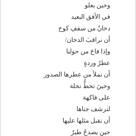
وحين يعلو
في الأفق البعيد
دخانٌ من سقفِ كوخ
أن نراقبَ الدخان
/
وإذا فاحَ من حولنا
عطرُ وردةٍ
أن نملأ من عطرها الصدور
وحينَ تحطُّ نحلة
على فاكهة
لترشف جناها
أن نقبل مثلها عليها
حين يصدحُ طيرٌ