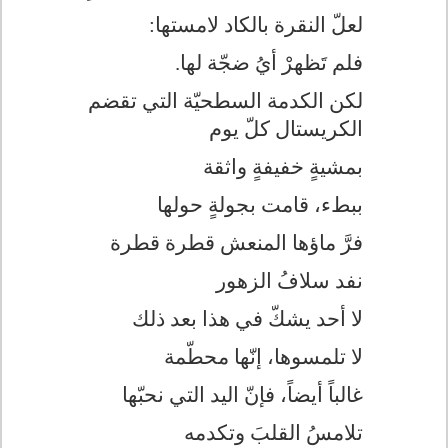
لعلّ النقرة بالكاد لامستها:
فلم تَظهرْ أيُ ضجّة لها.
لكن الكدمة السطحيّة التي تقضم
الكريستال كلّ يوم
بمشيةٍ خفيفةٍ واثقة
ببطء، قامت بجولةٍ حولها
فرَّ ماؤها المنعش قطرة قطرة
نفد سلافُ الزهور
لا أحد يشكّ في هذا بعد ذلك
لا تلمسوها، إنّها محطّمة
غالباً أيضاً، فإنّ اليد التي نحبّها
تلامسُ القلبَ وتكدمه