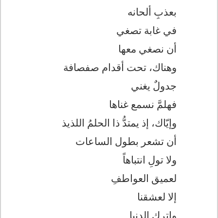
بعذبِ ألحانه
في غابة تصغي
أن نصغي معها
وهناك، تحت أقدام صفصافة
جدولٌ يغني
فهلمَّ نسمع غناها
وإيّاك، إذ يمتدُّ ذا الحلمُ اللذيذ
أن تشعر بطول الساعات
ولا تولِ انتباهاً
لعميق العواطفِ
إلا لعشقنا
واترك الدنيا