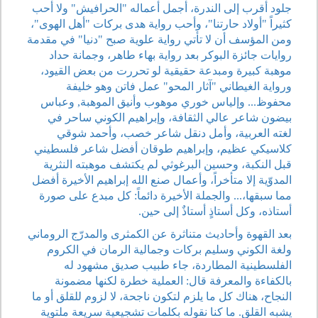
جلود أقرب إلى الندرة، أجمل أعماله "الحرافيش" ولا أحب
كثيراً "أولاد حارتنا"، وأحب رواية هدى بركات "أهل الهوى"،
ومن المؤسف أن لا تأتي رواية علوية صبح "دنيا" في مقدمة
روايات جائزة البوكر بعد رواية بهاء طاهر، وجمانة حداد
موهبة كبيرة ومبدعة حقيقية لو تحررت من بعض القيود،
ورواية الغيطاني "آثار المحو" عمل فاتن وهو خليفة
محفوظ... وإلياس خوري موهوب وأنيق الموهبة, وعباس
بيضون شاعر عالي الثقافة، وإبراهيم الكوني ساحر في
لغته العربية، وأمل دنقل شاعر خصب، وأحمد شوقي
كلاسيكي عظيم، وإبراهيم طوقان أفضل شاعر فلسطيني
قبل النكبة، وحسين البرغوثي لم يكتشف موهبته النثرية
المدوّية إلا متأخراً، وأعمال صنع الله إبراهيم الأخيرة أفضل
مما سبقها،... والجملة الأخيرة دائماً: كل مبدع على صورة
أستاذه، وكل أستاذٍ أستاذٌ إلى حين.
بعد القهوة وأحاديث متناثرة عن الكمثرى والمدرّج الروماني
ولغة الكوني وسليم بركات وجمالية الرمان في الكروم
الفلسطينية المطاردة، جاء طبيب صديق مشهود له
بالكفاءة والمعرفة قال: العملية خطرة لكنها مضمونة
النجاح، هناك كل ما يلزم لتكون ناجحة، لا لزوم للقلق أو ما
يشبه القلق. ما كنا نقوله بكلمات تشجيعية سريعة ملتوية