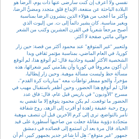
نفسي ولا أعرف إن كنت سأرضى عنها ذات يوم، الرضا هو
البلادة الباحثة عن منفعة، الإبداع قلق متجدد ومضيُّ الرضا،
وأكثر ما أعجب من هؤلاء الذين ينشرون الرضا بمناسبة
وبغير مناسبة. كان يشير دائماً إلى ت. س. إليوت الذي
أصبح مرجعاً شعرياً في القرن العشرين وكتب من الشعر
حوالي مائتي صفحة لا أكثر.
ولتعبير "غير المتوقع" عند محمود أكثر من قصة: حين زار
كوريا، في العام الماضي، بمناسبة مؤتمر ثقافي وبدا
الشخصية الأكثر أهمية وجاذبية قال: لم أتوقع هذا، لم أتوقع
أن أكون معروفاً في كوريا وأن يقدّمني كبير شعرائها، هذه
مسألة حظ وليست مسألة موهبة. وحين زار إيطاليا،
مؤخراً، والجو ممطر تواطأت معه "مباريات كرة القدم"،
قال: لم أتوقع هذا الحضور، وحين أظفر باستقبال مهيب في
مسرح "الأوديون" في باريس قبل عام، قال: فاق عدد
الحضور ما توقعت. لم يكن محمود يتوقع إلا ما تقضي به
روح رحبة عفيفة زاهدة أو أقرب إلى الزهد، روح شفافة
تأمر بالتواضع، ترى إلى كرم الآخرين قبل أن تنصف موهبة
متجدّدة دؤوبة مقاتلة جعلت من صاحبها أسطورة على قيد
الحياة. قال مرة بعد أن استمع إلى قصائده في دمشق
جمهور "غير متوقع": هل أنا شاعر جدير بجمهور كبير، أم أن