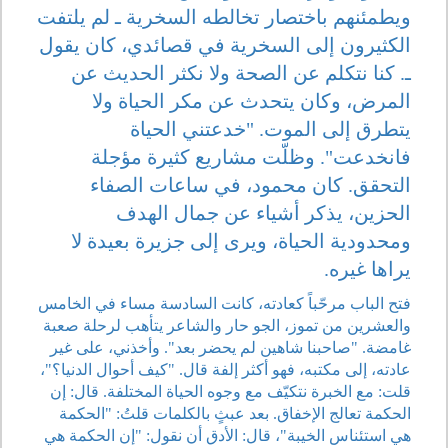
ويطمئنهم باختصار تخالطه السخرية ـ لم يلتفت
الكثيرون إلى السخرية في قصائدي، كان يقول
ـ. كنا نتكلم عن الصحة ولا نكثر الحديث عن
المرض، وكان يتحدث عن مكر الحياة ولا
يتطرق إلى الموت. "خدعتني الحياة
فانخدعت". وظلّت مشاريع كثيرة مؤجلة
التحقق. كان محمود، في ساعات الصفاء
الحزين، يذكر أشياء عن جمال الهدف
ومحدودية الحياة، ويرى إلى جزيرة بعيدة لا
يراها غيره.
فتح الباب مرحّباً كعادته، كانت السادسة مساء في الخامس
والعشرين من تموز، الجو حار والشاعر يتأهب لرحلة صعبة
غامضة. "صاحبنا شاهين لم يحضر بعد". وأخذني، على غير
عادته، إلى مكتبه، فهو أكثر إلفة قال. "كيف أحوال الدنيا؟"،
قلت: مع الخبرة نتكيّف مع وجوه الحياة المختلفة. قال: إن
الحكمة تعالج الإخفاق. بعد عبثٍ بالكلمات قلتُ: "الحكمة
هي استئناس الخيبة"، قال: الأدق أن نقول: "إن الحكمة هي