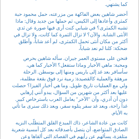
كما يشتهي.
أحضر شاهين بعض الفاكهة من مزرعته، حمل محمود حبة
كمثرى وأعادها إلى الكيس، ثم حملها من جديد وقال: ماذا
تشبه الكمثرى؟ في شبابي كنت أرى فيها صورة عن ثدي
الأنثى الشابة. والآن؟ لا تزال الثمرة كما كانت، ولا تزال في
أكثر من مكان أنثى تحمل الكمثرى، لم أعد شاباً، وأطلق
ضحكة: كلنا لم نعد شباباً،
فنحن على مستوى العمر جيران. سأله شاهين بحرص
ومحبة: ماهي الأخبار وماذا ستفعل؟ الأخبار كما هي،
سأسافر بعد غد إلى باريس ومنها إلى بوسطن. الرحلة
مرهقة والعملية كالقصيدة: رمية نرد فوق بقعة مظلمة،
ولي مع العمليات تاريخ طويل. وما هي أخبار الفيزا؟ حصلت
عليها بعد أكثر من شهرين من السؤال، يبدو أنني إرهابي
دون أن أدري، وأن "الآخر" يعامل العرب باسترخاص كبير.
غداً راحة، وبعد غد سفر يتلوه سفر، وبعد ذلك سنرى ما تأتي
به الأيام.
كانت من عادة الشاعر، ذاك المبدع القلق المتطلّب النزيه
الصادق المتواضع، أن يتصل بأصدقائه بعد كل أمسية شعرية
متلفزة، يسألهم عن رأيهم في القصائد التي ألقاها وعن