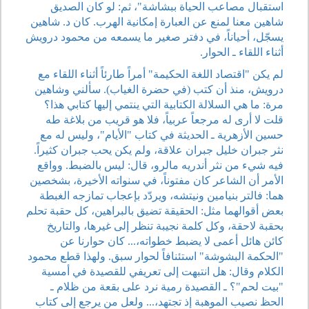
استقبال مصاعب الحياة ببشاشة"، ثم: لو كان الصديق
شاهين معنا لمنع عن العبارة إمكانية الهرب. كان د. شاهين
يسجّل، أحياناً، في دفتر صغير ما يسمعه من محمود درويش
أثناء اللقاء ـ الحوار.
لم يكن "اقتصاد اللغة الحكيمة" أمراً طارئاً أثناء اللقاء مع
درويش، منذ أن كتب (في حضرة الغياب). سألني وشاهين
مرة: ما هي السلالة الكتابية التي ينتمي إليها كتابي هذا؟
قلت لا أرى له مرجعاً عربياً، فلا هو قريب من بلاغة طه
حسين الأزهرية ـ الحديثة في كتاب "الأيام"، وليس له مع
نثر جبران خليل جبران علاقة، ولم يكن يحب جبران كثيراً.
فيه شيء من نثر أندريه مالرو، قال: ليس بالضبط. وواقع
الأمر أن الشاعر كان مفتوناً، في سنواته الأخيرة، بشخصين
هما: فالتر بنيامين ونيتشه، ويردّد بإعجاب تمازجه الغبطة
بعض أقوالهما مثل: الحقيقة تضيق بالبراهين، كل حقبة تحلم
بحقبة لاحقة، وكل كلمة نجيبة تنظر إلى غيرها، والتاريخ
كائن هائل أعمى لا يضبط خطواته،... كان حوارنا عن
"الحكمة البشوشة" استئنافاً لحوار سبق. ولهذا قطع محمود
الكلام وقال: هل انتبهت إلى تعريفي للقصيدة في أمسية
"بيت لحم"؟ ـ القصيدة رمية نرد على بقعة من ظلام ـ
الحظ نصيب الموهبة إذ تجتهد،... ولعل من يرجع إلى كتاب