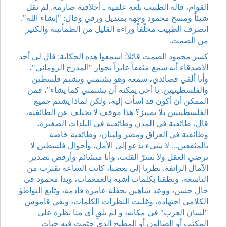
القوام، قاله الطبيب بلغة علمية ـ أخلاقية صارمة. لم نقل
شيئاً ومسح محمود وجهه بمنديل ورقي وقال: "إنشاء الله".
انصرف الطبيب مخلّفاً وراءه القليل من الطمأنينة والكثير
من الصمت.
كسر محمود الصمت قائلاً: اسمعوا هذه الحكاية: قال لي أحد
الأصدقاء أنه سمع مثقفاً عابراً بجوار "المدرج الروماني"،
وأنا ألقي قصائدي، سمعه وهو يشتمني ويشتم فلسطين
والفلسطينيين. يا أخي يمكنه أن يشتمني كما يشاء"، فمن
الممكن أن أكون قد أسأت إليه، ولكن لماذا يشتم جميع
الفلسطينيين بلا تمييز؟ هذا موقف لا يختلف عن الطائفية،
قال، طائفية في المدن وطائفية في البلدات الصغيرة،
وطائفية في العراق ومصر ولبنان، وطائفية خاصة
بالمثقفين... لا شيء يدعو إلى الأمل، وأحوال فلسطين لا
ترضي العقل ولا تسرّ القلب، وأنا متشائم وأرفض تصدير
الآمال الزائفة. نظرنا إلى بعضنا، كانت الساعة تقترب من
التاسعة، ونطقنا بكلمات أشبه بالغمغمات، وبدا محمود في
حال حسن، ووعد شاهين بحفلة عامرة قادمة، وتابع التواطؤ
الكلامي اجتهاده، وغلبت النظرات الكلمات، وبقي قاموس
"لسان العرب" في مكانه، و لم يلقِ أي منا نظرة على
المكتب أو الصالون أو المطبخ الذي جثمت فيه حبات