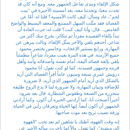
شكل الإلقاء ومدى تفاعل الجمهور معه. ومع أنه كان قد
تحدث معنا، وتحدثنا معه، بعد أمسيته الأخيرة في "بيت
لحم"، عاد وسأل: كيف كانت الأمسية؟ قلنا له: أمّا عن
القصائد فقد مثّلت السهل الممتنع والمعقد البسيط والواضح
الغامض... قال: وأنا كيف كنت؟ قلت له: جرت العادة أن
تبدأ بإلقاء القصيدة مفرداً ثم تتكاثر، يخرج منك أكثر من
شاعر، أحدهم يلقي والآخر يمثّل الإلقاء، وثالث يبرهن عن
المهارة، ورابع يستثير الإعجاب، وخامس يختصر محمود
جميع الأزمنة. في هذه المرة بقيت مفرداً، شاعراً مطمئناً
يلقي بإلفة قصائد أليفة، أمام نفسه وأصدقائه وأمه وأهل
قريته وجمهور قصيدته، كما لو كنت تقول: أنا محمود
درويش عمري سبعة وستون عاماً أقرأ القصائد التي أريد
بالشكل الذي أريد أمام الجمهور الذي أريد، لا ضرورة
للإضافة وتبيان المهارة، ولا ضرورة لما لا يدع الروح طليقة
متحررة من الصنعة وطقوس الشطارة. قال بعد شرود:
أخيراً أصبحت أنا، كما أرادتني الخبرة أن أكون، وكما أرادني
الجمهور أن أكون أيضاً. إنها الحياة وتعرفان رأيي في الحياة:
ورقة نصيب تربح بعد موت صاحبها.
إنه وقت القهوة، أظنك يا شاهين لم تعد تحب "القهوة
الدرويشية"، كما تقول، وإلاّ لما تأخرت. سأله الأخير عن