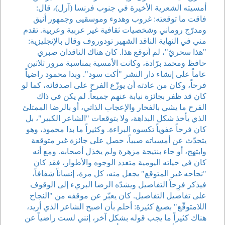
أمسيته الشعرية الأخيرة في جنوب فرنسا (آرل)، قال:
فاقت ما توقعته: غروب وهدوء وموسقيى وجمهور أنيق
ومدرّج روماني وشخصيات ثقافية غير عربية وعربية. تقدم
مني في النهاية الناقد الشهير تودوروف وقال بالإنجليزية:
"هذا سحريٌ"، لم أتوقع هذا. كان هناك الناقدان صبري
حافظ ومحمد برّادة، وكانت الأمسية بمناسبة مرور ثلاثين
عاماً على إنشاء دار النشر "أكت سود". وبدا محمود راضياً
فرحاً، وكان من عادته أن يوزّع الفرح على اصدقائه، كما لو
كان قد ظفر بجائزة نيابة عنهم جميعاً. لم يكن في ذاك
الفرح ما يشي بالفخار والإعجاب الذاتي، أو بالرضا الممتلئ
الذي يأخذ شكل البداهة، ولا بتوقعات "الشاعر الكبير"، بل
كان فرحاً عفوياً تكسوه البراءة. وكثيراً ما بدا محمود، وهو
يتحدّث عن أمسياته صبياً، حصل على جائزة غير متوقعة
وابتهج، أو جاء بنتيجة مزهرة ولم يخذل أصحابه. ومع أنه
كان في حياته اليومية متعدد الوجوه والأطوار، فقد كان
"نجاحه غير المتوقع" يجعل منه، كل مرة، إنساناً شفافاً،
فيذكر فرِحاً التفاصيل ويشدّه الرضا البريء إلى الوقوف
على تفاصيل التفاصيل. كان يعبّر عن موقفه من "النجاح
اللامتوقّع" بصيغ كثيرة: أحلم بأن اصبح الشاعر الذي أريد،
هناك كثيراً ما يجب قوله بشكل آخر، إنني لست راضياً عن