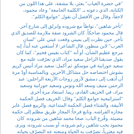
"في حضرة الغياب" يعثر، بلا مشقة، على هذا اللون من
الكتابة، الذي دعوته بـ "الكلمة الجامعة" وعاد محمود،
لاحقاً، وقال من الأفضل أن نقول "جوامع الكلم".
"تأخر شاهين"، تواطأ مع شروده وانزلق إلى شارع آخر.
قال محمود ضاحكاً. كان الشرود صفة ملازمة للصديق الذي
تأخر. حين نظرت إلى يميني وقعت عيني على "لسان
العرب" لابن منظور، قال الشاعر: لا أستغني عنه أبداً، إنه
مرجع عظيم الشأن، أو أنه "كتاب نفيس فخيم"، كما كان
يقول صديقنا الراحل سعيد مراد، الذي تعرّفت عليه مع
سعيد حورانية في موسكو. ثم أكمل: سعيد مراد أنيس كريم
بشوش اختصاصه حل مشاكل الآخرين. وبالمناسبة أودّ مرة
أن أذهب إلى دمشق لأزور زوجات الأربعة الراحلين: عبد
الرحمن منيف وسعد الله ونوس وسعيد حورانية وسعيد
مراد، في الخريف القادم، ربما. استعاد مرة أخرى
"استراتيجية جوامع الكلم" وقال: الخريف فصل الحكمة
الأنيقة، والشتاء فصل الحكمة المتداعية، والربيع فصل عابر
مجازه الفراشه. وتابع فرحاً: المجاز طريق مظلم إلى حكمة
مضيئة. وقُرع الباب: صحا محمد شاهين من شروده. كان
محمود يحب شاهين رغم شروده، أو بسبب شروده، ويرى
فيه مغترباً، تصرّفت به الحياة ومنعته عه التصرّف بحياته