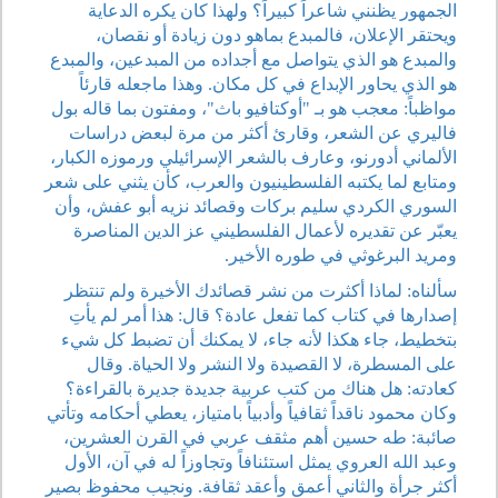
الجمهور يظنني شاعراً كبيراً؟ ولهذا كان يكره الدعاية
ويحتقر الإعلان، فالمبدع بماهو دون زيادة أو نقصان،
والمبدع هو الذي يتواصل مع أجداده من المبدعين، والمبدع
هو الذي يحاور الإبداع في كل مكان. وهذا ماجعله قارئاً
مواظباً: معجب هو بـ "أوكتافيو باث"، ومفتون بما قاله بول
فاليري عن الشعر، وقارئ أكثر من مرة لبعض دراسات
الألماني أدورنو، وعارف بالشعر الإسرائيلي ورموزه الكبار،
ومتابع لما يكتبه الفلسطينيون والعرب، كأن يثني على شعر
السوري الكردي سليم بركات وقصائد نزيه أبو عفش، وأن
يعبّر عن تقديره لأعمال الفلسطيني عز الدين المناصرة
ومريد البرغوثي في طوره الأخير.
سألناه: لماذا أكثرت من نشر قصائدك الأخيرة ولم تنتظر
إصدارها في كتاب كما تفعل عادة؟ قال: هذا أمر لم يأتِ
بتخطيط، جاء هكذا لأنه جاء، لا يمكنك أن تضبط كل شيء
على المسطرة، لا القصيدة ولا النشر ولا الحياة. وقال
كعادته: هل هناك من كتب عربية جديدة جديرة بالقراءة؟
وكان محمود ناقداً ثقافياً وأدبياً بامتياز، يعطي أحكامه وتأتي
صائبة: طه حسين أهم مثقف عربي في القرن العشرين،
وعبد الله العروي يمثل استئنافاً وتجاوزاً له في آن، الأول
أكثر جرأة والثاني أعمق وأعقد ثقافة. ونجيب محفوظ بصير