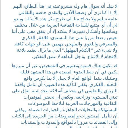
لا شك أنه سؤال هام وله مشروعيته في هذا النطاق، اللهم
إلا إذا كنا نرى أن وضعنا الأدبي والنقدي خاصة والثقافي
عامة سليم ولا يحتاج منا إلى طرح مثل هذه الأسئلة. ويبدو
لي أن أي متتبع للساحة الثقافية العربية من خلال مختلف
وسائطها وأشكال تعبيرها لا يمكنه إلا أن يتفق معي على أننا
نعيش وضعا مزريا على هذا المستوى: فالفقر الفكري
والمعرفي واللغوي والمنهجي مهيمن على الواجهات كافة.
ولا شيء غير " الكلام المهلهل" الذي ما يزال يعتمد بلاغة
الإفحام لا الإقناع، ودجل البداهة لا عمق التفكير.
قد تكون هناك قسوة وتعميم في التشخيص، غير أن مبررها
يكمن في أن نقط الضوء المفيدة في هذا المشهد قليلة
وضئيلة، بينما الواقع العام لا يحبل إلا بما يكرس واقع
التخلف الفكري. يكفي لتأكيد هذه الصورة أن نتأمل واقعنا
التربوي والتعليمي في مختلف أسلاكه لنجد شبه اتفاق على
تدني المستوى وتراجعه. ويكفي أن نحضر المؤتمرات
الثقافية والمهرجانات العربية لنلاحظ الموضوعات
المستهلكة والتحليلات الجاهزة والحوارات الصماء. ويكفي
أن نتأمل المنشورات والمعروضات من الجريدة إلى الكتاب
وإلى الفضائيات مرورا بالمواقع والمدونات والمنتديات