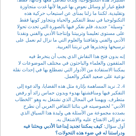
قطع غيار أو وسائل نعوض بها غيرها لأنها غدت متجاوزة
وتقليدية. لكننا ما زلنا بمنأى عن استيعاب حركية هذه
التكنولوجيا في نمط التفكير والحياة ونتجاوز كونها فقط
"وسيلة" جديدة، فلم نفكر فيها بالصورة التي تحدث تحولا
على مستوى تعليمنا وتربيتنا وإنتاجنا الأدبي والفني ونقدنا
الأدبي والفني وثقافتنا والعلوم التي ما نزال لم نعمل على
ترسيخها وتجذيرها في تربتنا العربية.
إنه بدون فتح هذا النقاش الذي يجب أن ينخرط فيه
المثقفون والعلماء والباحثون في مختلف الموضوعات لا
يمكننا الاستفادة من الأدوار التي تضطلع بها في إحداث نقلة
نوعية على صعيد الفكر والعمل.
4. 2. نريد المساهمة بإثارة مثل هذه القضايا، والدعوة إلى
التفكير فيها ومناقشتها بهدوء وبدون حماس زائد أو رفض
متطرف. ويهمنا في المجال الذي نشتغل به وهو "الخطاب
الأدبي" لخصوصيته في بنائنا الثقافي العربي أن نطرح
بصدده مجموعة من الأسئلة هي وليدة هذا السياق الذي
ندعو إلى الانفتاح عليه والاشتغال به.
أول سؤال:
كيف يمكننا تجديد إبداعنا الأدبي وبحثنا فيه
ودراستنا له في ضوء هذه التحولات؟