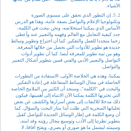
الأشياء.
2. 5. إن التطور الذي تحقق على مستوى الصورة
وتكنولوجيا الإعلام والتواصل بصفة عامة، وهذا هو الدرس
الأساس الذي يمكننا استخلاصه، ونحن نبحث في الكلمة،
جدد كيفية التعامل مع العالم وفهمه والتعبير عنه وأعطى
زخما متجددا للعمل والتفكير. كما أن اختراع وتطوير وسائط
جديدة هو تطوير للأدوات التي نحصل من خلالها المعرفة،
وهو من ثمة تطوير للمعرفة أيضا. كما أن تطوير أدوات
التواصل والتعبير الأدبي والفني قمين بتطوير أشكال التعبير
والتواصل.
يمكننا، وهذه هي الخلاصة الأولى، الاستفادة من التطورات
الحاصلة في مجال الوسائط المتفاعلة في إعادة التفكير
والبحث في "الكلمة"، وسنجد أن الكثير من الملامح الخاصة
التي تختزنها الكلمة يمكننا الآن الانتباه إلى أهميتها، فيكون
ذلك مدخلا للالتفات إلى بعض أسرارها والكشف عن بعض
تجلياتها السحرية التي ظلت أبدا مثار البحث والسؤال. كما
أن وضع الكلمة في إطار الوسائل الجديدة للتواصل كفيل
بتطوير نظرتنا إلى الأدب وتوسيع مجال رؤيته وقد امتد،
وسيمتد ليشمل ما هو صوري أو بصري، ويفتح آفاقا، لا