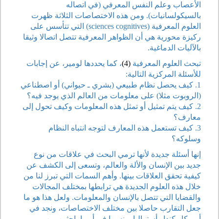
الأعصاب وعلم النفس المعرفي (في اتصاله
بالسيكولسانيات). ومن هذه الاختصاصات الثلاثة ظهرت
العلوم المعرفية (sciences cognitives) التي تتأسس على
ركيزة محورية هي أن الظواهر المعرفية تتصل اتصالا وثيقا
بالآليات الدماغية.
تبحث العلوم المعرفية
(4)
، كما يحددها لومير، عن إجابات
للأسئلة المركزية التالية:
1. كيف يحصل نظام طبيعي (بشري ـ حيواني) أو اصطناعي
(الروبوت مثلا) على معلومات من العالم الذي يوجد فيه؟
2. كيف يتم تمثيل أو تمثل هذه المعلومات وكيف تحول إلى
معارف؟
3. كيف تستعمل هذه المعارف لتوجه انتباه النظام
وسلوكه؟
إنها أسئلة جديدة لأنها ترمي البحث في علاقات من نوع
جديد بين الإنسان والألة والعالم، وتسعى إلى الكشف عن
كيفية تحقق العلاقات بينها. وأهم السمات التي تبرز لنا من
خلال هذه العلوم الجديدة هي ترابطها بمختلف المجالات
والقضايا التي تتصل بالإنسان والمعلومات. ولعل هذا هو ما
جعل التقارب حاصلا بين مختلف الاختصاصات، ونجد في
أمريكا وكندا وأستراليا، ونسبيا في أوربا باحثين من