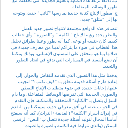
ب. دافعا لربط هذه الكتابة بالعلوم الجديدة التي تحققت مع
ظهور الوسائط المتفاعلة.
ج. مطورا لإنتاج كتابة جديدة يمارسها "كاتب" جديد، ويتوجه
بها إلى "متلق" جديد.
تتضافر هذه الدوافع مجتمعة لانتهاج تصور جديد للعمل
والنظر يجدد رؤيتنا لإنتاج "الكلمة " و"الصورة " وأي خطاب
كيفما كان جنسه أو نوعه، كما أنه يطور وعينا بطرائق تحليل
هذا الخطاب في ضوء ما يتراكم لدينا من معارف جديدة في
صلاتها بما هو متحقق على المستوى الإنساني، وبذلك يمكننا
أن نضع أنفسنا في المسارات التي تدفع في اتجاه التطور
والتجديد.
يدفعنا مثل هذا التصور، الذي نقدمه للنقاش والحوار، إلى
إعادة طرح أسئلة قديمة تتعلق بـ: "كيف نكتب؟" لنجيب
عليها، إجابات جديدة في ضوء متطلبات الإنتاج اللفظي
والصوري الجديدة التي تفرضها الوسائط المتفاعلة. وما دام
السؤال يتصل بـ "الكتابة" المتحققة والممكنة، فإن التقدم
في الجواب عنه، في أفق معرفي جديد، سيمكننا من التقدم
في إدراك أسرار "الكلمة" (القديمة / التراث)، كما أنه سيفتح
أمامنا المجال لتوليد أسئلة جديدة تتصل ب"النص" الرقمي
الممكن (والذي تترابط فيه الكلمة بالصورة والصوت