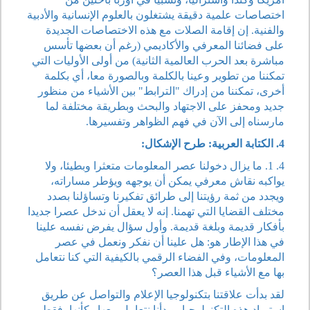
اختصاصات علمية دقيقة يشتغلون بالعلوم الإنسانية والأدبية
والفنية. إن إقامة الصلات مع هذه الاختصاصات الجديدة
على فضائنا المعرفي والأكاديمي (رغم أن بعضها تأسس
مباشرة بعد الحرب العالمية الثانية) من أولى الأوليات التي
تمكننا من تطوير وعينا بالكلمة وبالصورة معا، أي بكلمة
أخرى، تمكننا من إدراك "الترابط" بين الأشياء من منظور
جديد ومحفز على الاجتهاد والبحث وبطريقة مختلفة لما
مارسناه إلى الآن في فهم الظواهر وتفسيرها.
4. الكتابة العربية: طرح الإشكال:
4. 1. ما يزال دخولنا عصر المعلومات متعثرا وبطيئا، ولا
يواكبه نقاش معرفي يمكن أن يوجهه ويؤطر مساراته،
ويجدد من ثمة رؤيتنا إلى طرائق تفكيرنا وتساؤلنا بصدد
مختلف القضايا التي تهمنا. إنه لا يعقل أن ندخل عصرا جديدا
بأفكار قديمة وبلغة قديمة. وأول سؤال يفرض نفسه علينا
في هذا الإطار هو: هل علينا أن نفكر ونعمل في عصر
المعلومات، وفي الفضاء الرقمي بالكيفية التي كنا نتعامل
بها مع الأشياء قبل هذا العصر؟
لقد بدأت علاقتنا بتكنولوجيا الإعلام والتواصل عن طريق
استيراد هذه التكنولوجيا، وبدأنا نتعامل معها وكأنها، فقط،