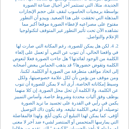
الجديدة، مثلا، التي تستثمر آخر أجيال صناعة الصورة
بواسطة برمجيات الحاسوب لنقف على حجم الإنجازات
المذهلة التي تحققت على هذا الصعيد. ويبدو أن التطور
مفتوح على مصراعيه لإعطاء الصورة موقعا أكبر مما
نشاهده الآن تحت تأثير التطور غير المتوقف لتكنولوجيا
الإعلام والتواصل.
2. 4. لكن هل يمكن للصورة، رغم المكانة التي صارت لها
في واقعنا الحالي، أن تنوب عن النص، أو تعمل على إلغاء
الكلمة من الوجود لفائدتها؟ هل جاءت الصورة فعلا لتعوض
الكلمة وتقوض حضورها؟ قد يذهب الحماس ببعض أصحابه
إلى اتخاذ مواقف متطرفة من الصورة أو الكلمة. لكننا،
ومن موقف من يؤمن بأن لكل علامة خصوصيتها، ولكل
وسيط إمكاناته الخاصة، أرى أنه لا يمكن للصورة أن تنوب
عن الكلمة، ولا الكلمة أن تحل محل الصورة. إن كلا منهما
يوظف وفق آليات محددة وشروط خاصة. وأساس التمييز
يكمن في رأيي في القدرة على تجسيد ما تريد الصورة
توصيله، أو تبغي الكلمة تبليغه. وقد يكون ذاك التوصيل
أوْفى، كما يمكن لهذا التبليغ أن يكون أبلغ. ولهذا فالمفاضلة
التي يمارسها المتحمس أو المنتصر لشيء ضد آخر لا معنى
له، ما دام لا يأخذ بالحسبان "الكيفية " التي تقدم من خلالها