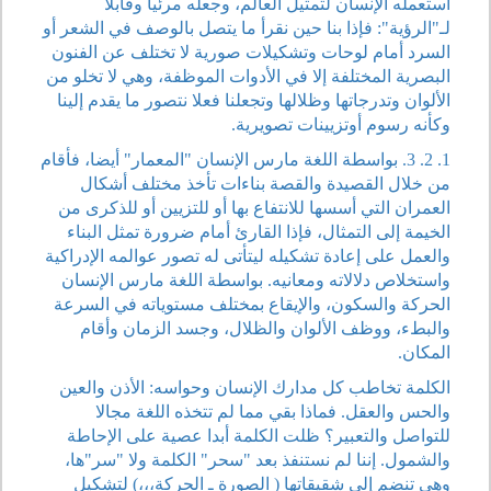
استعمله الإنسان لتمثيل العالم، وجعله مرئيا وقابلا
لـ"الرؤية": فإذا بنا حين نقرأ ما يتصل بالوصف في الشعر أو
السرد أمام لوحات وتشكيلات صورية لا تختلف عن الفنون
البصرية المختلفة إلا في الأدوات الموظفة، وهي لا تخلو من
الألوان وتدرجاتها وظلالها وتجعلنا فعلا نتصور ما يقدم إلينا
وكأنه رسوم أوتزيينات تصويرية.
1. 2. 3. بواسطة اللغة مارس الإنسان "المعمار" أيضا، فأقام
من خلال القصيدة والقصة بناءات تأخذ مختلف أشكال
العمران التي أسسها للانتفاع بها أو للتزيين أو للذكرى من
الخيمة إلى التمثال، فإذا القارئ أمام ضرورة تمثل البناء
والعمل على إعادة تشكيله ليتأتى له تصور عوالمه الإدراكية
واستخلاص دلالاته ومعانيه. بواسطة اللغة مارس الإنسان
الحركة والسكون، والإيقاع بمختلف مستوياته في السرعة
والبطء، ووظف الألوان والظلال، وجسد الزمان وأقام
المكان.
الكلمة تخاطب كل مدارك الإنسان وحواسه: الأذن والعين
والحس والعقل. فماذا بقي مما لم تتخذه اللغة مجالا
للتواصل والتعبير؟ ظلت الكلمة أبدا عصية على الإحاطة
والشمول. إننا لم نستنفذ بعد "سحر" الكلمة ولا "سر"ها،
وهي تنضم إلى شقيقاتها ( الصورة ـ الحركة،،،) لتشكيل