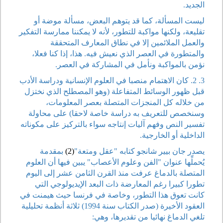
الجديد.
ليست المسألة، كما قد يتوهم البعض، مسألة موضة أو
تقليعة، ولكنها مواكبة للتطور، لأنه لا يمكننا ممارسة التفكير
والعمل الملائمين إلا في نطاق المعارف المتحققة
والمتطورة في العصر الذي نعيش فيه. هذا، إذا كنا فعلا،
نؤمن بالمواكبة ونأمل في المشاركة في العصر.
3. 2. كان الاهتمام منصبا في العلوم الإنسانية ودراسة الأدب
قبل ظهور الوسائط المتفاعلة (وهو المصطلح الذي نختزل
من خلاله كل المنجزات المتصلة بعصر المعلومات،
وسنخصص للتعريف به دراسة خاصة لاحقا) على محاولة
تفسير النص وفهم آليات إنتاجه سواء بالتركيز على مكوناته
الداخلية أو الخارجية.
يصدر جان بيير شانجو كتابه "عقل ومتعة"
(2)
بمقدمة
يُحملِّها عنوان "الفن وعلوم الأعصاب" يبين فيها أن العلوم
المتصلة بالدماغ عرفت منذ القرن الثامن عشر إلى اليوم
تطورا كبيرا رغم المعارضة ذات البعد الإيديولوجي التي
كانت تعوق هذا التطور، وخاصة في فرنسا حيث هيمنت في
العقود الأخيرة (صدر الكتاب سنة 1994) ثلاثة أنظمة تحليلية
تلغي الدماغ نهائيا من تقديرها، وهي: