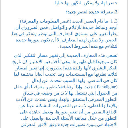
حصر لها، ولا يمكن التكهن بها حاليا.
3. معرفة جديدة لعصر جديد:
3. 1. ما دام العصر الجديد (عصر المعلومات والمعرفة)
أوجد وسائط جديدة للإعلام والتواصل، فمن الضروري أن
يطرأ تغيير على مستوى المعارف التي تؤطر وتفكر في هذا
العصر. ولا يمكن لهذه المعارف إلا أن تكون بدورها جديدة
لتتلاءم مع هذه الشروط الجديدة.
تسعى هذه المعارف الجديدة إلى تغيير مسار التفكير الذي
كان موجودا قبل ظهورها، وهي تأخذ بعين الاعتبار كل تاريخ
الفكر البشري لأنها وليدة هذه الصيرورة. إنها تغير المسار
لتلائم نظرتها مع المستجدات وقد اتخذت أبعادا مختلفة لما
كان في الماضي. ولهذا السبب نتحدث عن إبدال
(Paradigme ) جديد. وإذا أردنا فعلا تطوير معرفتنا بأي حقل
من الحقول التي نشتغل بها لا بد من وضعه في سياق
التطور المعرفي المتحقق. ولهذا، ونحن نتحدث عن الأدب
والإبداع اللفظي، لا مناص للتصورات المشكلة لدينا عن
الإبداع اللفظي من أن تتغير بدورها، وتعمل جاهدة على
التطور من خلال معانقة الأسئلة الجديدة، والعمل على
الاجتهاد في بلورة تصورات جديدة وفق الأفق المعرفي