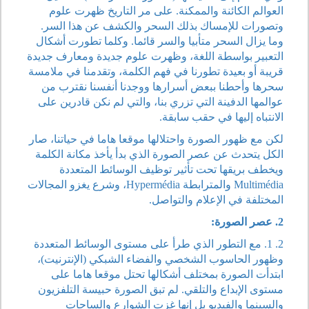
العوالم الكائنة والممكنة. على مر التاريخ ظهرت علوم
وتصورات للإمساك بذلك السحر والكشف عن هذا السر.
وما يزال السحر متأبيا والسر قائما. وكلما تطورت أشكال
التعبير بواسطة اللغة، وظهرت علوم جديدة ومعارف جديدة
قريبة أو بعيدة تطورنا في فهم الكلمة، وتقدمنا في ملامسة
سحرها وأحطنا ببعض أسرارها ووجدنا أنفسنا نقترب من
عوالمها الدفينة التي تزري بنا، والتي لم نكن قادرين على
الانتباه إليها في حقب سابقة.
لكن مع ظهور الصورة واحتلالها موقعا هاما في حياتنا، صار
الكل يتحدث عن عصر الصورة الذي بدأ يأخذ مكانة الكلمة
ويخطف بريقها تحت تأثير توظيف الوسائط المتعددة
Multimédia والمترابطة Hypermédia، وشرع يغزو المجالات
المختلفة في الإعلام والتواصل.
2. عصر الصورة:
2. 1. مع التطور الذي طرأ على مستوى الوسائط المتعددة
وظهور الحاسوب الشخصي والفضاء الشبكي (الإنترنيت)،
ابتدأت الصورة بمختلف أشكالها تحتل موقعا هاما على
مستوى الإبداع والتلقي. لم تبق الصورة حبيسة التلفزيون
والسينما والفيديو بل إنها غزت الشوارع والساحات