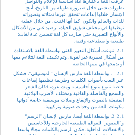
عرفت اللغة باعتبارها أداة أساسية للإعلام والتواصل
تطورات شتى خلال صيرورة طويلة من التاريخ، أنتج
الإنسان خلالها إبداعات تتحقق عبرها تمثلاته وتصوراته
للذات والعالم والكون. كما أنها اغتنت، من خلال عملية
توظيفها في مختلف شؤون الحياة، برصيد غني من الأشكال
والأنواع التعبيرية حتى صارت كل لغة تتضمن عدة لغات:
طبيعية واصطناعية وفنية.
1. 2. تنوعت أشكال التعبير الفني بواسطة اللغة بالاستفادة
من أشكال تعبيرية غير لغوية، وتم تكييف اللغة لتتلاءم معها
أو تدمجها في بنيتها الخاصة.
1. 2. 1. بواسطة اللغة مارس الإنسان "الموسيقى"، فشكل
عبر اللعب بأصوات الكلمات وطريقة تنظيمها إيقاعات
خاصة تتنوع بتنوع أحاسيسه ومشاعره، فكان الشعر
والسجع والفاصلة والقافية ومختلف الأضرب البلاغية
المتصلة بالصوت والإيقاع وصلات موسيقية خاصة أدواتها
مكونات اللغة من وحدات صوتية وتركيبية.
1. 2. 2. بواسطة اللغة أيضا، مارس الإنسان "الرسم"
و"التصوير" للعوالم الطبيعية الخارجية وللأحاسيس
والانفعالات الداخلية. فكان الرسم بالكلمات مجالا واسعا