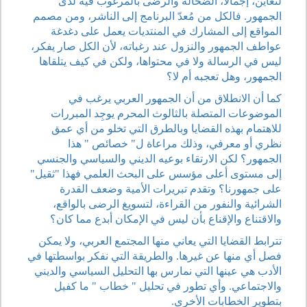
لنعاين، إجمالا، الضحالة والرضى بالمرغوب فيه لدى
الجمهور. فالكل من مُعدّ البرنامج إلى الناشر، ومن مصمم
المواقع إلى المشارك في المنتديات يعمل على دغدغة
عواطف الجمهور والنزول عند رغباته، لأن الكل صار يفكر،
ليس في الرسالة ولا في محتواها، ولكن في كيف يتلقاها
الجمهور، وهل تعجبه أم لا؟
كما أن الانطلاق من أن الجمهور العربي يرغب في
الموضوعات المتصلة بالثالوث المحرم يوجِد المبررات
للاهتمام بهذه القضايا وبالطرق التي تخلو من أي عمق
نظري أو معرفي، وذلك مراعاة ل" خصائص " هذا
الجمهور؟ لكن الارتقاء بوعيه الديني والسياسي والجنسي
إلى مستوى أعلى مؤسس على البحث العلمي فهذا "ثقيل"
على جمهورنا؟ وتقدم تبريرات الأمية وضعف القدرة
الشرائية والنفور من القراءة، لتسويغ الرضى بالواقع،
والاقتناع والإقناع بأن ليس في الإمكان أبدع مما كان؟
تترابط القضايا التي يعاني منها المجتمع العربي، ولا يمكن
فصل أي منها عن غيرها. والطريقة التي نفكر بواسطتها في
الأدب هي عينها التي نمارس بها التحليل السياسي والديني
والاجتماعي. وأي تطور في تحليل " خطاب " ما كفيل
بتطوير الخطابات الأخرى.