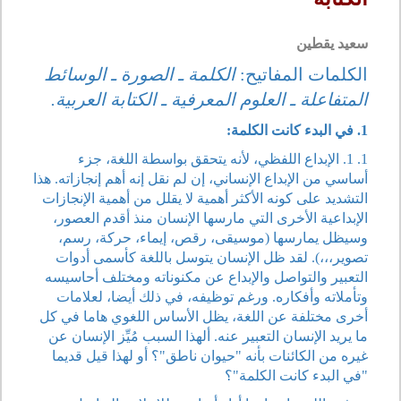
سعيد يقطين
الكلمات المفاتيح:
الكلمة ـ الصورة ـ الوسائط
المتفاعلة ـ العلوم المعرفية ـ الكتابة العربية.
1. في البدء كانت الكلمة:
1. 1. الإبداع اللفظي، لأنه يتحقق بواسطة اللغة، جزء
أساسي من الإبداع الإنساني، إن لم نقل إنه أهم إنجازاته. هذا
التشديد على كونه الأكثر أهمية لا يقلل من أهمية الإنجازات
الإبداعية الأخرى التي مارسها الإنسان منذ أقدم العصور،
وسيظل يمارسها (موسيقى، رقص، إيماء، حركة، رسم،
تصوير،،،). لقد ظل الإنسان يتوسل باللغة كأسمى أدوات
التعبير والتواصل والإبداع عن مكنوناته ومختلف أحاسيسه
وتأملاته وأفكاره. ورغم توظيفه، في ذلك أيضا، لعلامات
أخرى مختلفة عن اللغة، يظل الأساس اللغوي هاما في كل
ما يريد الإنسان التعبير عنه. ألهذا السبب مُيِّز الإنسان عن
غيره من الكائنات بأنه "حيوان ناطق"؟ أو لهذا قيل قديما
"في البدء كانت الكلمة"؟