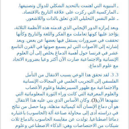
ـ البنيوية التي اهتمت بالتحديد الشكلي للدوال وتصنيفها.
ـ الماركسية التي ركزت على علاقة التاريخ بالاقتصاد.
ـ علم النفس التحليلي الذي تعلق بالذات واللاشعور.
وبعد إبرازه الدور الإيجابي الذي قدمته هذه الأنظمة الثلاثة،
يؤاخذ عليها كونها تعاملت مع الفكر واللغة والتاريخ وكأنها
تحققت في صيرورات يستقل فيها بعضها عن بعض. وبعد
إشارته إلى الأصوات التي لم يسمع صوتها في القرن التاسع
عشر في فرنسا حول أهمية الدماغ يخلص إلى أن العلوم
الإنسانية والاجتماعية صارت الآن أكثر وعيا بضرورة الاتحاد
مع علوم الدماغ.
3. 3. لقد تحقق هذا الوعي بسبب الانتقال من التأمل
الفلسفي إلى التجريب العلمي في المجالات الإنسانية
والاجتماعية مع ظهور السيبرنطيقا وعلوم الأعصاب
والعلوم المعرفية التي كانت وراء الثورة المعلوماتية التي
نشهدها الآن
(3)
. وكان الأساس الذي بني عليه هذا الانتقال
هو أن دماغ الإنسان آلة كيميائية مذهلة، وما حصل من نتائج
في دراسته أدى إلى محاولة صناعة آلة (الحاسوب) باعتباره
دماغا اصطناعيا. تولدت عن مقايسة الحاسوب بالدماغ ثلاث
شبكات من الاختصاصات وهي: الذكاء الاصطناعي وعلوم