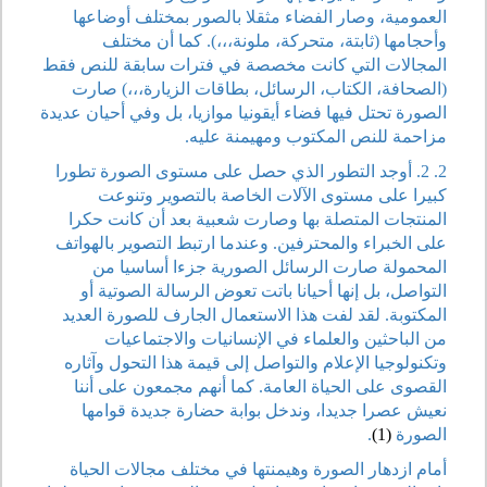
العمومية، وصار الفضاء مثقلا بالصور بمختلف أوضاعها
وأحجامها (ثابتة، متحركة، ملونة،،،). كما أن مختلف
المجالات التي كانت مخصصة في فترات سابقة للنص فقط
(الصحافة، الكتاب، الرسائل، بطاقات الزيارة،،،) صارت
الصورة تحتل فيها فضاء أيقونيا موازيا، بل وفي أحيان عديدة
مزاحمة للنص المكتوب ومهيمنة عليه.
2. 2. أوجد التطور الذي حصل على مستوى الصورة تطورا
كبيرا على مستوى الآلات الخاصة بالتصوير وتنوعت
المنتجات المتصلة بها وصارت شعبية بعد أن كانت حكرا
على الخبراء والمحترفين. وعندما ارتبط التصوير بالهواتف
المحمولة صارت الرسائل الصورية جزءا أساسيا من
التواصل، بل إنها أحيانا باتت تعوض الرسالة الصوتية أو
المكتوبة. لقد لفت هذا الاستعمال الجارف للصورة العديد
من الباحثين والعلماء في الإنسانيات والاجتماعيات
وتكنولوجيا الإعلام والتواصل إلى قيمة هذا التحول وآثاره
القصوى على الحياة العامة. كما أنهم مجمعون على أننا
نعيش عصرا جديدا، وندخل بوابة حضارة جديدة قوامها
الصورة
(1)
.
أمام ازدهار الصورة وهيمنتها في مختلف مجالات الحياة