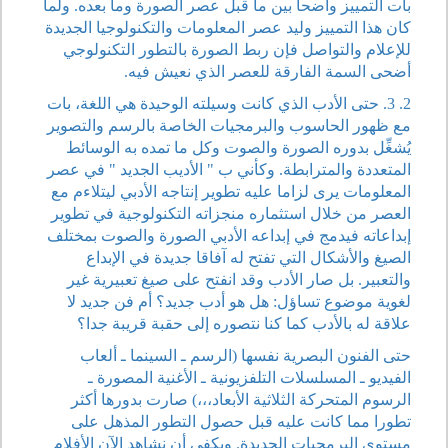
بات التمييز واضحا بين ما قبل عصر الصورة وما بعده. ولما
كان هذا التمييز وليد عصر المعلومات والتكنولوجيا الجديدة
للإعلام والتواصل فإن ربط الصورة بالتطور التكنولوجي
أضحى السمة الفارقة للعصر الذي نعيش فيه.
2. 3. حتى الأدب الذي كانت وسيلته الوحيدة هي اللغة، بات
مع ظهور الحاسوب والبرمجيات الخاصة بالرسم والتصوير
يُشغِّل بدوره الصورة والصوت وكل ما تمده به الوسائط
المتعددة والمترابطة. وكأني ب " الأديب الجديد " في عصر
المعلومات يرى لزاما عليه تطوير إنتاجه الأدبي ليتلاءم مع
العصر من خلال استثماره منجزاته التكنولوجية في تطوير
إبداعاته فيدمج في إبداعه الأدبي الصورة والصوت بمختلف
الصيغ والأشكال التي تفتح له آفاقا جديدة في الإبداع
والتعبير. بل صار الأدب وقد انفتح على صيغ تعبيرية غير
لغوية موضوع تساؤل: هل هو أدب جديد؟ أم فن جديد لا
علاقة له بالأدب كما كنا نتصوره إلى حقبة قريبة جدا؟
حتى الفنون البصرية نفسها (الرسم ـ السينما ـ ألعاب
الفيديو ـ المسلسلات التلفزيونية ـ الأغنية المصورة ـ
الرسوم المتحركة الثلاثية الأبعاد،،،) صارت بدورها أكثر
تطورا مما كانت عليه قبل حصول التطور المذهل على
مستوى البرمجيات الجديدة. ويكفي أن نشاهد الآن الأفلام