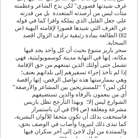
غرف شيدتها قصوري" لكن بذخ الشاعر وعظمته
متأت ليس من أرصدته المتعددة
بل من قدرته
على جعل القليل الذي يملكه وافرا كما في قوله
عن الغرف التي شيدها قصورا لإقامته البهية (ص
82) الطالعة بمادة زئبقية ترادف الزوال اقصد
السحابة.
سحر باريز متنوع بحيث أن كل واحد يجد فيها
مكانه، إنها في النهاية مدينة كوسموبوليتية، فهي
تشمل حتى أولئك الذين تمنعهم من حق الإقامة
إذا لم تأخذ إجراء تسفيرهم إلى بلدانهم بعنف؛
وهي بممارستها هذه تواصل الرقص، إنها راقصة
لكن لمن؟ ‘‘للمستريحين بين المشاعر والأرصفة’’
أي من ينعمون بالرفاه والذين تستضيفهم
الشوارع ليس إلا؛
وبهذا التأرجح تظل باريس
مشرعة ومغلقة (ص 94) في آن باستمرار
فاستحقت بذلك أن تكون متحفا للألوان البشرية،
كما تبدى ذلك لنيرودا وأصاب في الوصف بحق،
والممتدة من أول لاجئ إلى آخر سكران فيها