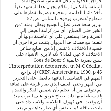
حواجز الحدود وتدخل الشمس سطوح البلد
المتلفة بالتكبيل؛ وبكلام يجزل هذا المشهد نقرأ:
تأخذ دائما الظلمة
وتفجرها/ ضوءا تقطرها على
سطوح
المغرب
ورفوف المنافي
ص 57
لباريز سعة صدر تطال الجميع ويظل
يمتد "من
الخبز حتى الصباح" أي من كرامة العيش إلى
الحرية وهذا يستعص على أي عاصمة دونها أن
تلعبه؛ مع قصائد هذا الديوان يتثبت مرة أخرى أن
قصيدة الاختلاف لا تنسل إلا من أصابع شاعر
الاختلاف لا غير، لماذا؟ لأنه لا يرى الأشياء على
سنن بصرية عالمية (
Coes de Boer :
l’interprétation détournée, tr. M-C Cécilia,
CRIN, Amsterdam, 1990, p 45
) إذ يراجع
المهم في التفاصيل التافهة بالعمل على التحرير
من القهر وحتى العنف الذي صار قرينة على ثقافة
لم تتوقف من أن تحلم بأن شمس الفكر والتقدم
قد سطعا منها ذات صباح عريق على الغرب منذ
أن وقعت
في كهوف الظلامية والاستبداد حتى
باتت تتناقله كما تتنفس أي صار بداهة ولم يعد