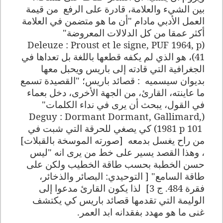
بين الشيء والعلامة، قادرة على الرفع
من قيمة
العمل الأدبي مادام "أن ما هو متضمن في العلامة
أكثر عمقا من كل الدلالات المعروضة"
Deleuze : Proust et le signe, PUF 1964, p
(
41
)، هو الذي لم يكفه قطعها باللغة بل تعداها في
الجغرافية التي قادته إلى باريس ويحبل معها
بديوان سيسميه
: قصائد باريس؛ "القصيدة تسمع
ما عاينته، القارئ، من الجهة الأخرى، دخل بعماء
في القول، يبحث أن يرى في نداء الكلمات"
Deguy : Dormant Dormant, Gallimard,
(
1981 p 101
) كي يصغي للحرقة التي شبت في
من راح يغسل بدمعه
[صورته الموسخة بالقبلات]
، وهذا القصد يسير على خط من يرى انه "ليس
حسن الخطبة بحسب طاقة الخطيب ولكن على
طاقة السامع" [ التوحيدي: البصائر والذخائر،
فقرة 484. ج 3]
لذا يكون القارئ مدعوا إلى
الوليمة التي تقدمها قصائد باريس كي يكتشف
غنى ما هو مهدد بفقدانه ابد العمر
.