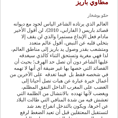
مطاوي باريز
حمّو بوشخار
العالم الذي يرتاده الشاعر الياس لحود مع ديوانه
قصائد باريس (
الفارابي، 2010
)، لن أقول الأخير
مادام فعل الإبداع مستمرا والذي لن يقف إلا
بتخلي قلبه عن النبض، أقول عالم متعدد
ومتشعب بقدر وصول يد باريز إلى مناطق العالم،
لذا فهي مغرية وتستحق الثناء كالذي سيغدقه
عليها الشاعر دون أن تصل حد الهرف؛ بحيث أن
القصائد التي خصها بها غير ضيقة أي أنها لا تهمه
في شخصه فقط بل
فيما تغدقه
على الآخرين من
أعمال خيرة عبارة عن هبات تصل أحيانا إلى
الغضب على المغرب الداخل النفق المظلم،
ويغضب لأنها تهدده
بالانتشال من الظلمة التي
تعشش فيه من شدة المنافي التي طالت البلاد
عن آخرها، ويكون بالتدخل انفراج بعد شد
لتستقبل المعتقلين قبل أن تعيد الضغط لرفع