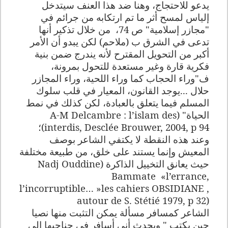
يدعو للاحتجاج، وهنا ضد هذا العنف سيتدخل
إلياس لمسح أثر ما تم ارتكابه من جرائم في
"مجازر إسلامية" ص 74،
من خلال تذكير أنها
تدعى في الشرق ب (ملاحم) لكن يبدو أن الأمر
أكبر من التحويل المقترح لأنه يندرج ضمن بنية
فكرية قارة وغير مستعدة للتحول بمرونة،
ف"وراء الحجاب كما وراء اللحية، وراء المجازر
حلال ...يوجد القانون، المعيار في قلب سلوك
المسلم فيما يتعلق بالعبادة، لكن كذلك في نمط
الحياة" (
A-M Delcambre : l’islam des
interdis, Desclée Brouwer, 2004, p 94
)؛
وعند هذه النقطة لا يكتفي الشاعر بوصف
المعيش وإنما يستند على خلق، من طبيعة مختلفة
حيث يعانق التخييل الذاكرة (
Nadj Ouddine
Bammate «l’errance,
l’incorruptible… »les cahiers OBSIDIANE ,
autour de S. Stétié 1979, p 32)
الشاعر كمسافر مسألة يمكن التثبت منها نصيا
حين يكتب " ويحدث أني أسافر في جناحيها إلى