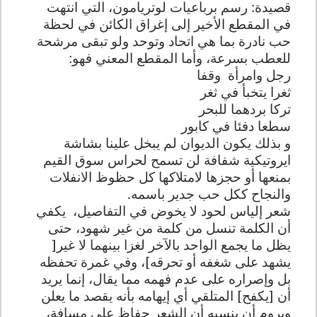
قصيدة: رسم برباعيات لوتريامون، التي انتهت
في المقطع الأخير إلى إغراق الكائن في لحظة
حب نادرة بما هي اتحاد وتوحد ولو تبقى مرشحة
للعطب بسرعة، وأما المقطع المعني فهو:
رجل وامرأة
وقفا
ثغرا يتخبأ في ثغر
تركا بردهما للبحر
سطعا دفئا في كابور
و بذلك يكون الديوان لم يبخل علينا بشاشة
ايروتيكية شفافة لن تسمح لحراس سوق القيم
بمنعها أو حجزها لامتلاكها كل حظوظ الانفلات
والنجاح ككل حب جدير باسمه.
شعر إلياس لحود لا يخوض في التفاصيل،
يكفي
أن الكلمة تنسل من كلمة من غير شهود، حتى
يظل ما يجمع الواحد بالآخر لغزا بينهما لا غير[
يشهد على شغفه أو تحرقه]، وفي غمرة تحفظه
بل وإصراره على عدم فهمه مما يقال، إنما يريد
أن [يكفح] المتلقي أي إيهامه بأنه يقصد ما يعلن
ويروم أن ينسيه أن الشعر حفاظ على مسافة،