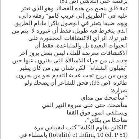
برقصه حتى التلاشي (ص 81)
ثمة قلق ينضح من هذه القصائد وهو الذي نعثر
عليه في "الطريق إلى غريب كامو" رفقة دالي،
ويهم ضيفا يتعثر في الوصول باكرا مادام الطريق
الذي ينخرط فيه طويل، فقط أن عبوره لا
يتم من
غير ترك أثر أي الاكتشافات المحفورة على
الحيوات البعيدة بل والمتباعدة، فقط أن
الاكتشافات معرضة للتلف ليس بفعل بروز آخر
جديد بل من جراء اللامبالاة التي يفترون عنها حين
"يقبلون الشفاه"
لكن شتان بين من كان يطير
وبين من يرزح تحت عبء التقدم نحو من يجرون
طائرة
(ص 93)، فحق للشاعر أن يضحك ولو
بمرارة:
‘‘سأضحك من مداي
سأضحك حتى على سروة النهر القي
ويستلقي الموز فوق القفا
ضاحكا من بكاي’’.
"الكائن يقاوم الكلية" كتب ليفيناس مرة
(
totalité et infini, 10 éd. P 51
) باستثناء في