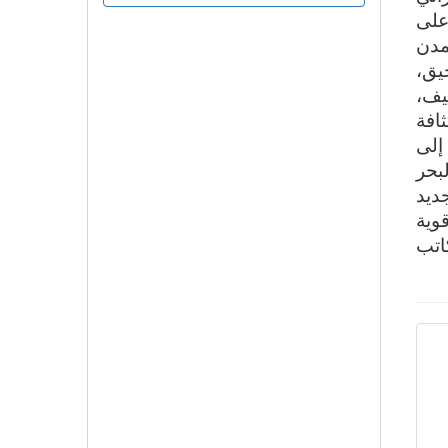
على
مدن
حيق،
يف،
افة
إلى
بحر
ديد
وية
اتب