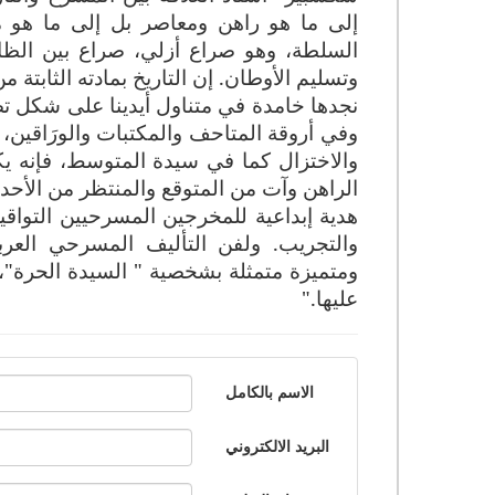
إلى ما هو راهن ومعاصر بل إلى ما هو م
السلطة، وهو صراع أزلي، صراع بين الظا
وتسليم الأوطان. إن التاريخ بمادته الثابتة
نجدها خامدة في متناول أيدينا على شكل 
وفي أروقة المتاحف والمكتبات والورَاقين، 
والاختزال كما في سيدة المتوسط، فإنه يك
الراهن وآت من المتوقع والمنتظر من الأحدا
هدية إبداعية للمخرجين المسرحيين التواقين 
والتجريب. ولفن التأليف المسرحي الع
ومتميزة متمثلة بشخصية " السيدة الحرة"، 
عليها."
الاسم بالكامل
البريد الالكتروني