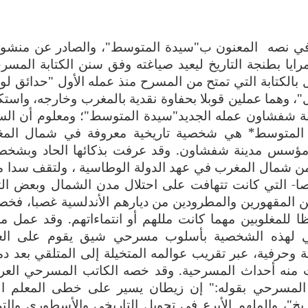
في نصه
المعنون ب"سيدة المتوسط"، والصادر عن منشو
يا بطنجة التاريخ ليعيد صياغته وفق سنن الكتابة المسرح
بالكتابة التي تمتح من المسرح منذ عمله الأول
"حدائق لور
، وهما عملين قوبلا بحفاوة نقدية بالمغرب وخارجه، واستكم
نة شفشاون عمله الجديد"سيدة المتوسط"؛
ومعلوم أن الس
 المتوسط* هي شخصية تاريخية معروفة في شمال الم
شد مؤسس مدينة شفشاون. وقد عرفت بذكائها الحاد وبشخصي
ا من شمال المغرب في عهد الدولة الوطاسية ، ولتقف سدا من
وصا- التي كانت تتهافت على احتلال مدن الشمال وبعض الث
ين المقهورين والمطرودين من ديارهم الأندلسية غصبا، فخص
فظا للمغلوبين مهما كانت مللهم أو انتماءاتهم. وقد عمل م
يخي لهذه الشخصية بأسلوب مسرحي شيق يقوم على ال
حرفية، عبر تقريب عوالمه المتخيلة إلى المتلقي بعد دم
ت منه أحداث المسرحية. وقد خصه الكاتب المسرحي العر
المسرحي بقوله:"
إن زيطان يسير على خطى المعلم ال
يخ"، والملهم الأبرع في تحويل التاريخي والأسطوري والتر