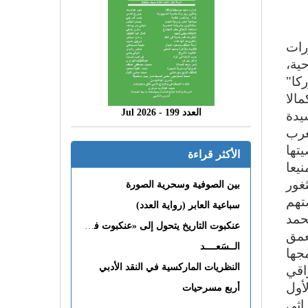
رات
ية،
كا"
الا
يدة
العدد 199 - 2026 Jul
غرب
تها
الأكثر قراءة
يعا
غور
بين الصوفية وسحرية الصورة
تهم
سباعية العابر (رواية العدد)
حمد
عنكبوت التاريخ يتحول إلى «عنكبوت فى القلب»
عمق
الــسَعــــد
جها
اقي
النظريات الماركسية في النقد الأدبي
أول
أربع مسرحيات
اثي