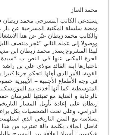
محمد العناز
يستدعي الكاتب المسرحي محمد زيطان 
ومضة سلسلة المكتبة المسرحية عن دار مرا
والكاتب محمد زيطان عبّر عن هذا الانشغال 
ووصولا إلى عمله الثاني "غجر منتصف الليل"
لهذا المشروع يصدر محمد زيطان ابن مدي
الحرة المكنى عنها في النص ب *سيدة
باعتبارها ابنة القائد مولاي علي بن را
القوية، الأمر الذي أهلها لتحكم جزءا كبير
في وجه الأطماع الأجنبية – الأيبيرية خص
المتوسطية. كما أنها أخذت بيد الموريسكي
بالرعاية و العناية مع تعبئتها للفرسان ح
زيطان على إعادة تأويل المسار التار
الدرامي، وعلى نحت الشخصيات بكل براعة و
بسلاسة مع المتن التاريخي الذي استلهم
فاضل الجاف بكلمة دالة تقترب من هذا 
شكسبير" أستاذ العلاقة بين المسرح والتار