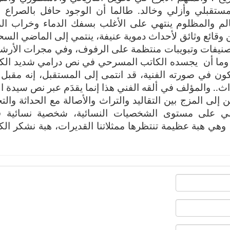
ستقبلي وأزلي وخالد. طالما أن الوجود حافل بالصراع 
لم والمظلوم ينتهي على الأغلب بسفك الدماء وخراب ال
 من وقائع وثائق لأحداث دموية عنيفة، ينتمي إلى الماضي الس
تصنيفات وتبويبات منتظمة على الرفوف، وفي مجرات الأرش
وما أن
يجسده الكاتب المسرحي في نص درامي شديد الكث
ون في صورته الفنية، قد انتمى إلى المستقبل، إنه مقبل 
ث.. والمؤلف في ألقه الفني هذا إنما يقدَم عبر نص سيدة ال
إلى المزج بين التقاليد والتراث والأصالة مع الحداثة والتج
ربي على مستوى الشخصيات النسائية، شخصية نسائية ق
وهي هبة عظيمة تنتظرها ممثلاتنا القديرات، هبة نشكر الك